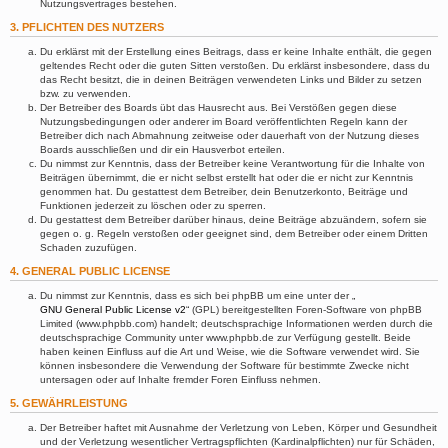
Nutzungsvertrages bestehen.
3. PFLICHTEN DES NUTZERS
Du erklärst mit der Erstellung eines Beitrags, dass er keine Inhalte enthält, die gegen
geltendes Recht oder die guten Sitten verstoßen. Du erklärst insbesondere, dass du
das Recht besitzt, die in deinen Beiträgen verwendeten Links und Bilder zu setzen
bzw. zu verwenden.
Der Betreiber des Boards übt das Hausrecht aus. Bei Verstößen gegen diese
Nutzungsbedingungen oder anderer im Board veröffentlichten Regeln kann der
Betreiber dich nach Abmahnung zeitweise oder dauerhaft von der Nutzung dieses
Boards ausschließen und dir ein Hausverbot erteilen.
Du nimmst zur Kenntnis, dass der Betreiber keine Verantwortung für die Inhalte von
Beiträgen übernimmt, die er nicht selbst erstellt hat oder die er nicht zur Kenntnis
genommen hat. Du gestattest dem Betreiber, dein Benutzerkonto, Beiträge und
Funktionen jederzeit zu löschen oder zu sperren.
Du gestattest dem Betreiber darüber hinaus, deine Beiträge abzuändern, sofern sie
gegen o. g. Regeln verstoßen oder geeignet sind, dem Betreiber oder einem Dritten
Schaden zuzufügen.
4. GENERAL PUBLIC LICENSE
Du nimmst zur Kenntnis, dass es sich bei phpBB um eine unter der „
GNU General Public License v2
“ (GPL) bereitgestellten Foren-Software von phpBB
Limited (www.phpbb.com) handelt; deutschsprachige Informationen werden durch die
deutschsprachige Community unter www.phpbb.de zur Verfügung gestellt. Beide
haben keinen Einfluss auf die Art und Weise, wie die Software verwendet wird. Sie
können insbesondere die Verwendung der Software für bestimmte Zwecke nicht
untersagen oder auf Inhalte fremder Foren Einfluss nehmen.
5. GEWÄHRLEISTUNG
Der Betreiber haftet mit Ausnahme der Verletzung von Leben, Körper und Gesundheit
und der Verletzung wesentlicher Vertragspflichten (Kardinalpflichten) nur für Schäden,