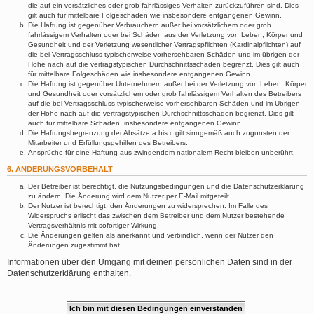
die auf ein vorsätzliches oder grob fahrlässiges Verhalten zurückzuführen sind. Dies
gilt auch für mittelbare Folgeschäden wie insbesondere entgangenen Gewinn.
Die Haftung ist gegenüber Verbrauchern außer bei vorsätzlichem oder grob
fahrlässigem Verhalten oder bei Schäden aus der Verletzung von Leben, Körper und
Gesundheit und der Verletzung wesentlicher Vertragspflichten (Kardinalpflichten) auf
die bei Vertragsschluss typischerweise vorhersehbaren Schäden und im übrigen der
Höhe nach auf die vertragstypischen Durchschnittsschäden begrenzt. Dies gilt auch
für mittelbare Folgeschäden wie insbesondere entgangenen Gewinn.
Die Haftung ist gegenüber Unternehmern außer bei der Verletzung von Leben, Körper
und Gesundheit oder vorsätzlichem oder grob fahrlässigem Verhalten des Betreibers
auf die bei Vertragsschluss typischerweise vorhersehbaren Schäden und im Übrigen
der Höhe nach auf die vertragstypischen Durchschnittsschäden begrenzt. Dies gilt
auch für mittelbare Schäden, insbesondere entgangenen Gewinn.
Die Haftungsbegrenzung der Absätze a bis c gilt sinngemäß auch zugunsten der
Mitarbeiter und Erfüllungsgehilfen des Betreibers.
Ansprüche für eine Haftung aus zwingendem nationalem Recht bleiben unberührt.
6. ÄNDERUNGSVORBEHALT
Der Betreiber ist berechtigt, die Nutzungsbedingungen und die Datenschutzerklärung
zu ändern. Die Änderung wird dem Nutzer per E-Mail mitgeteilt.
Der Nutzer ist berechtigt, den Änderungen zu widersprechen. Im Falle des
Widerspruchs erlischt das zwischen dem Betreiber und dem Nutzer bestehende
Vertragsverhältnis mit sofortiger Wirkung.
Die Änderungen gelten als anerkannt und verbindlich, wenn der Nutzer den
Änderungen zugestimmt hat.
Informationen über den Umgang mit deinen persönlichen Daten sind in der
Datenschutzerklärung enthalten.