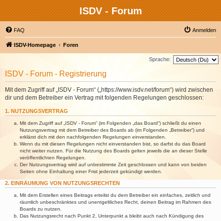
ISDV - Forum
FAQ
Anmelden
ISDV-Homepage
Foren
Sprache:
ISDV - Forum - Registrierung
Mit dem Zugriff auf „ISDV - Forum“ („https://www.isdv.net/forum“) wird zwischen
dir und dem Betreiber ein Vertrag mit folgenden Regelungen geschlossen:
1. NUTZUNGSVERTRAG
Mit dem Zugriff auf „ISDV - Forum“ (im Folgenden „das Board“) schließt du einen
Nutzungsvertrag mit dem Betreiber des Boards ab (im Folgenden „Betreiber“) und
erklärst dich mit den nachfolgenden Regelungen einverstanden.
Wenn du mit diesen Regelungen nicht einverstanden bist, so darfst du das Board
nicht weiter nutzen. Für die Nutzung des Boards gelten jeweils die an dieser Stelle
veröffentlichten Regelungen.
Der Nutzungsvertrag wird auf unbestimmte Zeit geschlossen und kann von beiden
Seiten ohne Einhaltung einer Frist jederzeit gekündigt werden.
2. EINRÄUMUNG VON NUTZUNGSRECHTEN
Mit dem Erstellen eines Beitrags erteilst du dem Betreiber ein einfaches, zeitlich und
räumlich unbeschränktes und unentgeltliches Recht, deinen Beitrag im Rahmen des
Boards zu nutzen.
Das Nutzungsrecht nach Punkt 2, Unterpunkt a bleibt auch nach Kündigung des