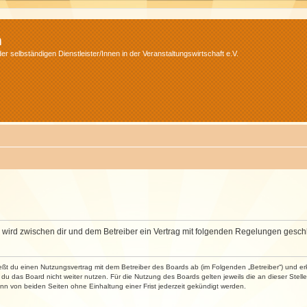
m
r selbständigen Dienstleister/Innen in der Veranstaltungswirtschaft e.V.
m“) wird zwischen dir und dem Betreiber ein Vertrag mit folgenden Regelungen gesch
ließt du einen Nutzungsvertrag mit dem Betreiber des Boards ab (im Folgenden „Betreiber“) und 
du das Board nicht weiter nutzen. Für die Nutzung des Boards gelten jeweils die an dieser Stell
n von beiden Seiten ohne Einhaltung einer Frist jederzeit gekündigt werden.