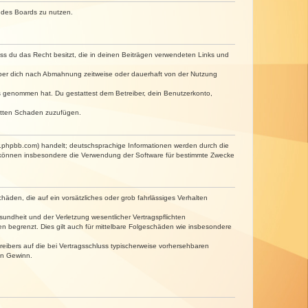
n des Boards zu nutzen.
dass du das Recht besitzt, die in deinen Beiträgen verwendeten Links und
iber dich nach Abmahnung zeitweise oder dauerhaft von der Nutzung
tnis genommen hat. Du gestattest dem Betreiber, dein Benutzerkonto,
ritten Schaden zuzufügen.
w.phpbb.com) handelt; deutschsprachige Informationen werden durch die
e können insbesondere die Verwendung der Software für bestimmte Zwecke
häden, die auf ein vorsätzliches oder grob fahrlässiges Verhalten
undheit und der Verletzung wesentlicher Vertragspflichten
n begrenzt. Dies gilt auch für mittelbare Folgeschäden wie insbesondere
eibers auf die bei Vertragsschluss typischerweise vorhersehbaren
en Gewinn.