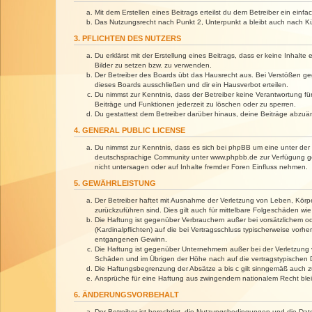
Mit dem Erstellen eines Beitrags erteilst du dem Betreiber ein ein
Das Nutzungsrecht nach Punkt 2, Unterpunkt a bleibt auch nach 
3. PFLICHTEN DES NUTZERS
Du erklärst mit der Erstellung eines Beitrags, dass er keine Inhalt
Bilder zu setzen bzw. zu verwenden.
Der Betreiber des Boards übt das Hausrecht aus. Bei Verstößen g
dieses Boards ausschließen und dir ein Hausverbot erteilen.
Du nimmst zur Kenntnis, dass der Betreiber keine Verantwortung für 
Beiträge und Funktionen jederzeit zu löschen oder zu sperren.
Du gestattest dem Betreiber darüber hinaus, deine Beiträge abzuä
4. GENERAL PUBLIC LICENSE
Du nimmst zur Kenntnis, dass es sich bei phpBB um eine unter der 
deutschsprachige Community unter www.phpbb.de zur Verfügung gest
nicht untersagen oder auf Inhalte fremder Foren Einfluss nehmen.
5. GEWÄHRLEISTUNG
Der Betreiber haftet mit Ausnahme der Verletzung von Leben, Körper
zurückzuführen sind. Dies gilt auch für mittelbare Folgeschäden 
Die Haftung ist gegenüber Verbrauchern außer bei vorsätzlichem o
(Kardinalpflichten) auf die bei Vertragsschluss typischerweise vo
entgangenen Gewinn.
Die Haftung ist gegenüber Unternehmern außer bei der Verletzung 
Schäden und im Übrigen der Höhe nach auf die vertragstypischen 
Die Haftungsbegrenzung der Absätze a bis c gilt sinngemäß auch zu
Ansprüche für eine Haftung aus zwingendem nationalem Recht blei
6. ÄNDERUNGSVORBEHALT
Der Betreiber ist berechtigt, die Nutzungsbedingungen und die Dat