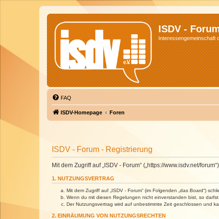
ISDV - Foru
Interessengemeinschaft de
FAQ
ISDV-Homepage
Foren
ISDV - Forum - Registrierung
Mit dem Zugriff auf „ISDV - Forum“ („https://www.isdv.net/foru
1. NUTZUNGSVERTRAG
Mit dem Zugriff auf „ISDV - Forum“ (im Folgenden „das Board“) sch
Wenn du mit diesen Regelungen nicht einverstanden bist, so darfst 
Der Nutzungsvertrag wird auf unbestimmte Zeit geschlossen und kan
2. EINRÄUMUNG VON NUTZUNGSRECHTEN