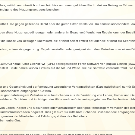
faches, zeitlich und räumlich unbeschränktes und unentgeltliches Recht, deinen Beitrag im Rahme
Kündigung des Nutzungsvertrages bestehen.
e enthält, die gegen geltendes Recht oder die guten Sitten verstoßen. Du erklärst insbesondere, 
egen diese Nutzungsbedingungen oder anderer im Board veröffentlichten Regeln kann der Betre
die Inhalte von Beiträgen übernimmt, die er nicht selbst erstellt hat oder die er nicht zur Kenn
ndern, sofern sie gegen o. g. Regeln verstoßen oder geeignet sind, dem Betreiber oder einem D
„
GNU General Public License v2
“ (GPL) bereitgestellten Foren-Software von phpBB Limited (ww
ellt. Beide haben keinen Einfluss auf die Art und Weise, wie die Software verwendet wird. Si
 und Gesundheit und der Verletzung wesentlicher Vertragspflichten (Kardinalpflichten) nur für Sc
wie insbesondere entgangenen Gewinn.
der grob fahrlässigem Verhalten oder bei Schäden aus der Verletzung von Leben, Körper und Ges
rhersehbaren Schäden und im übrigen der Höhe nach auf die vertragstypischen Durchschnittsschäde
von Leben, Körper und Gesundheit oder vorsätzlichem oder grob fahrlässigem Verhalten des Betr
Durchschnittsschäden begrenzt. Dies gilt auch für mittelbare Schäden, insbesondere entgangen
gunsten der Mitarbeiter und Erfüllungsgehilfen des Betreibers.
ben unberührt.
enschutzerklärung zu ändern. Die Änderung wird dem Nutzer per E-Mail mitgeteilt.