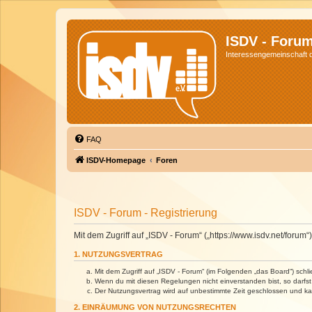
ISDV - Foru
Interessengemeinschaft de
FAQ
ISDV-Homepage
Foren
ISDV - Forum - Registrierung
Mit dem Zugriff auf „ISDV - Forum“ („https://www.isdv.net/foru
1. NUTZUNGSVERTRAG
Mit dem Zugriff auf „ISDV - Forum“ (im Folgenden „das Board“) sch
Wenn du mit diesen Regelungen nicht einverstanden bist, so darfst 
Der Nutzungsvertrag wird auf unbestimmte Zeit geschlossen und kan
2. EINRÄUMUNG VON NUTZUNGSRECHTEN