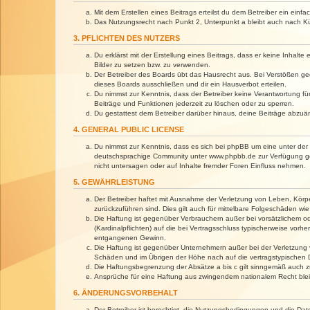
Mit dem Erstellen eines Beitrags erteilst du dem Betreiber ein ein
Das Nutzungsrecht nach Punkt 2, Unterpunkt a bleibt auch nach 
3. PFLICHTEN DES NUTZERS
Du erklärst mit der Erstellung eines Beitrags, dass er keine Inhalt
Bilder zu setzen bzw. zu verwenden.
Der Betreiber des Boards übt das Hausrecht aus. Bei Verstößen g
dieses Boards ausschließen und dir ein Hausverbot erteilen.
Du nimmst zur Kenntnis, dass der Betreiber keine Verantwortung für 
Beiträge und Funktionen jederzeit zu löschen oder zu sperren.
Du gestattest dem Betreiber darüber hinaus, deine Beiträge abzuä
4. GENERAL PUBLIC LICENSE
Du nimmst zur Kenntnis, dass es sich bei phpBB um eine unter der 
deutschsprachige Community unter www.phpbb.de zur Verfügung gest
nicht untersagen oder auf Inhalte fremder Foren Einfluss nehmen.
5. GEWÄHRLEISTUNG
Der Betreiber haftet mit Ausnahme der Verletzung von Leben, Körper
zurückzuführen sind. Dies gilt auch für mittelbare Folgeschäden 
Die Haftung ist gegenüber Verbrauchern außer bei vorsätzlichem o
(Kardinalpflichten) auf die bei Vertragsschluss typischerweise vo
entgangenen Gewinn.
Die Haftung ist gegenüber Unternehmern außer bei der Verletzung 
Schäden und im Übrigen der Höhe nach auf die vertragstypischen 
Die Haftungsbegrenzung der Absätze a bis c gilt sinngemäß auch zu
Ansprüche für eine Haftung aus zwingendem nationalem Recht blei
6. ÄNDERUNGSVORBEHALT
Der Betreiber ist berechtigt, die Nutzungsbedingungen und die Dat