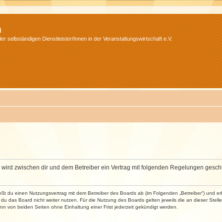
m
r selbständigen Dienstleister/Innen in der Veranstaltungswirtschaft e.V.
m“) wird zwischen dir und dem Betreiber ein Vertrag mit folgenden Regelungen gesch
ließt du einen Nutzungsvertrag mit dem Betreiber des Boards ab (im Folgenden „Betreiber“) und 
du das Board nicht weiter nutzen. Für die Nutzung des Boards gelten jeweils die an dieser Stell
n von beiden Seiten ohne Einhaltung einer Frist jederzeit gekündigt werden.