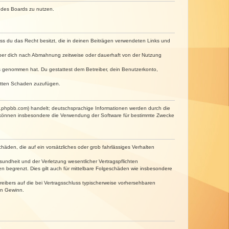
n des Boards zu nutzen.
dass du das Recht besitzt, die in deinen Beiträgen verwendeten Links und
iber dich nach Abmahnung zeitweise oder dauerhaft von der Nutzung
tnis genommen hat. Du gestattest dem Betreiber, dein Benutzerkonto,
ritten Schaden zuzufügen.
w.phpbb.com) handelt; deutschsprachige Informationen werden durch die
e können insbesondere die Verwendung der Software für bestimmte Zwecke
häden, die auf ein vorsätzliches oder grob fahrlässiges Verhalten
undheit und der Verletzung wesentlicher Vertragspflichten
n begrenzt. Dies gilt auch für mittelbare Folgeschäden wie insbesondere
eibers auf die bei Vertragsschluss typischerweise vorhersehbaren
en Gewinn.