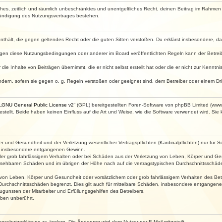
faches, zeitlich und räumlich unbeschränktes und unentgeltliches Recht, deinen Beitrag im Rahme
Kündigung des Nutzungsvertrages bestehen.
e enthält, die gegen geltendes Recht oder die guten Sitten verstoßen. Du erklärst insbesondere, 
egen diese Nutzungsbedingungen oder anderer im Board veröffentlichten Regeln kann der Betre
die Inhalte von Beiträgen übernimmt, die er nicht selbst erstellt hat oder die er nicht zur Kenn
ndern, sofern sie gegen o. g. Regeln verstoßen oder geeignet sind, dem Betreiber oder einem D
„
GNU General Public License v2
“ (GPL) bereitgestellten Foren-Software von phpBB Limited (ww
ellt. Beide haben keinen Einfluss auf die Art und Weise, wie die Software verwendet wird. Si
 und Gesundheit und der Verletzung wesentlicher Vertragspflichten (Kardinalpflichten) nur für Sc
wie insbesondere entgangenen Gewinn.
der grob fahrlässigem Verhalten oder bei Schäden aus der Verletzung von Leben, Körper und Ges
rhersehbaren Schäden und im übrigen der Höhe nach auf die vertragstypischen Durchschnittsschäde
von Leben, Körper und Gesundheit oder vorsätzlichem oder grob fahrlässigem Verhalten des Betr
Durchschnittsschäden begrenzt. Dies gilt auch für mittelbare Schäden, insbesondere entgangen
gunsten der Mitarbeiter und Erfüllungsgehilfen des Betreibers.
ben unberührt.
enschutzerklärung zu ändern. Die Änderung wird dem Nutzer per E-Mail mitgeteilt.