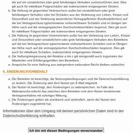
die auf ein vorsätzliches oder grob fahrlässiges Verhalten zurückzuführen sind. Dies
gilt auch für mittelbare Folgeschäden wie insbesondere entgangenen Gewinn.
Die Haftung ist gegenüber Verbrauchern außer bei vorsätzlichem oder grob
fahrlässigem Verhalten oder bei Schäden aus der Verletzung von Leben, Körper und
Gesundheit und der Verletzung wesentlicher Vertragspflichten (Kardinalpflichten) auf
die bei Vertragsschluss typischerweise vorhersehbaren Schäden und im übrigen der
Höhe nach auf die vertragstypischen Durchschnittsschäden begrenzt. Dies gilt auch
für mittelbare Folgeschäden wie insbesondere entgangenen Gewinn.
Die Haftung ist gegenüber Unternehmern außer bei der Verletzung von Leben, Körper
und Gesundheit oder vorsätzlichem oder grob fahrlässigem Verhalten des Betreibers
auf die bei Vertragsschluss typischerweise vorhersehbaren Schäden und im Übrigen
der Höhe nach auf die vertragstypischen Durchschnittsschäden begrenzt. Dies gilt
auch für mittelbare Schäden, insbesondere entgangenen Gewinn.
Die Haftungsbegrenzung der Absätze a bis c gilt sinngemäß auch zugunsten der
Mitarbeiter und Erfüllungsgehilfen des Betreibers.
Ansprüche für eine Haftung aus zwingendem nationalem Recht bleiben unberührt.
6. ÄNDERUNGSVORBEHALT
Der Betreiber ist berechtigt, die Nutzungsbedingungen und die Datenschutzerklärung
zu ändern. Die Änderung wird dem Nutzer per E-Mail mitgeteilt.
Der Nutzer ist berechtigt, den Änderungen zu widersprechen. Im Falle des
Widerspruchs erlischt das zwischen dem Betreiber und dem Nutzer bestehende
Vertragsverhältnis mit sofortiger Wirkung.
Die Änderungen gelten als anerkannt und verbindlich, wenn der Nutzer den
Änderungen zugestimmt hat.
Informationen über den Umgang mit deinen persönlichen Daten sind in der
Datenschutzerklärung enthalten.