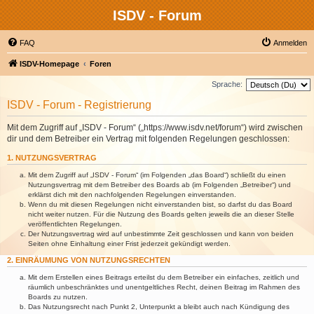
ISDV - Forum
FAQ
Anmelden
ISDV-Homepage
Foren
Sprache:
ISDV - Forum - Registrierung
Mit dem Zugriff auf „ISDV - Forum“ („https://www.isdv.net/forum“) wird zwischen
dir und dem Betreiber ein Vertrag mit folgenden Regelungen geschlossen:
1. NUTZUNGSVERTRAG
Mit dem Zugriff auf „ISDV - Forum“ (im Folgenden „das Board“) schließt du einen
Nutzungsvertrag mit dem Betreiber des Boards ab (im Folgenden „Betreiber“) und
erklärst dich mit den nachfolgenden Regelungen einverstanden.
Wenn du mit diesen Regelungen nicht einverstanden bist, so darfst du das Board
nicht weiter nutzen. Für die Nutzung des Boards gelten jeweils die an dieser Stelle
veröffentlichten Regelungen.
Der Nutzungsvertrag wird auf unbestimmte Zeit geschlossen und kann von beiden
Seiten ohne Einhaltung einer Frist jederzeit gekündigt werden.
2. EINRÄUMUNG VON NUTZUNGSRECHTEN
Mit dem Erstellen eines Beitrags erteilst du dem Betreiber ein einfaches, zeitlich und
räumlich unbeschränktes und unentgeltliches Recht, deinen Beitrag im Rahmen des
Boards zu nutzen.
Das Nutzungsrecht nach Punkt 2, Unterpunkt a bleibt auch nach Kündigung des