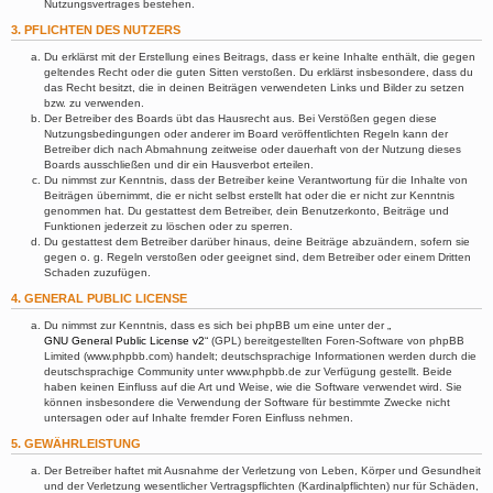
Nutzungsvertrages bestehen.
3. PFLICHTEN DES NUTZERS
Du erklärst mit der Erstellung eines Beitrags, dass er keine Inhalte enthält, die gegen
geltendes Recht oder die guten Sitten verstoßen. Du erklärst insbesondere, dass du
das Recht besitzt, die in deinen Beiträgen verwendeten Links und Bilder zu setzen
bzw. zu verwenden.
Der Betreiber des Boards übt das Hausrecht aus. Bei Verstößen gegen diese
Nutzungsbedingungen oder anderer im Board veröffentlichten Regeln kann der
Betreiber dich nach Abmahnung zeitweise oder dauerhaft von der Nutzung dieses
Boards ausschließen und dir ein Hausverbot erteilen.
Du nimmst zur Kenntnis, dass der Betreiber keine Verantwortung für die Inhalte von
Beiträgen übernimmt, die er nicht selbst erstellt hat oder die er nicht zur Kenntnis
genommen hat. Du gestattest dem Betreiber, dein Benutzerkonto, Beiträge und
Funktionen jederzeit zu löschen oder zu sperren.
Du gestattest dem Betreiber darüber hinaus, deine Beiträge abzuändern, sofern sie
gegen o. g. Regeln verstoßen oder geeignet sind, dem Betreiber oder einem Dritten
Schaden zuzufügen.
4. GENERAL PUBLIC LICENSE
Du nimmst zur Kenntnis, dass es sich bei phpBB um eine unter der „
GNU General Public License v2
“ (GPL) bereitgestellten Foren-Software von phpBB
Limited (www.phpbb.com) handelt; deutschsprachige Informationen werden durch die
deutschsprachige Community unter www.phpbb.de zur Verfügung gestellt. Beide
haben keinen Einfluss auf die Art und Weise, wie die Software verwendet wird. Sie
können insbesondere die Verwendung der Software für bestimmte Zwecke nicht
untersagen oder auf Inhalte fremder Foren Einfluss nehmen.
5. GEWÄHRLEISTUNG
Der Betreiber haftet mit Ausnahme der Verletzung von Leben, Körper und Gesundheit
und der Verletzung wesentlicher Vertragspflichten (Kardinalpflichten) nur für Schäden,