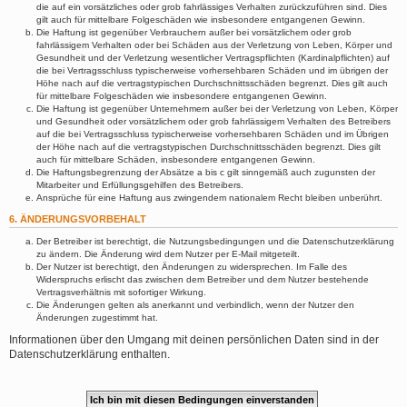
die auf ein vorsätzliches oder grob fahrlässiges Verhalten zurückzuführen sind. Dies
gilt auch für mittelbare Folgeschäden wie insbesondere entgangenen Gewinn.
Die Haftung ist gegenüber Verbrauchern außer bei vorsätzlichem oder grob
fahrlässigem Verhalten oder bei Schäden aus der Verletzung von Leben, Körper und
Gesundheit und der Verletzung wesentlicher Vertragspflichten (Kardinalpflichten) auf
die bei Vertragsschluss typischerweise vorhersehbaren Schäden und im übrigen der
Höhe nach auf die vertragstypischen Durchschnittsschäden begrenzt. Dies gilt auch
für mittelbare Folgeschäden wie insbesondere entgangenen Gewinn.
Die Haftung ist gegenüber Unternehmern außer bei der Verletzung von Leben, Körper
und Gesundheit oder vorsätzlichem oder grob fahrlässigem Verhalten des Betreibers
auf die bei Vertragsschluss typischerweise vorhersehbaren Schäden und im Übrigen
der Höhe nach auf die vertragstypischen Durchschnittsschäden begrenzt. Dies gilt
auch für mittelbare Schäden, insbesondere entgangenen Gewinn.
Die Haftungsbegrenzung der Absätze a bis c gilt sinngemäß auch zugunsten der
Mitarbeiter und Erfüllungsgehilfen des Betreibers.
Ansprüche für eine Haftung aus zwingendem nationalem Recht bleiben unberührt.
6. ÄNDERUNGSVORBEHALT
Der Betreiber ist berechtigt, die Nutzungsbedingungen und die Datenschutzerklärung
zu ändern. Die Änderung wird dem Nutzer per E-Mail mitgeteilt.
Der Nutzer ist berechtigt, den Änderungen zu widersprechen. Im Falle des
Widerspruchs erlischt das zwischen dem Betreiber und dem Nutzer bestehende
Vertragsverhältnis mit sofortiger Wirkung.
Die Änderungen gelten als anerkannt und verbindlich, wenn der Nutzer den
Änderungen zugestimmt hat.
Informationen über den Umgang mit deinen persönlichen Daten sind in der
Datenschutzerklärung enthalten.