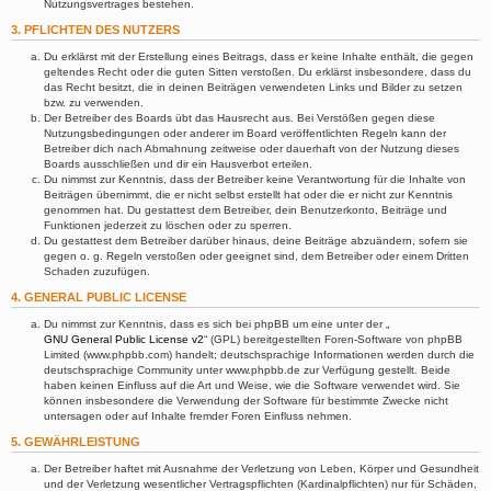
Nutzungsvertrages bestehen.
3. PFLICHTEN DES NUTZERS
Du erklärst mit der Erstellung eines Beitrags, dass er keine Inhalte enthält, die gegen
geltendes Recht oder die guten Sitten verstoßen. Du erklärst insbesondere, dass du
das Recht besitzt, die in deinen Beiträgen verwendeten Links und Bilder zu setzen
bzw. zu verwenden.
Der Betreiber des Boards übt das Hausrecht aus. Bei Verstößen gegen diese
Nutzungsbedingungen oder anderer im Board veröffentlichten Regeln kann der
Betreiber dich nach Abmahnung zeitweise oder dauerhaft von der Nutzung dieses
Boards ausschließen und dir ein Hausverbot erteilen.
Du nimmst zur Kenntnis, dass der Betreiber keine Verantwortung für die Inhalte von
Beiträgen übernimmt, die er nicht selbst erstellt hat oder die er nicht zur Kenntnis
genommen hat. Du gestattest dem Betreiber, dein Benutzerkonto, Beiträge und
Funktionen jederzeit zu löschen oder zu sperren.
Du gestattest dem Betreiber darüber hinaus, deine Beiträge abzuändern, sofern sie
gegen o. g. Regeln verstoßen oder geeignet sind, dem Betreiber oder einem Dritten
Schaden zuzufügen.
4. GENERAL PUBLIC LICENSE
Du nimmst zur Kenntnis, dass es sich bei phpBB um eine unter der „
GNU General Public License v2
“ (GPL) bereitgestellten Foren-Software von phpBB
Limited (www.phpbb.com) handelt; deutschsprachige Informationen werden durch die
deutschsprachige Community unter www.phpbb.de zur Verfügung gestellt. Beide
haben keinen Einfluss auf die Art und Weise, wie die Software verwendet wird. Sie
können insbesondere die Verwendung der Software für bestimmte Zwecke nicht
untersagen oder auf Inhalte fremder Foren Einfluss nehmen.
5. GEWÄHRLEISTUNG
Der Betreiber haftet mit Ausnahme der Verletzung von Leben, Körper und Gesundheit
und der Verletzung wesentlicher Vertragspflichten (Kardinalpflichten) nur für Schäden,