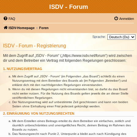
ISDV - Forum
FAQ
Anmelden
ISDV-Homepage
Foren
Sprache:
ISDV - Forum - Registrierung
Mit dem Zugriff auf „ISDV - Forum“ („https://www.isdv.net/forum“) wird zwischen
dir und dem Betreiber ein Vertrag mit folgenden Regelungen geschlossen:
1. NUTZUNGSVERTRAG
Mit dem Zugriff auf „ISDV - Forum“ (im Folgenden „das Board“) schließt du einen
Nutzungsvertrag mit dem Betreiber des Boards ab (im Folgenden „Betreiber“) und
erklärst dich mit den nachfolgenden Regelungen einverstanden.
Wenn du mit diesen Regelungen nicht einverstanden bist, so darfst du das Board
nicht weiter nutzen. Für die Nutzung des Boards gelten jeweils die an dieser Stelle
veröffentlichten Regelungen.
Der Nutzungsvertrag wird auf unbestimmte Zeit geschlossen und kann von beiden
Seiten ohne Einhaltung einer Frist jederzeit gekündigt werden.
2. EINRÄUMUNG VON NUTZUNGSRECHTEN
Mit dem Erstellen eines Beitrags erteilst du dem Betreiber ein einfaches, zeitlich und
räumlich unbeschränktes und unentgeltliches Recht, deinen Beitrag im Rahmen des
Boards zu nutzen.
Das Nutzungsrecht nach Punkt 2, Unterpunkt a bleibt auch nach Kündigung des