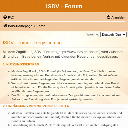
ISDV - Forum
FAQ
Anmelden
ISDV-Homepage
Foren
Sprache:
ISDV - Forum - Registrierung
Mit dem Zugriff auf „ISDV - Forum“ („https://www.isdv.net/forum“) wird zwischen
dir und dem Betreiber ein Vertrag mit folgenden Regelungen geschlossen:
1. NUTZUNGSVERTRAG
Mit dem Zugriff auf „ISDV - Forum“ (im Folgenden „das Board“) schließt du einen
Nutzungsvertrag mit dem Betreiber des Boards ab (im Folgenden „Betreiber“) und
erklärst dich mit den nachfolgenden Regelungen einverstanden.
Wenn du mit diesen Regelungen nicht einverstanden bist, so darfst du das Board
nicht weiter nutzen. Für die Nutzung des Boards gelten jeweils die an dieser Stelle
veröffentlichten Regelungen.
Der Nutzungsvertrag wird auf unbestimmte Zeit geschlossen und kann von beiden
Seiten ohne Einhaltung einer Frist jederzeit gekündigt werden.
2. EINRÄUMUNG VON NUTZUNGSRECHTEN
Mit dem Erstellen eines Beitrags erteilst du dem Betreiber ein einfaches, zeitlich und
räumlich unbeschränktes und unentgeltliches Recht, deinen Beitrag im Rahmen des
Boards zu nutzen.
Das Nutzungsrecht nach Punkt 2, Unterpunkt a bleibt auch nach Kündigung des