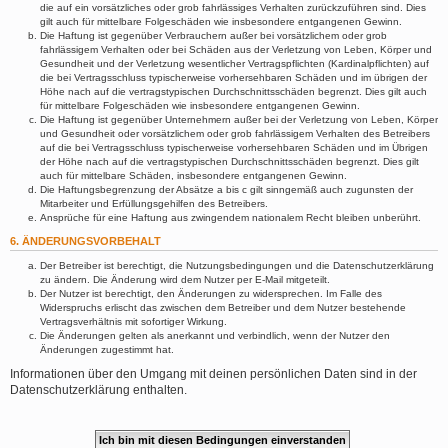
die auf ein vorsätzliches oder grob fahrlässiges Verhalten zurückzuführen sind. Dies
gilt auch für mittelbare Folgeschäden wie insbesondere entgangenen Gewinn.
Die Haftung ist gegenüber Verbrauchern außer bei vorsätzlichem oder grob
fahrlässigem Verhalten oder bei Schäden aus der Verletzung von Leben, Körper und
Gesundheit und der Verletzung wesentlicher Vertragspflichten (Kardinalpflichten) auf
die bei Vertragsschluss typischerweise vorhersehbaren Schäden und im übrigen der
Höhe nach auf die vertragstypischen Durchschnittsschäden begrenzt. Dies gilt auch
für mittelbare Folgeschäden wie insbesondere entgangenen Gewinn.
Die Haftung ist gegenüber Unternehmern außer bei der Verletzung von Leben, Körper
und Gesundheit oder vorsätzlichem oder grob fahrlässigem Verhalten des Betreibers
auf die bei Vertragsschluss typischerweise vorhersehbaren Schäden und im Übrigen
der Höhe nach auf die vertragstypischen Durchschnittsschäden begrenzt. Dies gilt
auch für mittelbare Schäden, insbesondere entgangenen Gewinn.
Die Haftungsbegrenzung der Absätze a bis c gilt sinngemäß auch zugunsten der
Mitarbeiter und Erfüllungsgehilfen des Betreibers.
Ansprüche für eine Haftung aus zwingendem nationalem Recht bleiben unberührt.
6. ÄNDERUNGSVORBEHALT
Der Betreiber ist berechtigt, die Nutzungsbedingungen und die Datenschutzerklärung
zu ändern. Die Änderung wird dem Nutzer per E-Mail mitgeteilt.
Der Nutzer ist berechtigt, den Änderungen zu widersprechen. Im Falle des
Widerspruchs erlischt das zwischen dem Betreiber und dem Nutzer bestehende
Vertragsverhältnis mit sofortiger Wirkung.
Die Änderungen gelten als anerkannt und verbindlich, wenn der Nutzer den
Änderungen zugestimmt hat.
Informationen über den Umgang mit deinen persönlichen Daten sind in der
Datenschutzerklärung enthalten.