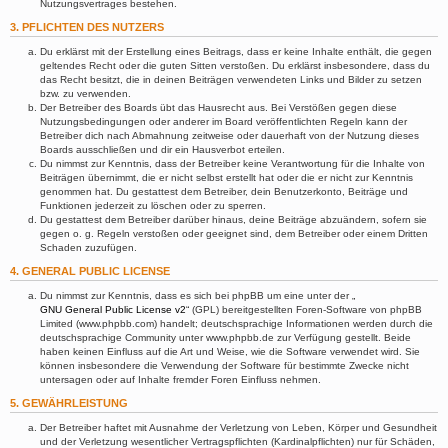
Nutzungsvertrages bestehen.
3. PFLICHTEN DES NUTZERS
Du erklärst mit der Erstellung eines Beitrags, dass er keine Inhalte enthält, die gegen
geltendes Recht oder die guten Sitten verstoßen. Du erklärst insbesondere, dass du
das Recht besitzt, die in deinen Beiträgen verwendeten Links und Bilder zu setzen
bzw. zu verwenden.
Der Betreiber des Boards übt das Hausrecht aus. Bei Verstößen gegen diese
Nutzungsbedingungen oder anderer im Board veröffentlichten Regeln kann der
Betreiber dich nach Abmahnung zeitweise oder dauerhaft von der Nutzung dieses
Boards ausschließen und dir ein Hausverbot erteilen.
Du nimmst zur Kenntnis, dass der Betreiber keine Verantwortung für die Inhalte von
Beiträgen übernimmt, die er nicht selbst erstellt hat oder die er nicht zur Kenntnis
genommen hat. Du gestattest dem Betreiber, dein Benutzerkonto, Beiträge und
Funktionen jederzeit zu löschen oder zu sperren.
Du gestattest dem Betreiber darüber hinaus, deine Beiträge abzuändern, sofern sie
gegen o. g. Regeln verstoßen oder geeignet sind, dem Betreiber oder einem Dritten
Schaden zuzufügen.
4. GENERAL PUBLIC LICENSE
Du nimmst zur Kenntnis, dass es sich bei phpBB um eine unter der „
GNU General Public License v2
“ (GPL) bereitgestellten Foren-Software von phpBB
Limited (www.phpbb.com) handelt; deutschsprachige Informationen werden durch die
deutschsprachige Community unter www.phpbb.de zur Verfügung gestellt. Beide
haben keinen Einfluss auf die Art und Weise, wie die Software verwendet wird. Sie
können insbesondere die Verwendung der Software für bestimmte Zwecke nicht
untersagen oder auf Inhalte fremder Foren Einfluss nehmen.
5. GEWÄHRLEISTUNG
Der Betreiber haftet mit Ausnahme der Verletzung von Leben, Körper und Gesundheit
und der Verletzung wesentlicher Vertragspflichten (Kardinalpflichten) nur für Schäden,