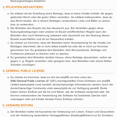
Nutzungsvertrages bestehen.
3. PFLICHTEN DES NUTZERS
Du erklärst mit der Erstellung eines Beitrags, dass er keine Inhalte enthält, die gegen
geltendes Recht oder die guten Sitten verstoßen. Du erklärst insbesondere, dass du
das Recht besitzt, die in deinen Beiträgen verwendeten Links und Bilder zu setzen
bzw. zu verwenden.
Der Betreiber des Boards übt das Hausrecht aus. Bei Verstößen gegen diese
Nutzungsbedingungen oder anderer im Board veröffentlichten Regeln kann der
Betreiber dich nach Abmahnung zeitweise oder dauerhaft von der Nutzung dieses
Boards ausschließen und dir ein Hausverbot erteilen.
Du nimmst zur Kenntnis, dass der Betreiber keine Verantwortung für die Inhalte von
Beiträgen übernimmt, die er nicht selbst erstellt hat oder die er nicht zur Kenntnis
genommen hat. Du gestattest dem Betreiber, dein Benutzerkonto, Beiträge und
Funktionen jederzeit zu löschen oder zu sperren.
Du gestattest dem Betreiber darüber hinaus, deine Beiträge abzuändern, sofern sie
gegen o. g. Regeln verstoßen oder geeignet sind, dem Betreiber oder einem Dritten
Schaden zuzufügen.
4. GENERAL PUBLIC LICENSE
Du nimmst zur Kenntnis, dass es sich bei phpBB um eine unter der „
GNU General Public License v2
“ (GPL) bereitgestellten Foren-Software von phpBB
Limited (www.phpbb.com) handelt; deutschsprachige Informationen werden durch die
deutschsprachige Community unter www.phpbb.de zur Verfügung gestellt. Beide
haben keinen Einfluss auf die Art und Weise, wie die Software verwendet wird. Sie
können insbesondere die Verwendung der Software für bestimmte Zwecke nicht
untersagen oder auf Inhalte fremder Foren Einfluss nehmen.
5. GEWÄHRLEISTUNG
Der Betreiber haftet mit Ausnahme der Verletzung von Leben, Körper und Gesundheit
und der Verletzung wesentlicher Vertragspflichten (Kardinalpflichten) nur für Schäden,