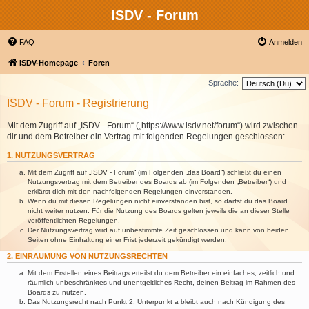
ISDV - Forum
FAQ
Anmelden
ISDV-Homepage
Foren
Sprache:
ISDV - Forum - Registrierung
Mit dem Zugriff auf „ISDV - Forum“ („https://www.isdv.net/forum“) wird zwischen
dir und dem Betreiber ein Vertrag mit folgenden Regelungen geschlossen:
1. NUTZUNGSVERTRAG
Mit dem Zugriff auf „ISDV - Forum“ (im Folgenden „das Board“) schließt du einen
Nutzungsvertrag mit dem Betreiber des Boards ab (im Folgenden „Betreiber“) und
erklärst dich mit den nachfolgenden Regelungen einverstanden.
Wenn du mit diesen Regelungen nicht einverstanden bist, so darfst du das Board
nicht weiter nutzen. Für die Nutzung des Boards gelten jeweils die an dieser Stelle
veröffentlichten Regelungen.
Der Nutzungsvertrag wird auf unbestimmte Zeit geschlossen und kann von beiden
Seiten ohne Einhaltung einer Frist jederzeit gekündigt werden.
2. EINRÄUMUNG VON NUTZUNGSRECHTEN
Mit dem Erstellen eines Beitrags erteilst du dem Betreiber ein einfaches, zeitlich und
räumlich unbeschränktes und unentgeltliches Recht, deinen Beitrag im Rahmen des
Boards zu nutzen.
Das Nutzungsrecht nach Punkt 2, Unterpunkt a bleibt auch nach Kündigung des