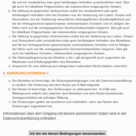
die auf ein vorsätzliches oder grob fahrlässiges Verhalten zurückzuführen sind. Dies
gilt auch für mittelbare Folgeschäden wie insbesondere entgangenen Gewinn.
Die Haftung ist gegenüber Verbrauchern außer bei vorsätzlichem oder grob
fahrlässigem Verhalten oder bei Schäden aus der Verletzung von Leben, Körper und
Gesundheit und der Verletzung wesentlicher Vertragspflichten (Kardinalpflichten) auf
die bei Vertragsschluss typischerweise vorhersehbaren Schäden und im übrigen der
Höhe nach auf die vertragstypischen Durchschnittsschäden begrenzt. Dies gilt auch
für mittelbare Folgeschäden wie insbesondere entgangenen Gewinn.
Die Haftung ist gegenüber Unternehmern außer bei der Verletzung von Leben, Körper
und Gesundheit oder vorsätzlichem oder grob fahrlässigem Verhalten des Betreibers
auf die bei Vertragsschluss typischerweise vorhersehbaren Schäden und im Übrigen
der Höhe nach auf die vertragstypischen Durchschnittsschäden begrenzt. Dies gilt
auch für mittelbare Schäden, insbesondere entgangenen Gewinn.
Die Haftungsbegrenzung der Absätze a bis c gilt sinngemäß auch zugunsten der
Mitarbeiter und Erfüllungsgehilfen des Betreibers.
Ansprüche für eine Haftung aus zwingendem nationalem Recht bleiben unberührt.
6. ÄNDERUNGSVORBEHALT
Der Betreiber ist berechtigt, die Nutzungsbedingungen und die Datenschutzerklärung
zu ändern. Die Änderung wird dem Nutzer per E-Mail mitgeteilt.
Der Nutzer ist berechtigt, den Änderungen zu widersprechen. Im Falle des
Widerspruchs erlischt das zwischen dem Betreiber und dem Nutzer bestehende
Vertragsverhältnis mit sofortiger Wirkung.
Die Änderungen gelten als anerkannt und verbindlich, wenn der Nutzer den
Änderungen zugestimmt hat.
Informationen über den Umgang mit deinen persönlichen Daten sind in der
Datenschutzerklärung enthalten.