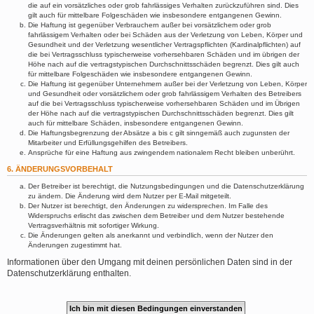
die auf ein vorsätzliches oder grob fahrlässiges Verhalten zurückzuführen sind. Dies
gilt auch für mittelbare Folgeschäden wie insbesondere entgangenen Gewinn.
Die Haftung ist gegenüber Verbrauchern außer bei vorsätzlichem oder grob
fahrlässigem Verhalten oder bei Schäden aus der Verletzung von Leben, Körper und
Gesundheit und der Verletzung wesentlicher Vertragspflichten (Kardinalpflichten) auf
die bei Vertragsschluss typischerweise vorhersehbaren Schäden und im übrigen der
Höhe nach auf die vertragstypischen Durchschnittsschäden begrenzt. Dies gilt auch
für mittelbare Folgeschäden wie insbesondere entgangenen Gewinn.
Die Haftung ist gegenüber Unternehmern außer bei der Verletzung von Leben, Körper
und Gesundheit oder vorsätzlichem oder grob fahrlässigem Verhalten des Betreibers
auf die bei Vertragsschluss typischerweise vorhersehbaren Schäden und im Übrigen
der Höhe nach auf die vertragstypischen Durchschnittsschäden begrenzt. Dies gilt
auch für mittelbare Schäden, insbesondere entgangenen Gewinn.
Die Haftungsbegrenzung der Absätze a bis c gilt sinngemäß auch zugunsten der
Mitarbeiter und Erfüllungsgehilfen des Betreibers.
Ansprüche für eine Haftung aus zwingendem nationalem Recht bleiben unberührt.
6. ÄNDERUNGSVORBEHALT
Der Betreiber ist berechtigt, die Nutzungsbedingungen und die Datenschutzerklärung
zu ändern. Die Änderung wird dem Nutzer per E-Mail mitgeteilt.
Der Nutzer ist berechtigt, den Änderungen zu widersprechen. Im Falle des
Widerspruchs erlischt das zwischen dem Betreiber und dem Nutzer bestehende
Vertragsverhältnis mit sofortiger Wirkung.
Die Änderungen gelten als anerkannt und verbindlich, wenn der Nutzer den
Änderungen zugestimmt hat.
Informationen über den Umgang mit deinen persönlichen Daten sind in der
Datenschutzerklärung enthalten.