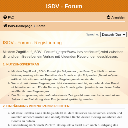
ISDV - Forum
FAQ
Anmelden
ISDV-Homepage
Foren
Sprache:
ISDV - Forum - Registrierung
Mit dem Zugriff auf „ISDV - Forum“ („https://www.isdv.net/forum“) wird zwischen
dir und dem Betreiber ein Vertrag mit folgenden Regelungen geschlossen:
1. NUTZUNGSVERTRAG
Mit dem Zugriff auf „ISDV - Forum“ (im Folgenden „das Board“) schließt du einen
Nutzungsvertrag mit dem Betreiber des Boards ab (im Folgenden „Betreiber“) und
erklärst dich mit den nachfolgenden Regelungen einverstanden.
Wenn du mit diesen Regelungen nicht einverstanden bist, so darfst du das Board
nicht weiter nutzen. Für die Nutzung des Boards gelten jeweils die an dieser Stelle
veröffentlichten Regelungen.
Der Nutzungsvertrag wird auf unbestimmte Zeit geschlossen und kann von beiden
Seiten ohne Einhaltung einer Frist jederzeit gekündigt werden.
2. EINRÄUMUNG VON NUTZUNGSRECHTEN
Mit dem Erstellen eines Beitrags erteilst du dem Betreiber ein einfaches, zeitlich und
räumlich unbeschränktes und unentgeltliches Recht, deinen Beitrag im Rahmen des
Boards zu nutzen.
Das Nutzungsrecht nach Punkt 2, Unterpunkt a bleibt auch nach Kündigung des