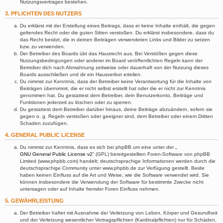
Nutzungsvertrages bestehen.
3. PFLICHTEN DES NUTZERS
Du erklärst mit der Erstellung eines Beitrags, dass er keine Inhalte enthält, die gegen
geltendes Recht oder die guten Sitten verstoßen. Du erklärst insbesondere, dass du
das Recht besitzt, die in deinen Beiträgen verwendeten Links und Bilder zu setzen
bzw. zu verwenden.
Der Betreiber des Boards übt das Hausrecht aus. Bei Verstößen gegen diese
Nutzungsbedingungen oder anderer im Board veröffentlichten Regeln kann der
Betreiber dich nach Abmahnung zeitweise oder dauerhaft von der Nutzung dieses
Boards ausschließen und dir ein Hausverbot erteilen.
Du nimmst zur Kenntnis, dass der Betreiber keine Verantwortung für die Inhalte von
Beiträgen übernimmt, die er nicht selbst erstellt hat oder die er nicht zur Kenntnis
genommen hat. Du gestattest dem Betreiber, dein Benutzerkonto, Beiträge und
Funktionen jederzeit zu löschen oder zu sperren.
Du gestattest dem Betreiber darüber hinaus, deine Beiträge abzuändern, sofern sie
gegen o. g. Regeln verstoßen oder geeignet sind, dem Betreiber oder einem Dritten
Schaden zuzufügen.
4. GENERAL PUBLIC LICENSE
Du nimmst zur Kenntnis, dass es sich bei phpBB um eine unter der „
GNU General Public License v2
“ (GPL) bereitgestellten Foren-Software von phpBB
Limited (www.phpbb.com) handelt; deutschsprachige Informationen werden durch die
deutschsprachige Community unter www.phpbb.de zur Verfügung gestellt. Beide
haben keinen Einfluss auf die Art und Weise, wie die Software verwendet wird. Sie
können insbesondere die Verwendung der Software für bestimmte Zwecke nicht
untersagen oder auf Inhalte fremder Foren Einfluss nehmen.
5. GEWÄHRLEISTUNG
Der Betreiber haftet mit Ausnahme der Verletzung von Leben, Körper und Gesundheit
und der Verletzung wesentlicher Vertragspflichten (Kardinalpflichten) nur für Schäden,