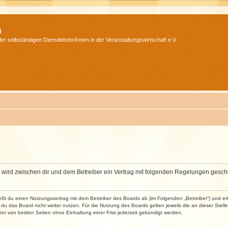
m
r selbständigen Dienstleister/Innen in der Veranstaltungswirtschaft e.V.
m“) wird zwischen dir und dem Betreiber ein Vertrag mit folgenden Regelungen gesch
ließt du einen Nutzungsvertrag mit dem Betreiber des Boards ab (im Folgenden „Betreiber“) und 
du das Board nicht weiter nutzen. Für die Nutzung des Boards gelten jeweils die an dieser Stell
n von beiden Seiten ohne Einhaltung einer Frist jederzeit gekündigt werden.