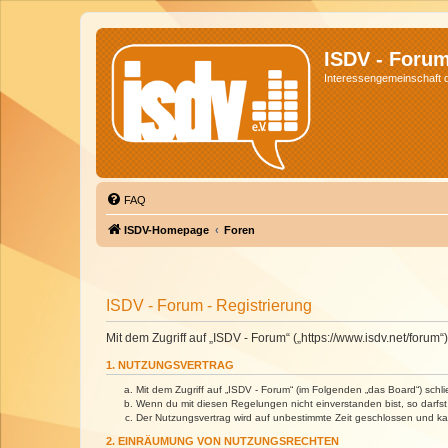
ISDV - Foru
Interessengemeinschaft de
FAQ
ISDV-Homepage
Foren
ISDV - Forum - Registrierung
Mit dem Zugriff auf „ISDV - Forum“ („https://www.isdv.net/foru
1. NUTZUNGSVERTRAG
Mit dem Zugriff auf „ISDV - Forum“ (im Folgenden „das Board“) sch
Wenn du mit diesen Regelungen nicht einverstanden bist, so darfst 
Der Nutzungsvertrag wird auf unbestimmte Zeit geschlossen und kan
2. EINRÄUMUNG VON NUTZUNGSRECHTEN