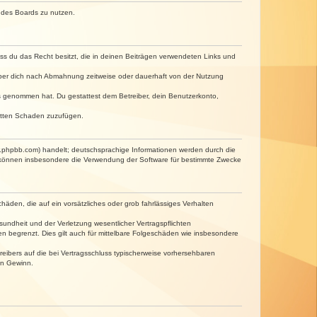
n des Boards zu nutzen.
dass du das Recht besitzt, die in deinen Beiträgen verwendeten Links und
iber dich nach Abmahnung zeitweise oder dauerhaft von der Nutzung
tnis genommen hat. Du gestattest dem Betreiber, dein Benutzerkonto,
ritten Schaden zuzufügen.
w.phpbb.com) handelt; deutschsprachige Informationen werden durch die
e können insbesondere die Verwendung der Software für bestimmte Zwecke
häden, die auf ein vorsätzliches oder grob fahrlässiges Verhalten
undheit und der Verletzung wesentlicher Vertragspflichten
n begrenzt. Dies gilt auch für mittelbare Folgeschäden wie insbesondere
eibers auf die bei Vertragsschluss typischerweise vorhersehbaren
en Gewinn.