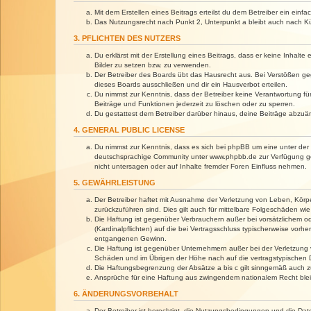
Mit dem Erstellen eines Beitrags erteilst du dem Betreiber ein ein
Das Nutzungsrecht nach Punkt 2, Unterpunkt a bleibt auch nach 
3. PFLICHTEN DES NUTZERS
Du erklärst mit der Erstellung eines Beitrags, dass er keine Inhalt
Bilder zu setzen bzw. zu verwenden.
Der Betreiber des Boards übt das Hausrecht aus. Bei Verstößen g
dieses Boards ausschließen und dir ein Hausverbot erteilen.
Du nimmst zur Kenntnis, dass der Betreiber keine Verantwortung für 
Beiträge und Funktionen jederzeit zu löschen oder zu sperren.
Du gestattest dem Betreiber darüber hinaus, deine Beiträge abzuä
4. GENERAL PUBLIC LICENSE
Du nimmst zur Kenntnis, dass es sich bei phpBB um eine unter der 
deutschsprachige Community unter www.phpbb.de zur Verfügung gest
nicht untersagen oder auf Inhalte fremder Foren Einfluss nehmen.
5. GEWÄHRLEISTUNG
Der Betreiber haftet mit Ausnahme der Verletzung von Leben, Körper
zurückzuführen sind. Dies gilt auch für mittelbare Folgeschäden 
Die Haftung ist gegenüber Verbrauchern außer bei vorsätzlichem o
(Kardinalpflichten) auf die bei Vertragsschluss typischerweise vo
entgangenen Gewinn.
Die Haftung ist gegenüber Unternehmern außer bei der Verletzung 
Schäden und im Übrigen der Höhe nach auf die vertragstypischen 
Die Haftungsbegrenzung der Absätze a bis c gilt sinngemäß auch zu
Ansprüche für eine Haftung aus zwingendem nationalem Recht blei
6. ÄNDERUNGSVORBEHALT
Der Betreiber ist berechtigt, die Nutzungsbedingungen und die Dat