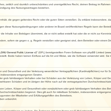
faches, zeitlich und räumlich unbeschränktes und unentgeltliches Recht, deinen Beitrag im Rahme
Kündigung des Nutzungsvertrages bestehen.
e enthält, die gegen geltendes Recht oder die guten Sitten verstoßen. Du erklärst insbesondere, 
egen diese Nutzungsbedingungen oder anderer im Board veröffentlichten Regeln kann der Betre
die Inhalte von Beiträgen übernimmt, die er nicht selbst erstellt hat oder die er nicht zur Kenn
ndern, sofern sie gegen o. g. Regeln verstoßen oder geeignet sind, dem Betreiber oder einem D
„
GNU General Public License v2
“ (GPL) bereitgestellten Foren-Software von phpBB Limited (ww
ellt. Beide haben keinen Einfluss auf die Art und Weise, wie die Software verwendet wird. Si
 und Gesundheit und der Verletzung wesentlicher Vertragspflichten (Kardinalpflichten) nur für Sc
wie insbesondere entgangenen Gewinn.
der grob fahrlässigem Verhalten oder bei Schäden aus der Verletzung von Leben, Körper und Ges
rhersehbaren Schäden und im übrigen der Höhe nach auf die vertragstypischen Durchschnittsschäde
von Leben, Körper und Gesundheit oder vorsätzlichem oder grob fahrlässigem Verhalten des Betr
Durchschnittsschäden begrenzt. Dies gilt auch für mittelbare Schäden, insbesondere entgangen
gunsten der Mitarbeiter und Erfüllungsgehilfen des Betreibers.
ben unberührt.
enschutzerklärung zu ändern. Die Änderung wird dem Nutzer per E-Mail mitgeteilt.