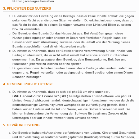
Nutzungsvertrages bestehen.
3. PFLICHTEN DES NUTZERS
Du erklärst mit der Erstellung eines Beitrags, dass er keine Inhalte enthält, die gegen
geltendes Recht oder die guten Sitten verstoßen. Du erklärst insbesondere, dass du
das Recht besitzt, die in deinen Beiträgen verwendeten Links und Bilder zu setzen
bzw. zu verwenden.
Der Betreiber des Boards übt das Hausrecht aus. Bei Verstößen gegen diese
Nutzungsbedingungen oder anderer im Board veröffentlichten Regeln kann der
Betreiber dich nach Abmahnung zeitweise oder dauerhaft von der Nutzung dieses
Boards ausschließen und dir ein Hausverbot erteilen.
Du nimmst zur Kenntnis, dass der Betreiber keine Verantwortung für die Inhalte von
Beiträgen übernimmt, die er nicht selbst erstellt hat oder die er nicht zur Kenntnis
genommen hat. Du gestattest dem Betreiber, dein Benutzerkonto, Beiträge und
Funktionen jederzeit zu löschen oder zu sperren.
Du gestattest dem Betreiber darüber hinaus, deine Beiträge abzuändern, sofern sie
gegen o. g. Regeln verstoßen oder geeignet sind, dem Betreiber oder einem Dritten
Schaden zuzufügen.
4. GENERAL PUBLIC LICENSE
Du nimmst zur Kenntnis, dass es sich bei phpBB um eine unter der „
GNU General Public License v2
“ (GPL) bereitgestellten Foren-Software von phpBB
Limited (www.phpbb.com) handelt; deutschsprachige Informationen werden durch die
deutschsprachige Community unter www.phpbb.de zur Verfügung gestellt. Beide
haben keinen Einfluss auf die Art und Weise, wie die Software verwendet wird. Sie
können insbesondere die Verwendung der Software für bestimmte Zwecke nicht
untersagen oder auf Inhalte fremder Foren Einfluss nehmen.
5. GEWÄHRLEISTUNG
Der Betreiber haftet mit Ausnahme der Verletzung von Leben, Körper und Gesundheit
und der Verletzung wesentlicher Vertragspflichten (Kardinalpflichten) nur für Schäden,