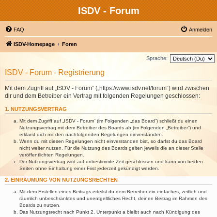
ISDV - Forum
FAQ
Anmelden
ISDV-Homepage
Foren
Sprache:
ISDV - Forum - Registrierung
Mit dem Zugriff auf „ISDV - Forum“ („https://www.isdv.net/forum“) wird zwischen
dir und dem Betreiber ein Vertrag mit folgenden Regelungen geschlossen:
1. NUTZUNGSVERTRAG
Mit dem Zugriff auf „ISDV - Forum“ (im Folgenden „das Board“) schließt du einen
Nutzungsvertrag mit dem Betreiber des Boards ab (im Folgenden „Betreiber“) und
erklärst dich mit den nachfolgenden Regelungen einverstanden.
Wenn du mit diesen Regelungen nicht einverstanden bist, so darfst du das Board
nicht weiter nutzen. Für die Nutzung des Boards gelten jeweils die an dieser Stelle
veröffentlichten Regelungen.
Der Nutzungsvertrag wird auf unbestimmte Zeit geschlossen und kann von beiden
Seiten ohne Einhaltung einer Frist jederzeit gekündigt werden.
2. EINRÄUMUNG VON NUTZUNGSRECHTEN
Mit dem Erstellen eines Beitrags erteilst du dem Betreiber ein einfaches, zeitlich und
räumlich unbeschränktes und unentgeltliches Recht, deinen Beitrag im Rahmen des
Boards zu nutzen.
Das Nutzungsrecht nach Punkt 2, Unterpunkt a bleibt auch nach Kündigung des