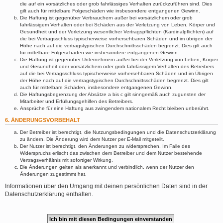
die auf ein vorsätzliches oder grob fahrlässiges Verhalten zurückzuführen sind. Dies
gilt auch für mittelbare Folgeschäden wie insbesondere entgangenen Gewinn.
Die Haftung ist gegenüber Verbrauchern außer bei vorsätzlichem oder grob
fahrlässigem Verhalten oder bei Schäden aus der Verletzung von Leben, Körper und
Gesundheit und der Verletzung wesentlicher Vertragspflichten (Kardinalpflichten) auf
die bei Vertragsschluss typischerweise vorhersehbaren Schäden und im übrigen der
Höhe nach auf die vertragstypischen Durchschnittsschäden begrenzt. Dies gilt auch
für mittelbare Folgeschäden wie insbesondere entgangenen Gewinn.
Die Haftung ist gegenüber Unternehmern außer bei der Verletzung von Leben, Körper
und Gesundheit oder vorsätzlichem oder grob fahrlässigem Verhalten des Betreibers
auf die bei Vertragsschluss typischerweise vorhersehbaren Schäden und im Übrigen
der Höhe nach auf die vertragstypischen Durchschnittsschäden begrenzt. Dies gilt
auch für mittelbare Schäden, insbesondere entgangenen Gewinn.
Die Haftungsbegrenzung der Absätze a bis c gilt sinngemäß auch zugunsten der
Mitarbeiter und Erfüllungsgehilfen des Betreibers.
Ansprüche für eine Haftung aus zwingendem nationalem Recht bleiben unberührt.
6. ÄNDERUNGSVORBEHALT
Der Betreiber ist berechtigt, die Nutzungsbedingungen und die Datenschutzerklärung
zu ändern. Die Änderung wird dem Nutzer per E-Mail mitgeteilt.
Der Nutzer ist berechtigt, den Änderungen zu widersprechen. Im Falle des
Widerspruchs erlischt das zwischen dem Betreiber und dem Nutzer bestehende
Vertragsverhältnis mit sofortiger Wirkung.
Die Änderungen gelten als anerkannt und verbindlich, wenn der Nutzer den
Änderungen zugestimmt hat.
Informationen über den Umgang mit deinen persönlichen Daten sind in der
Datenschutzerklärung enthalten.