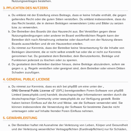
Nutzungsvertrages bestehen.
3. PFLICHTEN DES NUTZERS
Du erklärst mit der Erstellung eines Beitrags, dass er keine Inhalte enthält, die gegen
geltendes Recht oder die guten Sitten verstoßen. Du erklärst insbesondere, dass du
das Recht besitzt, die in deinen Beiträgen verwendeten Links und Bilder zu setzen
bzw. zu verwenden.
Der Betreiber des Boards übt das Hausrecht aus. Bei Verstößen gegen diese
Nutzungsbedingungen oder anderer im Board veröffentlichten Regeln kann der
Betreiber dich nach Abmahnung zeitweise oder dauerhaft von der Nutzung dieses
Boards ausschließen und dir ein Hausverbot erteilen.
Du nimmst zur Kenntnis, dass der Betreiber keine Verantwortung für die Inhalte von
Beiträgen übernimmt, die er nicht selbst erstellt hat oder die er nicht zur Kenntnis
genommen hat. Du gestattest dem Betreiber, dein Benutzerkonto, Beiträge und
Funktionen jederzeit zu löschen oder zu sperren.
Du gestattest dem Betreiber darüber hinaus, deine Beiträge abzuändern, sofern sie
gegen o. g. Regeln verstoßen oder geeignet sind, dem Betreiber oder einem Dritten
Schaden zuzufügen.
4. GENERAL PUBLIC LICENSE
Du nimmst zur Kenntnis, dass es sich bei phpBB um eine unter der „
GNU General Public License v2
“ (GPL) bereitgestellten Foren-Software von phpBB
Limited (www.phpbb.com) handelt; deutschsprachige Informationen werden durch die
deutschsprachige Community unter www.phpbb.de zur Verfügung gestellt. Beide
haben keinen Einfluss auf die Art und Weise, wie die Software verwendet wird. Sie
können insbesondere die Verwendung der Software für bestimmte Zwecke nicht
untersagen oder auf Inhalte fremder Foren Einfluss nehmen.
5. GEWÄHRLEISTUNG
Der Betreiber haftet mit Ausnahme der Verletzung von Leben, Körper und Gesundheit
und der Verletzung wesentlicher Vertragspflichten (Kardinalpflichten) nur für Schäden,