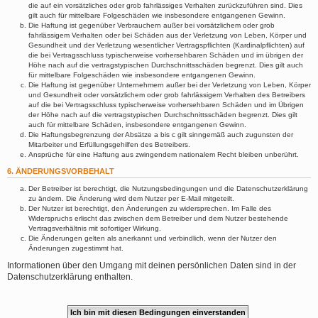
die auf ein vorsätzliches oder grob fahrlässiges Verhalten zurückzuführen sind. Dies
gilt auch für mittelbare Folgeschäden wie insbesondere entgangenen Gewinn.
Die Haftung ist gegenüber Verbrauchern außer bei vorsätzlichem oder grob
fahrlässigem Verhalten oder bei Schäden aus der Verletzung von Leben, Körper und
Gesundheit und der Verletzung wesentlicher Vertragspflichten (Kardinalpflichten) auf
die bei Vertragsschluss typischerweise vorhersehbaren Schäden und im übrigen der
Höhe nach auf die vertragstypischen Durchschnittsschäden begrenzt. Dies gilt auch
für mittelbare Folgeschäden wie insbesondere entgangenen Gewinn.
Die Haftung ist gegenüber Unternehmern außer bei der Verletzung von Leben, Körper
und Gesundheit oder vorsätzlichem oder grob fahrlässigem Verhalten des Betreibers
auf die bei Vertragsschluss typischerweise vorhersehbaren Schäden und im Übrigen
der Höhe nach auf die vertragstypischen Durchschnittsschäden begrenzt. Dies gilt
auch für mittelbare Schäden, insbesondere entgangenen Gewinn.
Die Haftungsbegrenzung der Absätze a bis c gilt sinngemäß auch zugunsten der
Mitarbeiter und Erfüllungsgehilfen des Betreibers.
Ansprüche für eine Haftung aus zwingendem nationalem Recht bleiben unberührt.
6. ÄNDERUNGSVORBEHALT
Der Betreiber ist berechtigt, die Nutzungsbedingungen und die Datenschutzerklärung
zu ändern. Die Änderung wird dem Nutzer per E-Mail mitgeteilt.
Der Nutzer ist berechtigt, den Änderungen zu widersprechen. Im Falle des
Widerspruchs erlischt das zwischen dem Betreiber und dem Nutzer bestehende
Vertragsverhältnis mit sofortiger Wirkung.
Die Änderungen gelten als anerkannt und verbindlich, wenn der Nutzer den
Änderungen zugestimmt hat.
Informationen über den Umgang mit deinen persönlichen Daten sind in der
Datenschutzerklärung enthalten.