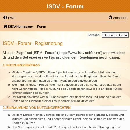
ISDV - Forum
FAQ
Anmelden
ISDV-Homepage
Foren
Sprache:
ISDV - Forum - Registrierung
Mit dem Zugriff auf „ISDV - Forum“ („https://www.isdv.net/forum“) wird zwischen
dir und dem Betreiber ein Vertrag mit folgenden Regelungen geschlossen:
1. NUTZUNGSVERTRAG
Mit dem Zugriff auf „ISDV - Forum“ (im Folgenden „das Board“) schließt du einen
Nutzungsvertrag mit dem Betreiber des Boards ab (im Folgenden „Betreiber“) und
erklärst dich mit den nachfolgenden Regelungen einverstanden.
Wenn du mit diesen Regelungen nicht einverstanden bist, so darfst du das Board
nicht weiter nutzen. Für die Nutzung des Boards gelten jeweils die an dieser Stelle
veröffentlichten Regelungen.
Der Nutzungsvertrag wird auf unbestimmte Zeit geschlossen und kann von beiden
Seiten ohne Einhaltung einer Frist jederzeit gekündigt werden.
2. EINRÄUMUNG VON NUTZUNGSRECHTEN
Mit dem Erstellen eines Beitrags erteilst du dem Betreiber ein einfaches, zeitlich und
räumlich unbeschränktes und unentgeltliches Recht, deinen Beitrag im Rahmen des
Boards zu nutzen.
Das Nutzungsrecht nach Punkt 2, Unterpunkt a bleibt auch nach Kündigung des