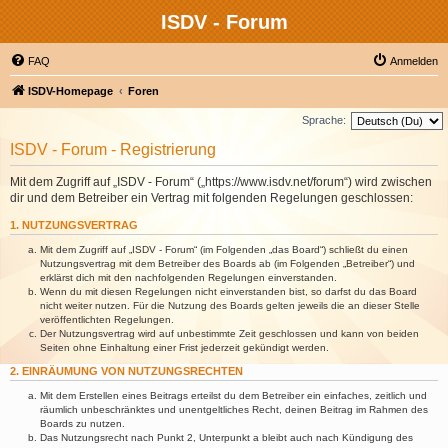
ISDV - Forum
FAQ
Anmelden
ISDV-Homepage
Foren
Sprache:
ISDV - Forum - Registrierung
Mit dem Zugriff auf „ISDV - Forum“ („https://www.isdv.net/forum“) wird zwischen
dir und dem Betreiber ein Vertrag mit folgenden Regelungen geschlossen:
1. NUTZUNGSVERTRAG
Mit dem Zugriff auf „ISDV - Forum“ (im Folgenden „das Board“) schließt du einen
Nutzungsvertrag mit dem Betreiber des Boards ab (im Folgenden „Betreiber“) und
erklärst dich mit den nachfolgenden Regelungen einverstanden.
Wenn du mit diesen Regelungen nicht einverstanden bist, so darfst du das Board
nicht weiter nutzen. Für die Nutzung des Boards gelten jeweils die an dieser Stelle
veröffentlichten Regelungen.
Der Nutzungsvertrag wird auf unbestimmte Zeit geschlossen und kann von beiden
Seiten ohne Einhaltung einer Frist jederzeit gekündigt werden.
2. EINRÄUMUNG VON NUTZUNGSRECHTEN
Mit dem Erstellen eines Beitrags erteilst du dem Betreiber ein einfaches, zeitlich und
räumlich unbeschränktes und unentgeltliches Recht, deinen Beitrag im Rahmen des
Boards zu nutzen.
Das Nutzungsrecht nach Punkt 2, Unterpunkt a bleibt auch nach Kündigung des