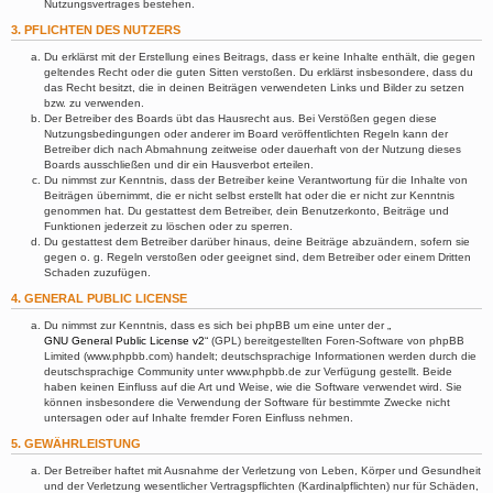
Nutzungsvertrages bestehen.
3. PFLICHTEN DES NUTZERS
Du erklärst mit der Erstellung eines Beitrags, dass er keine Inhalte enthält, die gegen
geltendes Recht oder die guten Sitten verstoßen. Du erklärst insbesondere, dass du
das Recht besitzt, die in deinen Beiträgen verwendeten Links und Bilder zu setzen
bzw. zu verwenden.
Der Betreiber des Boards übt das Hausrecht aus. Bei Verstößen gegen diese
Nutzungsbedingungen oder anderer im Board veröffentlichten Regeln kann der
Betreiber dich nach Abmahnung zeitweise oder dauerhaft von der Nutzung dieses
Boards ausschließen und dir ein Hausverbot erteilen.
Du nimmst zur Kenntnis, dass der Betreiber keine Verantwortung für die Inhalte von
Beiträgen übernimmt, die er nicht selbst erstellt hat oder die er nicht zur Kenntnis
genommen hat. Du gestattest dem Betreiber, dein Benutzerkonto, Beiträge und
Funktionen jederzeit zu löschen oder zu sperren.
Du gestattest dem Betreiber darüber hinaus, deine Beiträge abzuändern, sofern sie
gegen o. g. Regeln verstoßen oder geeignet sind, dem Betreiber oder einem Dritten
Schaden zuzufügen.
4. GENERAL PUBLIC LICENSE
Du nimmst zur Kenntnis, dass es sich bei phpBB um eine unter der „
GNU General Public License v2
“ (GPL) bereitgestellten Foren-Software von phpBB
Limited (www.phpbb.com) handelt; deutschsprachige Informationen werden durch die
deutschsprachige Community unter www.phpbb.de zur Verfügung gestellt. Beide
haben keinen Einfluss auf die Art und Weise, wie die Software verwendet wird. Sie
können insbesondere die Verwendung der Software für bestimmte Zwecke nicht
untersagen oder auf Inhalte fremder Foren Einfluss nehmen.
5. GEWÄHRLEISTUNG
Der Betreiber haftet mit Ausnahme der Verletzung von Leben, Körper und Gesundheit
und der Verletzung wesentlicher Vertragspflichten (Kardinalpflichten) nur für Schäden,