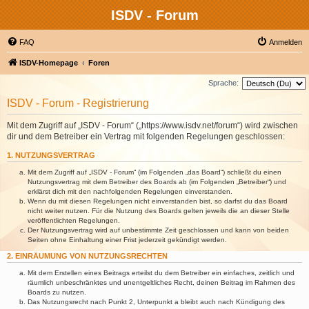
ISDV - Forum
FAQ
Anmelden
ISDV-Homepage
Foren
Sprache:
ISDV - Forum - Registrierung
Mit dem Zugriff auf „ISDV - Forum“ („https://www.isdv.net/forum“) wird zwischen
dir und dem Betreiber ein Vertrag mit folgenden Regelungen geschlossen:
1. NUTZUNGSVERTRAG
Mit dem Zugriff auf „ISDV - Forum“ (im Folgenden „das Board“) schließt du einen
Nutzungsvertrag mit dem Betreiber des Boards ab (im Folgenden „Betreiber“) und
erklärst dich mit den nachfolgenden Regelungen einverstanden.
Wenn du mit diesen Regelungen nicht einverstanden bist, so darfst du das Board
nicht weiter nutzen. Für die Nutzung des Boards gelten jeweils die an dieser Stelle
veröffentlichten Regelungen.
Der Nutzungsvertrag wird auf unbestimmte Zeit geschlossen und kann von beiden
Seiten ohne Einhaltung einer Frist jederzeit gekündigt werden.
2. EINRÄUMUNG VON NUTZUNGSRECHTEN
Mit dem Erstellen eines Beitrags erteilst du dem Betreiber ein einfaches, zeitlich und
räumlich unbeschränktes und unentgeltliches Recht, deinen Beitrag im Rahmen des
Boards zu nutzen.
Das Nutzungsrecht nach Punkt 2, Unterpunkt a bleibt auch nach Kündigung des