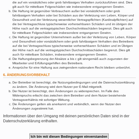
die auf ein vorsätzliches oder grob fahrlässiges Verhalten zurückzuführen sind. Dies
gilt auch für mittelbare Folgeschäden wie insbesondere entgangenen Gewinn.
Die Haftung ist gegenüber Verbrauchern außer bei vorsätzlichem oder grob
fahrlässigem Verhalten oder bei Schäden aus der Verletzung von Leben, Körper und
Gesundheit und der Verletzung wesentlicher Vertragspflichten (Kardinalpflichten) auf
die bei Vertragsschluss typischerweise vorhersehbaren Schäden und im übrigen der
Höhe nach auf die vertragstypischen Durchschnittsschäden begrenzt. Dies gilt auch
für mittelbare Folgeschäden wie insbesondere entgangenen Gewinn.
Die Haftung ist gegenüber Unternehmern außer bei der Verletzung von Leben, Körper
und Gesundheit oder vorsätzlichem oder grob fahrlässigem Verhalten des Betreibers
auf die bei Vertragsschluss typischerweise vorhersehbaren Schäden und im Übrigen
der Höhe nach auf die vertragstypischen Durchschnittsschäden begrenzt. Dies gilt
auch für mittelbare Schäden, insbesondere entgangenen Gewinn.
Die Haftungsbegrenzung der Absätze a bis c gilt sinngemäß auch zugunsten der
Mitarbeiter und Erfüllungsgehilfen des Betreibers.
Ansprüche für eine Haftung aus zwingendem nationalem Recht bleiben unberührt.
6. ÄNDERUNGSVORBEHALT
Der Betreiber ist berechtigt, die Nutzungsbedingungen und die Datenschutzerklärung
zu ändern. Die Änderung wird dem Nutzer per E-Mail mitgeteilt.
Der Nutzer ist berechtigt, den Änderungen zu widersprechen. Im Falle des
Widerspruchs erlischt das zwischen dem Betreiber und dem Nutzer bestehende
Vertragsverhältnis mit sofortiger Wirkung.
Die Änderungen gelten als anerkannt und verbindlich, wenn der Nutzer den
Änderungen zugestimmt hat.
Informationen über den Umgang mit deinen persönlichen Daten sind in der
Datenschutzerklärung enthalten.