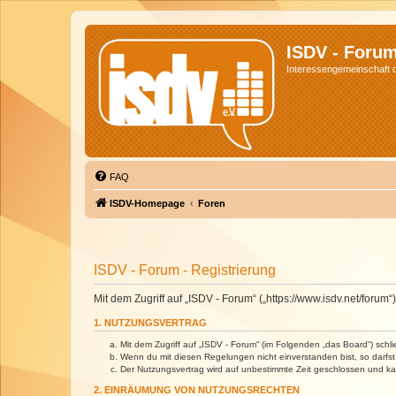
ISDV - Foru
Interessengemeinschaft de
FAQ
ISDV-Homepage
Foren
ISDV - Forum - Registrierung
Mit dem Zugriff auf „ISDV - Forum“ („https://www.isdv.net/foru
1. NUTZUNGSVERTRAG
Mit dem Zugriff auf „ISDV - Forum“ (im Folgenden „das Board“) sch
Wenn du mit diesen Regelungen nicht einverstanden bist, so darfst 
Der Nutzungsvertrag wird auf unbestimmte Zeit geschlossen und kan
2. EINRÄUMUNG VON NUTZUNGSRECHTEN