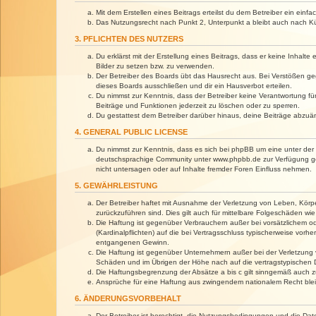
Mit dem Erstellen eines Beitrags erteilst du dem Betreiber ein ein
Das Nutzungsrecht nach Punkt 2, Unterpunkt a bleibt auch nach 
3. PFLICHTEN DES NUTZERS
Du erklärst mit der Erstellung eines Beitrags, dass er keine Inhalt
Bilder zu setzen bzw. zu verwenden.
Der Betreiber des Boards übt das Hausrecht aus. Bei Verstößen g
dieses Boards ausschließen und dir ein Hausverbot erteilen.
Du nimmst zur Kenntnis, dass der Betreiber keine Verantwortung für 
Beiträge und Funktionen jederzeit zu löschen oder zu sperren.
Du gestattest dem Betreiber darüber hinaus, deine Beiträge abzuä
4. GENERAL PUBLIC LICENSE
Du nimmst zur Kenntnis, dass es sich bei phpBB um eine unter der 
deutschsprachige Community unter www.phpbb.de zur Verfügung gest
nicht untersagen oder auf Inhalte fremder Foren Einfluss nehmen.
5. GEWÄHRLEISTUNG
Der Betreiber haftet mit Ausnahme der Verletzung von Leben, Körper
zurückzuführen sind. Dies gilt auch für mittelbare Folgeschäden 
Die Haftung ist gegenüber Verbrauchern außer bei vorsätzlichem o
(Kardinalpflichten) auf die bei Vertragsschluss typischerweise vo
entgangenen Gewinn.
Die Haftung ist gegenüber Unternehmern außer bei der Verletzung 
Schäden und im Übrigen der Höhe nach auf die vertragstypischen 
Die Haftungsbegrenzung der Absätze a bis c gilt sinngemäß auch zu
Ansprüche für eine Haftung aus zwingendem nationalem Recht blei
6. ÄNDERUNGSVORBEHALT
Der Betreiber ist berechtigt, die Nutzungsbedingungen und die Dat