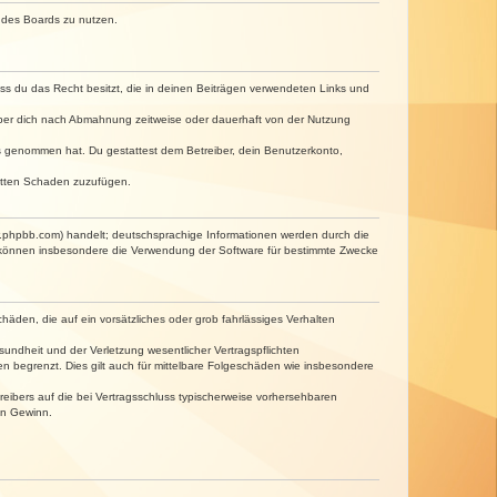
n des Boards zu nutzen.
dass du das Recht besitzt, die in deinen Beiträgen verwendeten Links und
iber dich nach Abmahnung zeitweise oder dauerhaft von der Nutzung
tnis genommen hat. Du gestattest dem Betreiber, dein Benutzerkonto,
ritten Schaden zuzufügen.
w.phpbb.com) handelt; deutschsprachige Informationen werden durch die
e können insbesondere die Verwendung der Software für bestimmte Zwecke
häden, die auf ein vorsätzliches oder grob fahrlässiges Verhalten
undheit und der Verletzung wesentlicher Vertragspflichten
n begrenzt. Dies gilt auch für mittelbare Folgeschäden wie insbesondere
eibers auf die bei Vertragsschluss typischerweise vorhersehbaren
en Gewinn.