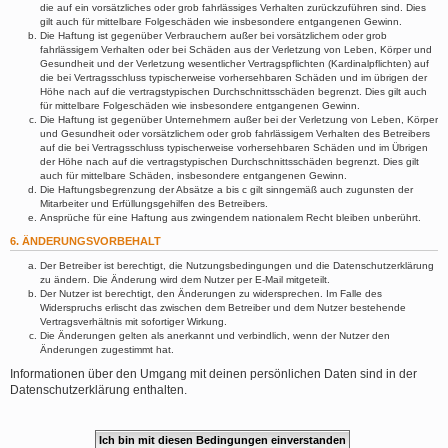
die auf ein vorsätzliches oder grob fahrlässiges Verhalten zurückzuführen sind. Dies
gilt auch für mittelbare Folgeschäden wie insbesondere entgangenen Gewinn.
Die Haftung ist gegenüber Verbrauchern außer bei vorsätzlichem oder grob
fahrlässigem Verhalten oder bei Schäden aus der Verletzung von Leben, Körper und
Gesundheit und der Verletzung wesentlicher Vertragspflichten (Kardinalpflichten) auf
die bei Vertragsschluss typischerweise vorhersehbaren Schäden und im übrigen der
Höhe nach auf die vertragstypischen Durchschnittsschäden begrenzt. Dies gilt auch
für mittelbare Folgeschäden wie insbesondere entgangenen Gewinn.
Die Haftung ist gegenüber Unternehmern außer bei der Verletzung von Leben, Körper
und Gesundheit oder vorsätzlichem oder grob fahrlässigem Verhalten des Betreibers
auf die bei Vertragsschluss typischerweise vorhersehbaren Schäden und im Übrigen
der Höhe nach auf die vertragstypischen Durchschnittsschäden begrenzt. Dies gilt
auch für mittelbare Schäden, insbesondere entgangenen Gewinn.
Die Haftungsbegrenzung der Absätze a bis c gilt sinngemäß auch zugunsten der
Mitarbeiter und Erfüllungsgehilfen des Betreibers.
Ansprüche für eine Haftung aus zwingendem nationalem Recht bleiben unberührt.
6. ÄNDERUNGSVORBEHALT
Der Betreiber ist berechtigt, die Nutzungsbedingungen und die Datenschutzerklärung
zu ändern. Die Änderung wird dem Nutzer per E-Mail mitgeteilt.
Der Nutzer ist berechtigt, den Änderungen zu widersprechen. Im Falle des
Widerspruchs erlischt das zwischen dem Betreiber und dem Nutzer bestehende
Vertragsverhältnis mit sofortiger Wirkung.
Die Änderungen gelten als anerkannt und verbindlich, wenn der Nutzer den
Änderungen zugestimmt hat.
Informationen über den Umgang mit deinen persönlichen Daten sind in der
Datenschutzerklärung enthalten.