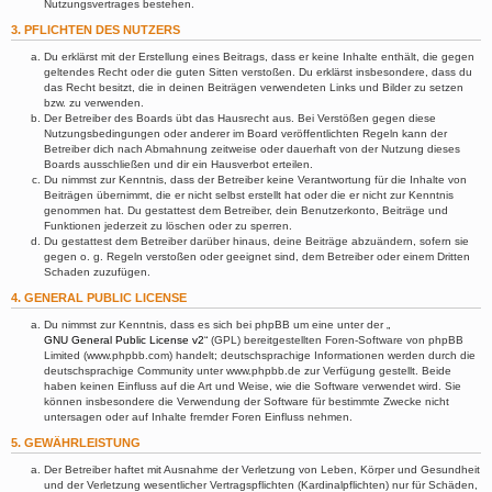
Nutzungsvertrages bestehen.
3. PFLICHTEN DES NUTZERS
Du erklärst mit der Erstellung eines Beitrags, dass er keine Inhalte enthält, die gegen
geltendes Recht oder die guten Sitten verstoßen. Du erklärst insbesondere, dass du
das Recht besitzt, die in deinen Beiträgen verwendeten Links und Bilder zu setzen
bzw. zu verwenden.
Der Betreiber des Boards übt das Hausrecht aus. Bei Verstößen gegen diese
Nutzungsbedingungen oder anderer im Board veröffentlichten Regeln kann der
Betreiber dich nach Abmahnung zeitweise oder dauerhaft von der Nutzung dieses
Boards ausschließen und dir ein Hausverbot erteilen.
Du nimmst zur Kenntnis, dass der Betreiber keine Verantwortung für die Inhalte von
Beiträgen übernimmt, die er nicht selbst erstellt hat oder die er nicht zur Kenntnis
genommen hat. Du gestattest dem Betreiber, dein Benutzerkonto, Beiträge und
Funktionen jederzeit zu löschen oder zu sperren.
Du gestattest dem Betreiber darüber hinaus, deine Beiträge abzuändern, sofern sie
gegen o. g. Regeln verstoßen oder geeignet sind, dem Betreiber oder einem Dritten
Schaden zuzufügen.
4. GENERAL PUBLIC LICENSE
Du nimmst zur Kenntnis, dass es sich bei phpBB um eine unter der „
GNU General Public License v2
“ (GPL) bereitgestellten Foren-Software von phpBB
Limited (www.phpbb.com) handelt; deutschsprachige Informationen werden durch die
deutschsprachige Community unter www.phpbb.de zur Verfügung gestellt. Beide
haben keinen Einfluss auf die Art und Weise, wie die Software verwendet wird. Sie
können insbesondere die Verwendung der Software für bestimmte Zwecke nicht
untersagen oder auf Inhalte fremder Foren Einfluss nehmen.
5. GEWÄHRLEISTUNG
Der Betreiber haftet mit Ausnahme der Verletzung von Leben, Körper und Gesundheit
und der Verletzung wesentlicher Vertragspflichten (Kardinalpflichten) nur für Schäden,