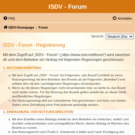
ISDV - Forum
FAQ
Anmelden
ISDV-Homepage
Foren
Sprache:
ISDV - Forum - Registrierung
Mit dem Zugriff auf „ISDV - Forum“ („https://www.isdv.net/forum“) wird zwischen
dir und dem Betreiber ein Vertrag mit folgenden Regelungen geschlossen:
1. NUTZUNGSVERTRAG
Mit dem Zugriff auf „ISDV - Forum“ (im Folgenden „das Board“) schließt du einen
Nutzungsvertrag mit dem Betreiber des Boards ab (im Folgenden „Betreiber“) und
erklärst dich mit den nachfolgenden Regelungen einverstanden.
Wenn du mit diesen Regelungen nicht einverstanden bist, so darfst du das Board
nicht weiter nutzen. Für die Nutzung des Boards gelten jeweils die an dieser Stelle
veröffentlichten Regelungen.
Der Nutzungsvertrag wird auf unbestimmte Zeit geschlossen und kann von beiden
Seiten ohne Einhaltung einer Frist jederzeit gekündigt werden.
2. EINRÄUMUNG VON NUTZUNGSRECHTEN
Mit dem Erstellen eines Beitrags erteilst du dem Betreiber ein einfaches, zeitlich und
räumlich unbeschränktes und unentgeltliches Recht, deinen Beitrag im Rahmen des
Boards zu nutzen.
Das Nutzungsrecht nach Punkt 2, Unterpunkt a bleibt auch nach Kündigung des