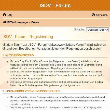
ISDV - Forum
FAQ
Anmelden
ISDV-Homepage
Foren
Sprache:
ISDV - Forum - Registrierung
Mit dem Zugriff auf „ISDV - Forum“ („https://www.isdv.net/forum“) wird zwischen
dir und dem Betreiber ein Vertrag mit folgenden Regelungen geschlossen:
1. NUTZUNGSVERTRAG
Mit dem Zugriff auf „ISDV - Forum“ (im Folgenden „das Board“) schließt du einen
Nutzungsvertrag mit dem Betreiber des Boards ab (im Folgenden „Betreiber“) und
erklärst dich mit den nachfolgenden Regelungen einverstanden.
Wenn du mit diesen Regelungen nicht einverstanden bist, so darfst du das Board
nicht weiter nutzen. Für die Nutzung des Boards gelten jeweils die an dieser Stelle
veröffentlichten Regelungen.
Der Nutzungsvertrag wird auf unbestimmte Zeit geschlossen und kann von beiden
Seiten ohne Einhaltung einer Frist jederzeit gekündigt werden.
2. EINRÄUMUNG VON NUTZUNGSRECHTEN
Mit dem Erstellen eines Beitrags erteilst du dem Betreiber ein einfaches, zeitlich und
räumlich unbeschränktes und unentgeltliches Recht, deinen Beitrag im Rahmen des
Boards zu nutzen.
Das Nutzungsrecht nach Punkt 2, Unterpunkt a bleibt auch nach Kündigung des