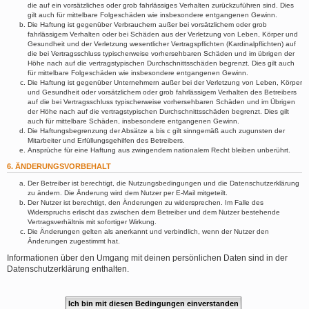
die auf ein vorsätzliches oder grob fahrlässiges Verhalten zurückzuführen sind. Dies
gilt auch für mittelbare Folgeschäden wie insbesondere entgangenen Gewinn.
Die Haftung ist gegenüber Verbrauchern außer bei vorsätzlichem oder grob
fahrlässigem Verhalten oder bei Schäden aus der Verletzung von Leben, Körper und
Gesundheit und der Verletzung wesentlicher Vertragspflichten (Kardinalpflichten) auf
die bei Vertragsschluss typischerweise vorhersehbaren Schäden und im übrigen der
Höhe nach auf die vertragstypischen Durchschnittsschäden begrenzt. Dies gilt auch
für mittelbare Folgeschäden wie insbesondere entgangenen Gewinn.
Die Haftung ist gegenüber Unternehmern außer bei der Verletzung von Leben, Körper
und Gesundheit oder vorsätzlichem oder grob fahrlässigem Verhalten des Betreibers
auf die bei Vertragsschluss typischerweise vorhersehbaren Schäden und im Übrigen
der Höhe nach auf die vertragstypischen Durchschnittsschäden begrenzt. Dies gilt
auch für mittelbare Schäden, insbesondere entgangenen Gewinn.
Die Haftungsbegrenzung der Absätze a bis c gilt sinngemäß auch zugunsten der
Mitarbeiter und Erfüllungsgehilfen des Betreibers.
Ansprüche für eine Haftung aus zwingendem nationalem Recht bleiben unberührt.
6. ÄNDERUNGSVORBEHALT
Der Betreiber ist berechtigt, die Nutzungsbedingungen und die Datenschutzerklärung
zu ändern. Die Änderung wird dem Nutzer per E-Mail mitgeteilt.
Der Nutzer ist berechtigt, den Änderungen zu widersprechen. Im Falle des
Widerspruchs erlischt das zwischen dem Betreiber und dem Nutzer bestehende
Vertragsverhältnis mit sofortiger Wirkung.
Die Änderungen gelten als anerkannt und verbindlich, wenn der Nutzer den
Änderungen zugestimmt hat.
Informationen über den Umgang mit deinen persönlichen Daten sind in der
Datenschutzerklärung enthalten.