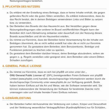
Nutzungsvertrages bestehen.
3. PFLICHTEN DES NUTZERS
Du erklärst mit der Erstellung eines Beitrags, dass er keine Inhalte enthält, die gegen
geltendes Recht oder die guten Sitten verstoßen. Du erklärst insbesondere, dass du
das Recht besitzt, die in deinen Beiträgen verwendeten Links und Bilder zu setzen
bzw. zu verwenden.
Der Betreiber des Boards übt das Hausrecht aus. Bei Verstößen gegen diese
Nutzungsbedingungen oder anderer im Board veröffentlichten Regeln kann der
Betreiber dich nach Abmahnung zeitweise oder dauerhaft von der Nutzung dieses
Boards ausschließen und dir ein Hausverbot erteilen.
Du nimmst zur Kenntnis, dass der Betreiber keine Verantwortung für die Inhalte von
Beiträgen übernimmt, die er nicht selbst erstellt hat oder die er nicht zur Kenntnis
genommen hat. Du gestattest dem Betreiber, dein Benutzerkonto, Beiträge und
Funktionen jederzeit zu löschen oder zu sperren.
Du gestattest dem Betreiber darüber hinaus, deine Beiträge abzuändern, sofern sie
gegen o. g. Regeln verstoßen oder geeignet sind, dem Betreiber oder einem Dritten
Schaden zuzufügen.
4. GENERAL PUBLIC LICENSE
Du nimmst zur Kenntnis, dass es sich bei phpBB um eine unter der „
GNU General Public License v2
“ (GPL) bereitgestellten Foren-Software von phpBB
Limited (www.phpbb.com) handelt; deutschsprachige Informationen werden durch die
deutschsprachige Community unter www.phpbb.de zur Verfügung gestellt. Beide
haben keinen Einfluss auf die Art und Weise, wie die Software verwendet wird. Sie
können insbesondere die Verwendung der Software für bestimmte Zwecke nicht
untersagen oder auf Inhalte fremder Foren Einfluss nehmen.
5. GEWÄHRLEISTUNG
Der Betreiber haftet mit Ausnahme der Verletzung von Leben, Körper und Gesundheit
und der Verletzung wesentlicher Vertragspflichten (Kardinalpflichten) nur für Schäden,