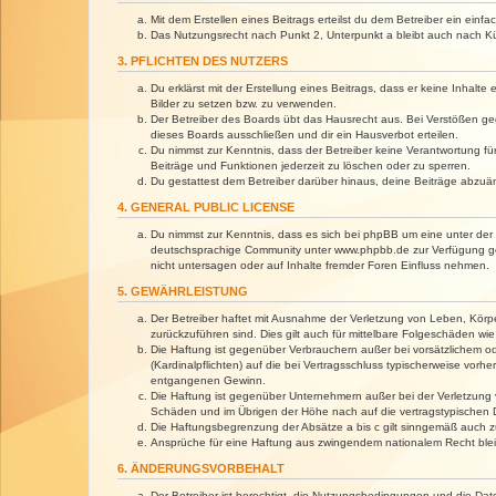
Mit dem Erstellen eines Beitrags erteilst du dem Betreiber ein ein
Das Nutzungsrecht nach Punkt 2, Unterpunkt a bleibt auch nach 
3. PFLICHTEN DES NUTZERS
Du erklärst mit der Erstellung eines Beitrags, dass er keine Inhalt
Bilder zu setzen bzw. zu verwenden.
Der Betreiber des Boards übt das Hausrecht aus. Bei Verstößen g
dieses Boards ausschließen und dir ein Hausverbot erteilen.
Du nimmst zur Kenntnis, dass der Betreiber keine Verantwortung für 
Beiträge und Funktionen jederzeit zu löschen oder zu sperren.
Du gestattest dem Betreiber darüber hinaus, deine Beiträge abzuä
4. GENERAL PUBLIC LICENSE
Du nimmst zur Kenntnis, dass es sich bei phpBB um eine unter der 
deutschsprachige Community unter www.phpbb.de zur Verfügung gest
nicht untersagen oder auf Inhalte fremder Foren Einfluss nehmen.
5. GEWÄHRLEISTUNG
Der Betreiber haftet mit Ausnahme der Verletzung von Leben, Körper
zurückzuführen sind. Dies gilt auch für mittelbare Folgeschäden 
Die Haftung ist gegenüber Verbrauchern außer bei vorsätzlichem o
(Kardinalpflichten) auf die bei Vertragsschluss typischerweise vo
entgangenen Gewinn.
Die Haftung ist gegenüber Unternehmern außer bei der Verletzung 
Schäden und im Übrigen der Höhe nach auf die vertragstypischen 
Die Haftungsbegrenzung der Absätze a bis c gilt sinngemäß auch zu
Ansprüche für eine Haftung aus zwingendem nationalem Recht blei
6. ÄNDERUNGSVORBEHALT
Der Betreiber ist berechtigt, die Nutzungsbedingungen und die Dat