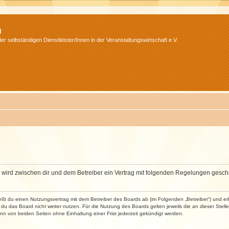
m
r selbständigen Dienstleister/Innen in der Veranstaltungswirtschaft e.V.
m“) wird zwischen dir und dem Betreiber ein Vertrag mit folgenden Regelungen gesch
ließt du einen Nutzungsvertrag mit dem Betreiber des Boards ab (im Folgenden „Betreiber“) und 
du das Board nicht weiter nutzen. Für die Nutzung des Boards gelten jeweils die an dieser Stell
n von beiden Seiten ohne Einhaltung einer Frist jederzeit gekündigt werden.