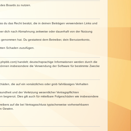
n des Boards zu nutzen.
dass du das Recht besitzt, die in deinen Beiträgen verwendeten Links und
iber dich nach Abmahnung zeitweise oder dauerhaft von der Nutzung
tnis genommen hat. Du gestattest dem Betreiber, dein Benutzerkonto,
ritten Schaden zuzufügen.
w.phpbb.com) handelt; deutschsprachige Informationen werden durch die
e können insbesondere die Verwendung der Software für bestimmte Zwecke
häden, die auf ein vorsätzliches oder grob fahrlässiges Verhalten
undheit und der Verletzung wesentlicher Vertragspflichten
n begrenzt. Dies gilt auch für mittelbare Folgeschäden wie insbesondere
eibers auf die bei Vertragsschluss typischerweise vorhersehbaren
en Gewinn.