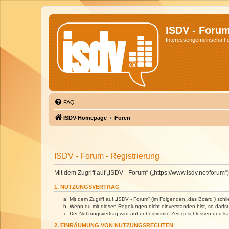
ISDV - Foru
Interessengemeinschaft de
FAQ
ISDV-Homepage
Foren
ISDV - Forum - Registrierung
Mit dem Zugriff auf „ISDV - Forum“ („https://www.isdv.net/foru
1. NUTZUNGSVERTRAG
Mit dem Zugriff auf „ISDV - Forum“ (im Folgenden „das Board“) sch
Wenn du mit diesen Regelungen nicht einverstanden bist, so darfst 
Der Nutzungsvertrag wird auf unbestimmte Zeit geschlossen und kan
2. EINRÄUMUNG VON NUTZUNGSRECHTEN