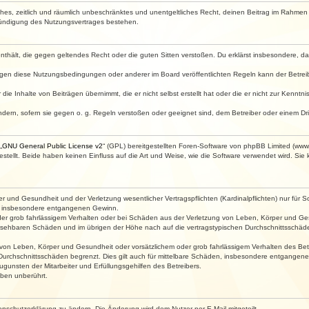
faches, zeitlich und räumlich unbeschränktes und unentgeltliches Recht, deinen Beitrag im Rahme
Kündigung des Nutzungsvertrages bestehen.
e enthält, die gegen geltendes Recht oder die guten Sitten verstoßen. Du erklärst insbesondere, 
egen diese Nutzungsbedingungen oder anderer im Board veröffentlichten Regeln kann der Betre
die Inhalte von Beiträgen übernimmt, die er nicht selbst erstellt hat oder die er nicht zur Kenn
ndern, sofern sie gegen o. g. Regeln verstoßen oder geeignet sind, dem Betreiber oder einem D
„
GNU General Public License v2
“ (GPL) bereitgestellten Foren-Software von phpBB Limited (ww
ellt. Beide haben keinen Einfluss auf die Art und Weise, wie die Software verwendet wird. Si
 und Gesundheit und der Verletzung wesentlicher Vertragspflichten (Kardinalpflichten) nur für Sc
wie insbesondere entgangenen Gewinn.
der grob fahrlässigem Verhalten oder bei Schäden aus der Verletzung von Leben, Körper und Ges
rhersehbaren Schäden und im übrigen der Höhe nach auf die vertragstypischen Durchschnittsschäde
von Leben, Körper und Gesundheit oder vorsätzlichem oder grob fahrlässigem Verhalten des Betr
Durchschnittsschäden begrenzt. Dies gilt auch für mittelbare Schäden, insbesondere entgangen
gunsten der Mitarbeiter und Erfüllungsgehilfen des Betreibers.
ben unberührt.
enschutzerklärung zu ändern. Die Änderung wird dem Nutzer per E-Mail mitgeteilt.