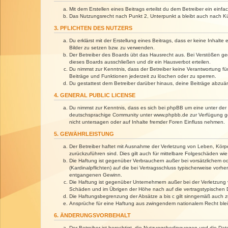
Mit dem Erstellen eines Beitrags erteilst du dem Betreiber ein ein
Das Nutzungsrecht nach Punkt 2, Unterpunkt a bleibt auch nach 
3. PFLICHTEN DES NUTZERS
Du erklärst mit der Erstellung eines Beitrags, dass er keine Inhalt
Bilder zu setzen bzw. zu verwenden.
Der Betreiber des Boards übt das Hausrecht aus. Bei Verstößen g
dieses Boards ausschließen und dir ein Hausverbot erteilen.
Du nimmst zur Kenntnis, dass der Betreiber keine Verantwortung für 
Beiträge und Funktionen jederzeit zu löschen oder zu sperren.
Du gestattest dem Betreiber darüber hinaus, deine Beiträge abzuä
4. GENERAL PUBLIC LICENSE
Du nimmst zur Kenntnis, dass es sich bei phpBB um eine unter der 
deutschsprachige Community unter www.phpbb.de zur Verfügung gest
nicht untersagen oder auf Inhalte fremder Foren Einfluss nehmen.
5. GEWÄHRLEISTUNG
Der Betreiber haftet mit Ausnahme der Verletzung von Leben, Körper
zurückzuführen sind. Dies gilt auch für mittelbare Folgeschäden 
Die Haftung ist gegenüber Verbrauchern außer bei vorsätzlichem o
(Kardinalpflichten) auf die bei Vertragsschluss typischerweise vo
entgangenen Gewinn.
Die Haftung ist gegenüber Unternehmern außer bei der Verletzung 
Schäden und im Übrigen der Höhe nach auf die vertragstypischen 
Die Haftungsbegrenzung der Absätze a bis c gilt sinngemäß auch zu
Ansprüche für eine Haftung aus zwingendem nationalem Recht blei
6. ÄNDERUNGSVORBEHALT
Der Betreiber ist berechtigt, die Nutzungsbedingungen und die Dat