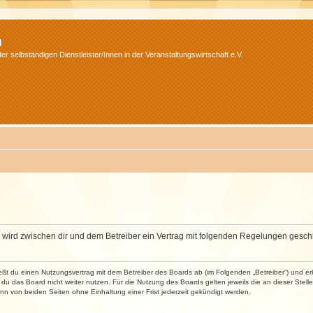
m
r selbständigen Dienstleister/Innen in der Veranstaltungswirtschaft e.V.
m“) wird zwischen dir und dem Betreiber ein Vertrag mit folgenden Regelungen gesch
ließt du einen Nutzungsvertrag mit dem Betreiber des Boards ab (im Folgenden „Betreiber“) und 
du das Board nicht weiter nutzen. Für die Nutzung des Boards gelten jeweils die an dieser Stell
n von beiden Seiten ohne Einhaltung einer Frist jederzeit gekündigt werden.