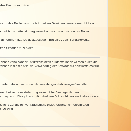
n des Boards zu nutzen.
dass du das Recht besitzt, die in deinen Beiträgen verwendeten Links und
iber dich nach Abmahnung zeitweise oder dauerhaft von der Nutzung
tnis genommen hat. Du gestattest dem Betreiber, dein Benutzerkonto,
ritten Schaden zuzufügen.
w.phpbb.com) handelt; deutschsprachige Informationen werden durch die
e können insbesondere die Verwendung der Software für bestimmte Zwecke
häden, die auf ein vorsätzliches oder grob fahrlässiges Verhalten
undheit und der Verletzung wesentlicher Vertragspflichten
n begrenzt. Dies gilt auch für mittelbare Folgeschäden wie insbesondere
eibers auf die bei Vertragsschluss typischerweise vorhersehbaren
en Gewinn.