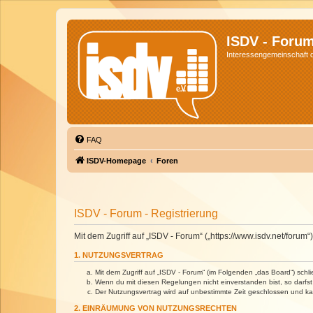
ISDV - Foru
Interessengemeinschaft de
FAQ
ISDV-Homepage
Foren
ISDV - Forum - Registrierung
Mit dem Zugriff auf „ISDV - Forum“ („https://www.isdv.net/foru
1. NUTZUNGSVERTRAG
Mit dem Zugriff auf „ISDV - Forum“ (im Folgenden „das Board“) sch
Wenn du mit diesen Regelungen nicht einverstanden bist, so darfst 
Der Nutzungsvertrag wird auf unbestimmte Zeit geschlossen und kan
2. EINRÄUMUNG VON NUTZUNGSRECHTEN