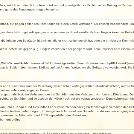
faches, zeitlich und räumlich unbeschränktes und unentgeltliches Recht, deinen Beitrag im Rahme
Kündigung des Nutzungsvertrages bestehen.
e enthält, die gegen geltendes Recht oder die guten Sitten verstoßen. Du erklärst insbesondere, 
egen diese Nutzungsbedingungen oder anderer im Board veröffentlichten Regeln kann der Betre
die Inhalte von Beiträgen übernimmt, die er nicht selbst erstellt hat oder die er nicht zur Kenn
ndern, sofern sie gegen o. g. Regeln verstoßen oder geeignet sind, dem Betreiber oder einem D
„
GNU General Public License v2
“ (GPL) bereitgestellten Foren-Software von phpBB Limited (ww
ellt. Beide haben keinen Einfluss auf die Art und Weise, wie die Software verwendet wird. Si
 und Gesundheit und der Verletzung wesentlicher Vertragspflichten (Kardinalpflichten) nur für Sc
wie insbesondere entgangenen Gewinn.
der grob fahrlässigem Verhalten oder bei Schäden aus der Verletzung von Leben, Körper und Ges
rhersehbaren Schäden und im übrigen der Höhe nach auf die vertragstypischen Durchschnittsschäde
von Leben, Körper und Gesundheit oder vorsätzlichem oder grob fahrlässigem Verhalten des Betr
Durchschnittsschäden begrenzt. Dies gilt auch für mittelbare Schäden, insbesondere entgangen
gunsten der Mitarbeiter und Erfüllungsgehilfen des Betreibers.
ben unberührt.
enschutzerklärung zu ändern. Die Änderung wird dem Nutzer per E-Mail mitgeteilt.