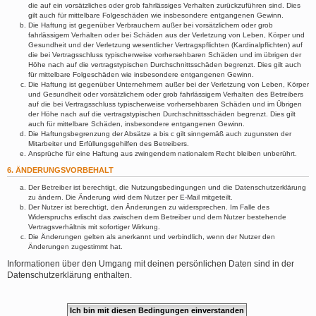
die auf ein vorsätzliches oder grob fahrlässiges Verhalten zurückzuführen sind. Dies
gilt auch für mittelbare Folgeschäden wie insbesondere entgangenen Gewinn.
Die Haftung ist gegenüber Verbrauchern außer bei vorsätzlichem oder grob
fahrlässigem Verhalten oder bei Schäden aus der Verletzung von Leben, Körper und
Gesundheit und der Verletzung wesentlicher Vertragspflichten (Kardinalpflichten) auf
die bei Vertragsschluss typischerweise vorhersehbaren Schäden und im übrigen der
Höhe nach auf die vertragstypischen Durchschnittsschäden begrenzt. Dies gilt auch
für mittelbare Folgeschäden wie insbesondere entgangenen Gewinn.
Die Haftung ist gegenüber Unternehmern außer bei der Verletzung von Leben, Körper
und Gesundheit oder vorsätzlichem oder grob fahrlässigem Verhalten des Betreibers
auf die bei Vertragsschluss typischerweise vorhersehbaren Schäden und im Übrigen
der Höhe nach auf die vertragstypischen Durchschnittsschäden begrenzt. Dies gilt
auch für mittelbare Schäden, insbesondere entgangenen Gewinn.
Die Haftungsbegrenzung der Absätze a bis c gilt sinngemäß auch zugunsten der
Mitarbeiter und Erfüllungsgehilfen des Betreibers.
Ansprüche für eine Haftung aus zwingendem nationalem Recht bleiben unberührt.
6. ÄNDERUNGSVORBEHALT
Der Betreiber ist berechtigt, die Nutzungsbedingungen und die Datenschutzerklärung
zu ändern. Die Änderung wird dem Nutzer per E-Mail mitgeteilt.
Der Nutzer ist berechtigt, den Änderungen zu widersprechen. Im Falle des
Widerspruchs erlischt das zwischen dem Betreiber und dem Nutzer bestehende
Vertragsverhältnis mit sofortiger Wirkung.
Die Änderungen gelten als anerkannt und verbindlich, wenn der Nutzer den
Änderungen zugestimmt hat.
Informationen über den Umgang mit deinen persönlichen Daten sind in der
Datenschutzerklärung enthalten.