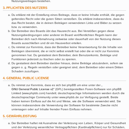
Nutzungsvertrages bestehen.
3. PFLICHTEN DES NUTZERS
Du erklärst mit der Erstellung eines Beitrags, dass er keine Inhalte enthält, die gegen
geltendes Recht oder die guten Sitten verstoßen. Du erklärst insbesondere, dass du
das Recht besitzt, die in deinen Beiträgen verwendeten Links und Bilder zu setzen
bzw. zu verwenden.
Der Betreiber des Boards übt das Hausrecht aus. Bei Verstößen gegen diese
Nutzungsbedingungen oder anderer im Board veröffentlichten Regeln kann der
Betreiber dich nach Abmahnung zeitweise oder dauerhaft von der Nutzung dieses
Boards ausschließen und dir ein Hausverbot erteilen.
Du nimmst zur Kenntnis, dass der Betreiber keine Verantwortung für die Inhalte von
Beiträgen übernimmt, die er nicht selbst erstellt hat oder die er nicht zur Kenntnis
genommen hat. Du gestattest dem Betreiber, dein Benutzerkonto, Beiträge und
Funktionen jederzeit zu löschen oder zu sperren.
Du gestattest dem Betreiber darüber hinaus, deine Beiträge abzuändern, sofern sie
gegen o. g. Regeln verstoßen oder geeignet sind, dem Betreiber oder einem Dritten
Schaden zuzufügen.
4. GENERAL PUBLIC LICENSE
Du nimmst zur Kenntnis, dass es sich bei phpBB um eine unter der „
GNU General Public License v2
“ (GPL) bereitgestellten Foren-Software von phpBB
Limited (www.phpbb.com) handelt; deutschsprachige Informationen werden durch die
deutschsprachige Community unter www.phpbb.de zur Verfügung gestellt. Beide
haben keinen Einfluss auf die Art und Weise, wie die Software verwendet wird. Sie
können insbesondere die Verwendung der Software für bestimmte Zwecke nicht
untersagen oder auf Inhalte fremder Foren Einfluss nehmen.
5. GEWÄHRLEISTUNG
Der Betreiber haftet mit Ausnahme der Verletzung von Leben, Körper und Gesundheit
und der Verletzung wesentlicher Vertragspflichten (Kardinalpflichten) nur für Schäden,