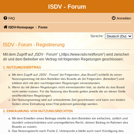
ISDV - Forum
FAQ
Anmelden
ISDV-Homepage
Foren
Sprache:
ISDV - Forum - Registrierung
Mit dem Zugriff auf „ISDV - Forum“ („https://www.isdv.net/forum“) wird zwischen
dir und dem Betreiber ein Vertrag mit folgenden Regelungen geschlossen:
1. NUTZUNGSVERTRAG
Mit dem Zugriff auf „ISDV - Forum“ (im Folgenden „das Board“) schließt du einen
Nutzungsvertrag mit dem Betreiber des Boards ab (im Folgenden „Betreiber“) und
erklärst dich mit den nachfolgenden Regelungen einverstanden.
Wenn du mit diesen Regelungen nicht einverstanden bist, so darfst du das Board
nicht weiter nutzen. Für die Nutzung des Boards gelten jeweils die an dieser Stelle
veröffentlichten Regelungen.
Der Nutzungsvertrag wird auf unbestimmte Zeit geschlossen und kann von beiden
Seiten ohne Einhaltung einer Frist jederzeit gekündigt werden.
2. EINRÄUMUNG VON NUTZUNGSRECHTEN
Mit dem Erstellen eines Beitrags erteilst du dem Betreiber ein einfaches, zeitlich und
räumlich unbeschränktes und unentgeltliches Recht, deinen Beitrag im Rahmen des
Boards zu nutzen.
Das Nutzungsrecht nach Punkt 2, Unterpunkt a bleibt auch nach Kündigung des