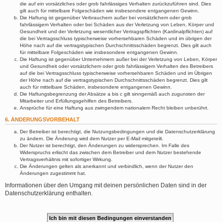
die auf ein vorsätzliches oder grob fahrlässiges Verhalten zurückzuführen sind. Dies
gilt auch für mittelbare Folgeschäden wie insbesondere entgangenen Gewinn.
Die Haftung ist gegenüber Verbrauchern außer bei vorsätzlichem oder grob
fahrlässigem Verhalten oder bei Schäden aus der Verletzung von Leben, Körper und
Gesundheit und der Verletzung wesentlicher Vertragspflichten (Kardinalpflichten) auf
die bei Vertragsschluss typischerweise vorhersehbaren Schäden und im übrigen der
Höhe nach auf die vertragstypischen Durchschnittsschäden begrenzt. Dies gilt auch
für mittelbare Folgeschäden wie insbesondere entgangenen Gewinn.
Die Haftung ist gegenüber Unternehmern außer bei der Verletzung von Leben, Körper
und Gesundheit oder vorsätzlichem oder grob fahrlässigem Verhalten des Betreibers
auf die bei Vertragsschluss typischerweise vorhersehbaren Schäden und im Übrigen
der Höhe nach auf die vertragstypischen Durchschnittsschäden begrenzt. Dies gilt
auch für mittelbare Schäden, insbesondere entgangenen Gewinn.
Die Haftungsbegrenzung der Absätze a bis c gilt sinngemäß auch zugunsten der
Mitarbeiter und Erfüllungsgehilfen des Betreibers.
Ansprüche für eine Haftung aus zwingendem nationalem Recht bleiben unberührt.
6. ÄNDERUNGSVORBEHALT
Der Betreiber ist berechtigt, die Nutzungsbedingungen und die Datenschutzerklärung
zu ändern. Die Änderung wird dem Nutzer per E-Mail mitgeteilt.
Der Nutzer ist berechtigt, den Änderungen zu widersprechen. Im Falle des
Widerspruchs erlischt das zwischen dem Betreiber und dem Nutzer bestehende
Vertragsverhältnis mit sofortiger Wirkung.
Die Änderungen gelten als anerkannt und verbindlich, wenn der Nutzer den
Änderungen zugestimmt hat.
Informationen über den Umgang mit deinen persönlichen Daten sind in der
Datenschutzerklärung enthalten.