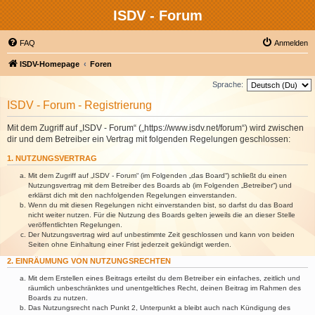
ISDV - Forum
FAQ
Anmelden
ISDV-Homepage
Foren
Sprache:
ISDV - Forum - Registrierung
Mit dem Zugriff auf „ISDV - Forum“ („https://www.isdv.net/forum“) wird zwischen
dir und dem Betreiber ein Vertrag mit folgenden Regelungen geschlossen:
1. NUTZUNGSVERTRAG
Mit dem Zugriff auf „ISDV - Forum“ (im Folgenden „das Board“) schließt du einen
Nutzungsvertrag mit dem Betreiber des Boards ab (im Folgenden „Betreiber“) und
erklärst dich mit den nachfolgenden Regelungen einverstanden.
Wenn du mit diesen Regelungen nicht einverstanden bist, so darfst du das Board
nicht weiter nutzen. Für die Nutzung des Boards gelten jeweils die an dieser Stelle
veröffentlichten Regelungen.
Der Nutzungsvertrag wird auf unbestimmte Zeit geschlossen und kann von beiden
Seiten ohne Einhaltung einer Frist jederzeit gekündigt werden.
2. EINRÄUMUNG VON NUTZUNGSRECHTEN
Mit dem Erstellen eines Beitrags erteilst du dem Betreiber ein einfaches, zeitlich und
räumlich unbeschränktes und unentgeltliches Recht, deinen Beitrag im Rahmen des
Boards zu nutzen.
Das Nutzungsrecht nach Punkt 2, Unterpunkt a bleibt auch nach Kündigung des