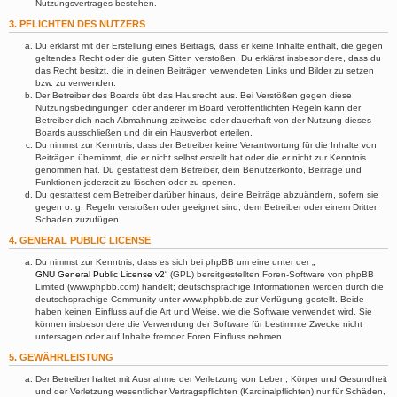
Nutzungsvertrages bestehen.
3. PFLICHTEN DES NUTZERS
Du erklärst mit der Erstellung eines Beitrags, dass er keine Inhalte enthält, die gegen
geltendes Recht oder die guten Sitten verstoßen. Du erklärst insbesondere, dass du
das Recht besitzt, die in deinen Beiträgen verwendeten Links und Bilder zu setzen
bzw. zu verwenden.
Der Betreiber des Boards übt das Hausrecht aus. Bei Verstößen gegen diese
Nutzungsbedingungen oder anderer im Board veröffentlichten Regeln kann der
Betreiber dich nach Abmahnung zeitweise oder dauerhaft von der Nutzung dieses
Boards ausschließen und dir ein Hausverbot erteilen.
Du nimmst zur Kenntnis, dass der Betreiber keine Verantwortung für die Inhalte von
Beiträgen übernimmt, die er nicht selbst erstellt hat oder die er nicht zur Kenntnis
genommen hat. Du gestattest dem Betreiber, dein Benutzerkonto, Beiträge und
Funktionen jederzeit zu löschen oder zu sperren.
Du gestattest dem Betreiber darüber hinaus, deine Beiträge abzuändern, sofern sie
gegen o. g. Regeln verstoßen oder geeignet sind, dem Betreiber oder einem Dritten
Schaden zuzufügen.
4. GENERAL PUBLIC LICENSE
Du nimmst zur Kenntnis, dass es sich bei phpBB um eine unter der „
GNU General Public License v2
“ (GPL) bereitgestellten Foren-Software von phpBB
Limited (www.phpbb.com) handelt; deutschsprachige Informationen werden durch die
deutschsprachige Community unter www.phpbb.de zur Verfügung gestellt. Beide
haben keinen Einfluss auf die Art und Weise, wie die Software verwendet wird. Sie
können insbesondere die Verwendung der Software für bestimmte Zwecke nicht
untersagen oder auf Inhalte fremder Foren Einfluss nehmen.
5. GEWÄHRLEISTUNG
Der Betreiber haftet mit Ausnahme der Verletzung von Leben, Körper und Gesundheit
und der Verletzung wesentlicher Vertragspflichten (Kardinalpflichten) nur für Schäden,