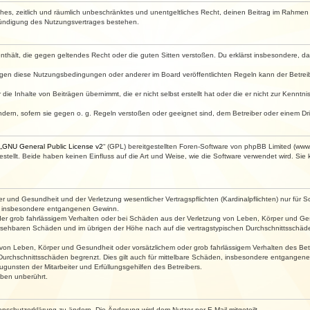
faches, zeitlich und räumlich unbeschränktes und unentgeltliches Recht, deinen Beitrag im Rahme
Kündigung des Nutzungsvertrages bestehen.
e enthält, die gegen geltendes Recht oder die guten Sitten verstoßen. Du erklärst insbesondere, 
egen diese Nutzungsbedingungen oder anderer im Board veröffentlichten Regeln kann der Betre
die Inhalte von Beiträgen übernimmt, die er nicht selbst erstellt hat oder die er nicht zur Kenn
ndern, sofern sie gegen o. g. Regeln verstoßen oder geeignet sind, dem Betreiber oder einem D
„
GNU General Public License v2
“ (GPL) bereitgestellten Foren-Software von phpBB Limited (ww
ellt. Beide haben keinen Einfluss auf die Art und Weise, wie die Software verwendet wird. Si
 und Gesundheit und der Verletzung wesentlicher Vertragspflichten (Kardinalpflichten) nur für Sc
wie insbesondere entgangenen Gewinn.
der grob fahrlässigem Verhalten oder bei Schäden aus der Verletzung von Leben, Körper und Ges
rhersehbaren Schäden und im übrigen der Höhe nach auf die vertragstypischen Durchschnittsschäde
von Leben, Körper und Gesundheit oder vorsätzlichem oder grob fahrlässigem Verhalten des Betr
Durchschnittsschäden begrenzt. Dies gilt auch für mittelbare Schäden, insbesondere entgangen
gunsten der Mitarbeiter und Erfüllungsgehilfen des Betreibers.
ben unberührt.
enschutzerklärung zu ändern. Die Änderung wird dem Nutzer per E-Mail mitgeteilt.