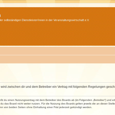
m
r selbständigen Dienstleister/Innen in der Veranstaltungswirtschaft e.V.
m“) wird zwischen dir und dem Betreiber ein Vertrag mit folgenden Regelungen gesch
ließt du einen Nutzungsvertrag mit dem Betreiber des Boards ab (im Folgenden „Betreiber“) und 
du das Board nicht weiter nutzen. Für die Nutzung des Boards gelten jeweils die an dieser Stell
n von beiden Seiten ohne Einhaltung einer Frist jederzeit gekündigt werden.