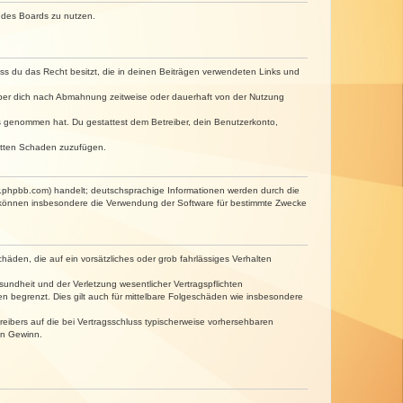
n des Boards zu nutzen.
dass du das Recht besitzt, die in deinen Beiträgen verwendeten Links und
iber dich nach Abmahnung zeitweise oder dauerhaft von der Nutzung
tnis genommen hat. Du gestattest dem Betreiber, dein Benutzerkonto,
ritten Schaden zuzufügen.
w.phpbb.com) handelt; deutschsprachige Informationen werden durch die
e können insbesondere die Verwendung der Software für bestimmte Zwecke
häden, die auf ein vorsätzliches oder grob fahrlässiges Verhalten
undheit und der Verletzung wesentlicher Vertragspflichten
n begrenzt. Dies gilt auch für mittelbare Folgeschäden wie insbesondere
eibers auf die bei Vertragsschluss typischerweise vorhersehbaren
en Gewinn.