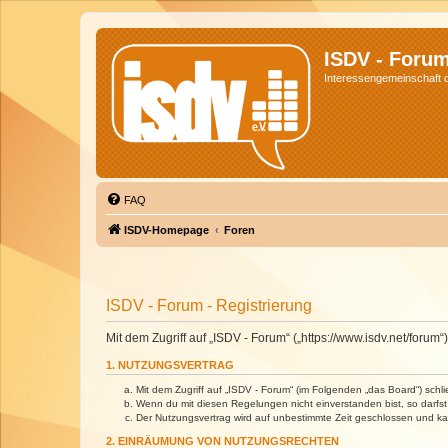
ISDV - Foru
Interessengemeinschaft de
FAQ
ISDV-Homepage
Foren
ISDV - Forum - Registrierung
Mit dem Zugriff auf „ISDV - Forum“ („https://www.isdv.net/foru
1. NUTZUNGSVERTRAG
Mit dem Zugriff auf „ISDV - Forum“ (im Folgenden „das Board“) sch
Wenn du mit diesen Regelungen nicht einverstanden bist, so darfst 
Der Nutzungsvertrag wird auf unbestimmte Zeit geschlossen und kan
2. EINRÄUMUNG VON NUTZUNGSRECHTEN