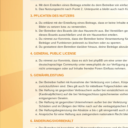
Mit dem Erstellen eines Beitrags erteilst du dem Betreiber ein ein
Das Nutzungsrecht nach Punkt 2, Unterpunkt a bleibt auch nach 
3. PFLICHTEN DES NUTZERS
Du erklärst mit der Erstellung eines Beitrags, dass er keine Inhalt
Bilder zu setzen bzw. zu verwenden.
Der Betreiber des Boards übt das Hausrecht aus. Bei Verstößen g
dieses Boards ausschließen und dir ein Hausverbot erteilen.
Du nimmst zur Kenntnis, dass der Betreiber keine Verantwortung für 
Beiträge und Funktionen jederzeit zu löschen oder zu sperren.
Du gestattest dem Betreiber darüber hinaus, deine Beiträge abzuä
4. GENERAL PUBLIC LICENSE
Du nimmst zur Kenntnis, dass es sich bei phpBB um eine unter der 
deutschsprachige Community unter www.phpbb.de zur Verfügung gest
nicht untersagen oder auf Inhalte fremder Foren Einfluss nehmen.
5. GEWÄHRLEISTUNG
Der Betreiber haftet mit Ausnahme der Verletzung von Leben, Körper
zurückzuführen sind. Dies gilt auch für mittelbare Folgeschäden 
Die Haftung ist gegenüber Verbrauchern außer bei vorsätzlichem o
(Kardinalpflichten) auf die bei Vertragsschluss typischerweise vo
entgangenen Gewinn.
Die Haftung ist gegenüber Unternehmern außer bei der Verletzung 
Schäden und im Übrigen der Höhe nach auf die vertragstypischen 
Die Haftungsbegrenzung der Absätze a bis c gilt sinngemäß auch zu
Ansprüche für eine Haftung aus zwingendem nationalem Recht blei
6. ÄNDERUNGSVORBEHALT
Der Betreiber ist berechtigt, die Nutzungsbedingungen und die Dat