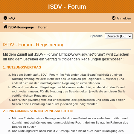
ISDV - Forum
FAQ
Anmelden
ISDV-Homepage
Foren
Sprache:
ISDV - Forum - Registrierung
Mit dem Zugriff auf „ISDV - Forum“ („https://www.isdv.net/forum“) wird zwischen
dir und dem Betreiber ein Vertrag mit folgenden Regelungen geschlossen:
1. NUTZUNGSVERTRAG
Mit dem Zugriff auf „ISDV - Forum“ (im Folgenden „das Board“) schließt du einen
Nutzungsvertrag mit dem Betreiber des Boards ab (im Folgenden „Betreiber“) und
erklärst dich mit den nachfolgenden Regelungen einverstanden.
Wenn du mit diesen Regelungen nicht einverstanden bist, so darfst du das Board
nicht weiter nutzen. Für die Nutzung des Boards gelten jeweils die an dieser Stelle
veröffentlichten Regelungen.
Der Nutzungsvertrag wird auf unbestimmte Zeit geschlossen und kann von beiden
Seiten ohne Einhaltung einer Frist jederzeit gekündigt werden.
2. EINRÄUMUNG VON NUTZUNGSRECHTEN
Mit dem Erstellen eines Beitrags erteilst du dem Betreiber ein einfaches, zeitlich und
räumlich unbeschränktes und unentgeltliches Recht, deinen Beitrag im Rahmen des
Boards zu nutzen.
Das Nutzungsrecht nach Punkt 2, Unterpunkt a bleibt auch nach Kündigung des