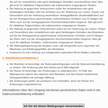
die auf ein vorsätzliches oder grob fahrlässiges Verhalten zurückzuführen sind. Dies
gilt auch für mittelbare Folgeschäden wie insbesondere entgangenen Gewinn.
Die Haftung ist gegenüber Verbrauchern außer bei vorsätzlichem oder grob
fahrlässigem Verhalten oder bei Schäden aus der Verletzung von Leben, Körper und
Gesundheit und der Verletzung wesentlicher Vertragspflichten (Kardinalpflichten) auf
die bei Vertragsschluss typischerweise vorhersehbaren Schäden und im übrigen der
Höhe nach auf die vertragstypischen Durchschnittsschäden begrenzt. Dies gilt auch
für mittelbare Folgeschäden wie insbesondere entgangenen Gewinn.
Die Haftung ist gegenüber Unternehmern außer bei der Verletzung von Leben, Körper
und Gesundheit oder vorsätzlichem oder grob fahrlässigem Verhalten des Betreibers
auf die bei Vertragsschluss typischerweise vorhersehbaren Schäden und im Übrigen
der Höhe nach auf die vertragstypischen Durchschnittsschäden begrenzt. Dies gilt
auch für mittelbare Schäden, insbesondere entgangenen Gewinn.
Die Haftungsbegrenzung der Absätze a bis c gilt sinngemäß auch zugunsten der
Mitarbeiter und Erfüllungsgehilfen des Betreibers.
Ansprüche für eine Haftung aus zwingendem nationalem Recht bleiben unberührt.
6. ÄNDERUNGSVORBEHALT
Der Betreiber ist berechtigt, die Nutzungsbedingungen und die Datenschutzerklärung
zu ändern. Die Änderung wird dem Nutzer per E-Mail mitgeteilt.
Der Nutzer ist berechtigt, den Änderungen zu widersprechen. Im Falle des
Widerspruchs erlischt das zwischen dem Betreiber und dem Nutzer bestehende
Vertragsverhältnis mit sofortiger Wirkung.
Die Änderungen gelten als anerkannt und verbindlich, wenn der Nutzer den
Änderungen zugestimmt hat.
Informationen über den Umgang mit deinen persönlichen Daten sind in der
Datenschutzerklärung enthalten.