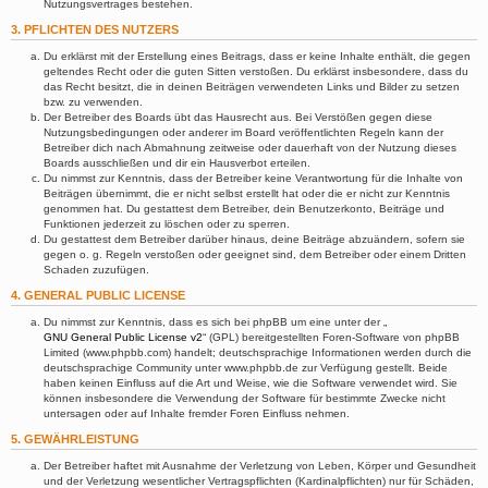
Nutzungsvertrages bestehen.
3. PFLICHTEN DES NUTZERS
Du erklärst mit der Erstellung eines Beitrags, dass er keine Inhalte enthält, die gegen
geltendes Recht oder die guten Sitten verstoßen. Du erklärst insbesondere, dass du
das Recht besitzt, die in deinen Beiträgen verwendeten Links und Bilder zu setzen
bzw. zu verwenden.
Der Betreiber des Boards übt das Hausrecht aus. Bei Verstößen gegen diese
Nutzungsbedingungen oder anderer im Board veröffentlichten Regeln kann der
Betreiber dich nach Abmahnung zeitweise oder dauerhaft von der Nutzung dieses
Boards ausschließen und dir ein Hausverbot erteilen.
Du nimmst zur Kenntnis, dass der Betreiber keine Verantwortung für die Inhalte von
Beiträgen übernimmt, die er nicht selbst erstellt hat oder die er nicht zur Kenntnis
genommen hat. Du gestattest dem Betreiber, dein Benutzerkonto, Beiträge und
Funktionen jederzeit zu löschen oder zu sperren.
Du gestattest dem Betreiber darüber hinaus, deine Beiträge abzuändern, sofern sie
gegen o. g. Regeln verstoßen oder geeignet sind, dem Betreiber oder einem Dritten
Schaden zuzufügen.
4. GENERAL PUBLIC LICENSE
Du nimmst zur Kenntnis, dass es sich bei phpBB um eine unter der „
GNU General Public License v2
“ (GPL) bereitgestellten Foren-Software von phpBB
Limited (www.phpbb.com) handelt; deutschsprachige Informationen werden durch die
deutschsprachige Community unter www.phpbb.de zur Verfügung gestellt. Beide
haben keinen Einfluss auf die Art und Weise, wie die Software verwendet wird. Sie
können insbesondere die Verwendung der Software für bestimmte Zwecke nicht
untersagen oder auf Inhalte fremder Foren Einfluss nehmen.
5. GEWÄHRLEISTUNG
Der Betreiber haftet mit Ausnahme der Verletzung von Leben, Körper und Gesundheit
und der Verletzung wesentlicher Vertragspflichten (Kardinalpflichten) nur für Schäden,