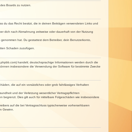
n des Boards zu nutzen.
dass du das Recht besitzt, die in deinen Beiträgen verwendeten Links und
iber dich nach Abmahnung zeitweise oder dauerhaft von der Nutzung
tnis genommen hat. Du gestattest dem Betreiber, dein Benutzerkonto,
ritten Schaden zuzufügen.
w.phpbb.com) handelt; deutschsprachige Informationen werden durch die
e können insbesondere die Verwendung der Software für bestimmte Zwecke
häden, die auf ein vorsätzliches oder grob fahrlässiges Verhalten
undheit und der Verletzung wesentlicher Vertragspflichten
n begrenzt. Dies gilt auch für mittelbare Folgeschäden wie insbesondere
eibers auf die bei Vertragsschluss typischerweise vorhersehbaren
en Gewinn.