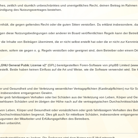
faches, zeitlich und räumlich unbeschränktes und unentgeltliches Recht, deinen Beitrag im Rahme
Kündigung des Nutzungsvertrages bestehen.
e enthält, die gegen geltendes Recht oder die guten Sitten verstoßen. Du erklärst insbesondere, 
egen diese Nutzungsbedingungen oder anderer im Board veröffentlichten Regeln kann der Betre
die Inhalte von Beiträgen übernimmt, die er nicht selbst erstellt hat oder die er nicht zur Kenn
ndern, sofern sie gegen o. g. Regeln verstoßen oder geeignet sind, dem Betreiber oder einem D
„
GNU General Public License v2
“ (GPL) bereitgestellten Foren-Software von phpBB Limited (ww
ellt. Beide haben keinen Einfluss auf die Art und Weise, wie die Software verwendet wird. Si
 und Gesundheit und der Verletzung wesentlicher Vertragspflichten (Kardinalpflichten) nur für Sc
wie insbesondere entgangenen Gewinn.
der grob fahrlässigem Verhalten oder bei Schäden aus der Verletzung von Leben, Körper und Ges
rhersehbaren Schäden und im übrigen der Höhe nach auf die vertragstypischen Durchschnittsschäde
von Leben, Körper und Gesundheit oder vorsätzlichem oder grob fahrlässigem Verhalten des Betr
Durchschnittsschäden begrenzt. Dies gilt auch für mittelbare Schäden, insbesondere entgangen
gunsten der Mitarbeiter und Erfüllungsgehilfen des Betreibers.
ben unberührt.
enschutzerklärung zu ändern. Die Änderung wird dem Nutzer per E-Mail mitgeteilt.