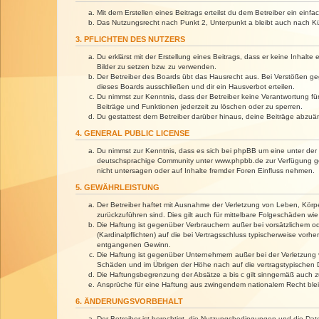
Mit dem Erstellen eines Beitrags erteilst du dem Betreiber ein ein
Das Nutzungsrecht nach Punkt 2, Unterpunkt a bleibt auch nach 
3. PFLICHTEN DES NUTZERS
Du erklärst mit der Erstellung eines Beitrags, dass er keine Inhalt
Bilder zu setzen bzw. zu verwenden.
Der Betreiber des Boards übt das Hausrecht aus. Bei Verstößen g
dieses Boards ausschließen und dir ein Hausverbot erteilen.
Du nimmst zur Kenntnis, dass der Betreiber keine Verantwortung für 
Beiträge und Funktionen jederzeit zu löschen oder zu sperren.
Du gestattest dem Betreiber darüber hinaus, deine Beiträge abzuä
4. GENERAL PUBLIC LICENSE
Du nimmst zur Kenntnis, dass es sich bei phpBB um eine unter der 
deutschsprachige Community unter www.phpbb.de zur Verfügung gest
nicht untersagen oder auf Inhalte fremder Foren Einfluss nehmen.
5. GEWÄHRLEISTUNG
Der Betreiber haftet mit Ausnahme der Verletzung von Leben, Körper
zurückzuführen sind. Dies gilt auch für mittelbare Folgeschäden 
Die Haftung ist gegenüber Verbrauchern außer bei vorsätzlichem o
(Kardinalpflichten) auf die bei Vertragsschluss typischerweise vo
entgangenen Gewinn.
Die Haftung ist gegenüber Unternehmern außer bei der Verletzung 
Schäden und im Übrigen der Höhe nach auf die vertragstypischen 
Die Haftungsbegrenzung der Absätze a bis c gilt sinngemäß auch zu
Ansprüche für eine Haftung aus zwingendem nationalem Recht blei
6. ÄNDERUNGSVORBEHALT
Der Betreiber ist berechtigt, die Nutzungsbedingungen und die Dat