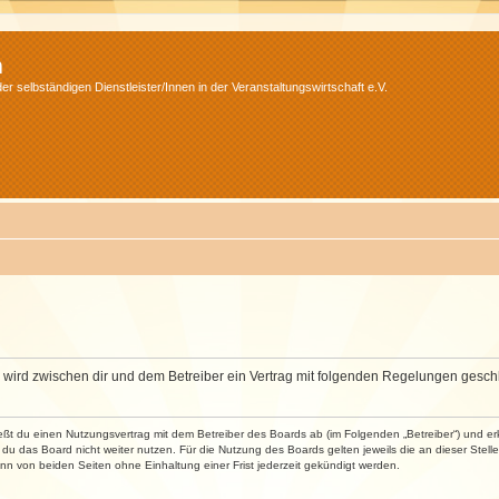
m
r selbständigen Dienstleister/Innen in der Veranstaltungswirtschaft e.V.
m“) wird zwischen dir und dem Betreiber ein Vertrag mit folgenden Regelungen gesch
ließt du einen Nutzungsvertrag mit dem Betreiber des Boards ab (im Folgenden „Betreiber“) und 
du das Board nicht weiter nutzen. Für die Nutzung des Boards gelten jeweils die an dieser Stell
n von beiden Seiten ohne Einhaltung einer Frist jederzeit gekündigt werden.