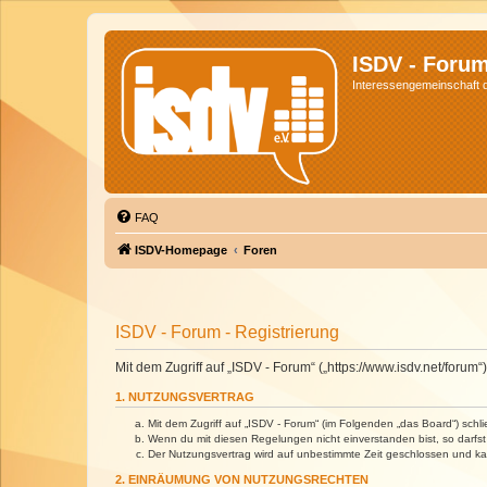
ISDV - Foru
Interessengemeinschaft de
FAQ
ISDV-Homepage
Foren
ISDV - Forum - Registrierung
Mit dem Zugriff auf „ISDV - Forum“ („https://www.isdv.net/foru
1. NUTZUNGSVERTRAG
Mit dem Zugriff auf „ISDV - Forum“ (im Folgenden „das Board“) sch
Wenn du mit diesen Regelungen nicht einverstanden bist, so darfst 
Der Nutzungsvertrag wird auf unbestimmte Zeit geschlossen und kan
2. EINRÄUMUNG VON NUTZUNGSRECHTEN