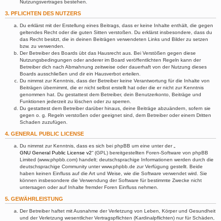
Nutzungsvertrages bestehen.
3. PFLICHTEN DES NUTZERS
Du erklärst mit der Erstellung eines Beitrags, dass er keine Inhalte enthält, die gegen
geltendes Recht oder die guten Sitten verstoßen. Du erklärst insbesondere, dass du
das Recht besitzt, die in deinen Beiträgen verwendeten Links und Bilder zu setzen
bzw. zu verwenden.
Der Betreiber des Boards übt das Hausrecht aus. Bei Verstößen gegen diese
Nutzungsbedingungen oder anderer im Board veröffentlichten Regeln kann der
Betreiber dich nach Abmahnung zeitweise oder dauerhaft von der Nutzung dieses
Boards ausschließen und dir ein Hausverbot erteilen.
Du nimmst zur Kenntnis, dass der Betreiber keine Verantwortung für die Inhalte von
Beiträgen übernimmt, die er nicht selbst erstellt hat oder die er nicht zur Kenntnis
genommen hat. Du gestattest dem Betreiber, dein Benutzerkonto, Beiträge und
Funktionen jederzeit zu löschen oder zu sperren.
Du gestattest dem Betreiber darüber hinaus, deine Beiträge abzuändern, sofern sie
gegen o. g. Regeln verstoßen oder geeignet sind, dem Betreiber oder einem Dritten
Schaden zuzufügen.
4. GENERAL PUBLIC LICENSE
Du nimmst zur Kenntnis, dass es sich bei phpBB um eine unter der „
GNU General Public License v2
“ (GPL) bereitgestellten Foren-Software von phpBB
Limited (www.phpbb.com) handelt; deutschsprachige Informationen werden durch die
deutschsprachige Community unter www.phpbb.de zur Verfügung gestellt. Beide
haben keinen Einfluss auf die Art und Weise, wie die Software verwendet wird. Sie
können insbesondere die Verwendung der Software für bestimmte Zwecke nicht
untersagen oder auf Inhalte fremder Foren Einfluss nehmen.
5. GEWÄHRLEISTUNG
Der Betreiber haftet mit Ausnahme der Verletzung von Leben, Körper und Gesundheit
und der Verletzung wesentlicher Vertragspflichten (Kardinalpflichten) nur für Schäden,