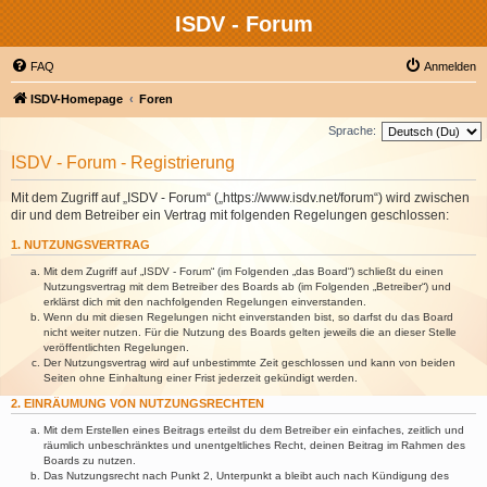
ISDV - Forum
FAQ
Anmelden
ISDV-Homepage
Foren
Sprache:
ISDV - Forum - Registrierung
Mit dem Zugriff auf „ISDV - Forum“ („https://www.isdv.net/forum“) wird zwischen
dir und dem Betreiber ein Vertrag mit folgenden Regelungen geschlossen:
1. NUTZUNGSVERTRAG
Mit dem Zugriff auf „ISDV - Forum“ (im Folgenden „das Board“) schließt du einen
Nutzungsvertrag mit dem Betreiber des Boards ab (im Folgenden „Betreiber“) und
erklärst dich mit den nachfolgenden Regelungen einverstanden.
Wenn du mit diesen Regelungen nicht einverstanden bist, so darfst du das Board
nicht weiter nutzen. Für die Nutzung des Boards gelten jeweils die an dieser Stelle
veröffentlichten Regelungen.
Der Nutzungsvertrag wird auf unbestimmte Zeit geschlossen und kann von beiden
Seiten ohne Einhaltung einer Frist jederzeit gekündigt werden.
2. EINRÄUMUNG VON NUTZUNGSRECHTEN
Mit dem Erstellen eines Beitrags erteilst du dem Betreiber ein einfaches, zeitlich und
räumlich unbeschränktes und unentgeltliches Recht, deinen Beitrag im Rahmen des
Boards zu nutzen.
Das Nutzungsrecht nach Punkt 2, Unterpunkt a bleibt auch nach Kündigung des