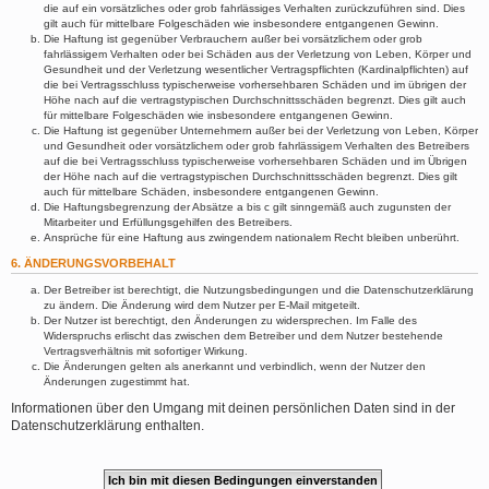
die auf ein vorsätzliches oder grob fahrlässiges Verhalten zurückzuführen sind. Dies
gilt auch für mittelbare Folgeschäden wie insbesondere entgangenen Gewinn.
Die Haftung ist gegenüber Verbrauchern außer bei vorsätzlichem oder grob
fahrlässigem Verhalten oder bei Schäden aus der Verletzung von Leben, Körper und
Gesundheit und der Verletzung wesentlicher Vertragspflichten (Kardinalpflichten) auf
die bei Vertragsschluss typischerweise vorhersehbaren Schäden und im übrigen der
Höhe nach auf die vertragstypischen Durchschnittsschäden begrenzt. Dies gilt auch
für mittelbare Folgeschäden wie insbesondere entgangenen Gewinn.
Die Haftung ist gegenüber Unternehmern außer bei der Verletzung von Leben, Körper
und Gesundheit oder vorsätzlichem oder grob fahrlässigem Verhalten des Betreibers
auf die bei Vertragsschluss typischerweise vorhersehbaren Schäden und im Übrigen
der Höhe nach auf die vertragstypischen Durchschnittsschäden begrenzt. Dies gilt
auch für mittelbare Schäden, insbesondere entgangenen Gewinn.
Die Haftungsbegrenzung der Absätze a bis c gilt sinngemäß auch zugunsten der
Mitarbeiter und Erfüllungsgehilfen des Betreibers.
Ansprüche für eine Haftung aus zwingendem nationalem Recht bleiben unberührt.
6. ÄNDERUNGSVORBEHALT
Der Betreiber ist berechtigt, die Nutzungsbedingungen und die Datenschutzerklärung
zu ändern. Die Änderung wird dem Nutzer per E-Mail mitgeteilt.
Der Nutzer ist berechtigt, den Änderungen zu widersprechen. Im Falle des
Widerspruchs erlischt das zwischen dem Betreiber und dem Nutzer bestehende
Vertragsverhältnis mit sofortiger Wirkung.
Die Änderungen gelten als anerkannt und verbindlich, wenn der Nutzer den
Änderungen zugestimmt hat.
Informationen über den Umgang mit deinen persönlichen Daten sind in der
Datenschutzerklärung enthalten.