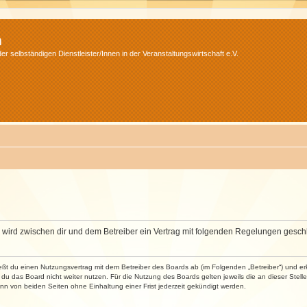
m
r selbständigen Dienstleister/Innen in der Veranstaltungswirtschaft e.V.
m“) wird zwischen dir und dem Betreiber ein Vertrag mit folgenden Regelungen gesch
ließt du einen Nutzungsvertrag mit dem Betreiber des Boards ab (im Folgenden „Betreiber“) und 
du das Board nicht weiter nutzen. Für die Nutzung des Boards gelten jeweils die an dieser Stell
n von beiden Seiten ohne Einhaltung einer Frist jederzeit gekündigt werden.