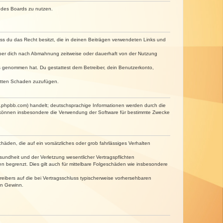
n des Boards zu nutzen.
dass du das Recht besitzt, die in deinen Beiträgen verwendeten Links und
iber dich nach Abmahnung zeitweise oder dauerhaft von der Nutzung
tnis genommen hat. Du gestattest dem Betreiber, dein Benutzerkonto,
ritten Schaden zuzufügen.
w.phpbb.com) handelt; deutschsprachige Informationen werden durch die
e können insbesondere die Verwendung der Software für bestimmte Zwecke
häden, die auf ein vorsätzliches oder grob fahrlässiges Verhalten
undheit und der Verletzung wesentlicher Vertragspflichten
n begrenzt. Dies gilt auch für mittelbare Folgeschäden wie insbesondere
eibers auf die bei Vertragsschluss typischerweise vorhersehbaren
en Gewinn.