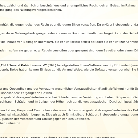
faches, zeitlich und räumlich unbeschränktes und unentgeltliches Recht, deinen Beitrag im Rahme
Kündigung des Nutzungsvertrages bestehen.
e enthält, die gegen geltendes Recht oder die guten Sitten verstoßen. Du erklärst insbesondere, 
egen diese Nutzungsbedingungen oder anderer im Board veröffentlichten Regeln kann der Betre
die Inhalte von Beiträgen übernimmt, die er nicht selbst erstellt hat oder die er nicht zur Kenn
ndern, sofern sie gegen o. g. Regeln verstoßen oder geeignet sind, dem Betreiber oder einem D
„
GNU General Public License v2
“ (GPL) bereitgestellten Foren-Software von phpBB Limited (ww
ellt. Beide haben keinen Einfluss auf die Art und Weise, wie die Software verwendet wird. Si
 und Gesundheit und der Verletzung wesentlicher Vertragspflichten (Kardinalpflichten) nur für Sc
wie insbesondere entgangenen Gewinn.
der grob fahrlässigem Verhalten oder bei Schäden aus der Verletzung von Leben, Körper und Ges
rhersehbaren Schäden und im übrigen der Höhe nach auf die vertragstypischen Durchschnittsschäde
von Leben, Körper und Gesundheit oder vorsätzlichem oder grob fahrlässigem Verhalten des Betr
Durchschnittsschäden begrenzt. Dies gilt auch für mittelbare Schäden, insbesondere entgangen
gunsten der Mitarbeiter und Erfüllungsgehilfen des Betreibers.
ben unberührt.
enschutzerklärung zu ändern. Die Änderung wird dem Nutzer per E-Mail mitgeteilt.