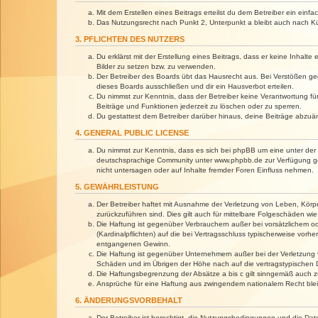
Mit dem Erstellen eines Beitrags erteilst du dem Betreiber ein ein
Das Nutzungsrecht nach Punkt 2, Unterpunkt a bleibt auch nach 
3. PFLICHTEN DES NUTZERS
Du erklärst mit der Erstellung eines Beitrags, dass er keine Inhalt
Bilder zu setzen bzw. zu verwenden.
Der Betreiber des Boards übt das Hausrecht aus. Bei Verstößen g
dieses Boards ausschließen und dir ein Hausverbot erteilen.
Du nimmst zur Kenntnis, dass der Betreiber keine Verantwortung für 
Beiträge und Funktionen jederzeit zu löschen oder zu sperren.
Du gestattest dem Betreiber darüber hinaus, deine Beiträge abzuä
4. GENERAL PUBLIC LICENSE
Du nimmst zur Kenntnis, dass es sich bei phpBB um eine unter der 
deutschsprachige Community unter www.phpbb.de zur Verfügung gest
nicht untersagen oder auf Inhalte fremder Foren Einfluss nehmen.
5. GEWÄHRLEISTUNG
Der Betreiber haftet mit Ausnahme der Verletzung von Leben, Körper
zurückzuführen sind. Dies gilt auch für mittelbare Folgeschäden 
Die Haftung ist gegenüber Verbrauchern außer bei vorsätzlichem o
(Kardinalpflichten) auf die bei Vertragsschluss typischerweise vo
entgangenen Gewinn.
Die Haftung ist gegenüber Unternehmern außer bei der Verletzung 
Schäden und im Übrigen der Höhe nach auf die vertragstypischen 
Die Haftungsbegrenzung der Absätze a bis c gilt sinngemäß auch zu
Ansprüche für eine Haftung aus zwingendem nationalem Recht blei
6. ÄNDERUNGSVORBEHALT
Der Betreiber ist berechtigt, die Nutzungsbedingungen und die Dat