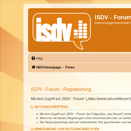
ISDV - Foru
Interessengemeinschaft de
FAQ
ISDV-Homepage
Foren
ISDV - Forum - Registrierung
Mit dem Zugriff auf „ISDV - Forum“ („https://www.isdv.net/foru
1. NUTZUNGSVERTRAG
Mit dem Zugriff auf „ISDV - Forum“ (im Folgenden „das Board“) sch
Wenn du mit diesen Regelungen nicht einverstanden bist, so darfst 
Der Nutzungsvertrag wird auf unbestimmte Zeit geschlossen und kan
2. EINRÄUMUNG VON NUTZUNGSRECHTEN