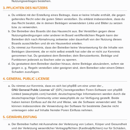
Nutzungsvertrages bestehen.
3. PFLICHTEN DES NUTZERS
Du erklärst mit der Erstellung eines Beitrags, dass er keine Inhalte enthält, die gegen
geltendes Recht oder die guten Sitten verstoßen. Du erklärst insbesondere, dass du
das Recht besitzt, die in deinen Beiträgen verwendeten Links und Bilder zu setzen
bzw. zu verwenden.
Der Betreiber des Boards übt das Hausrecht aus. Bei Verstößen gegen diese
Nutzungsbedingungen oder anderer im Board veröffentlichten Regeln kann der
Betreiber dich nach Abmahnung zeitweise oder dauerhaft von der Nutzung dieses
Boards ausschließen und dir ein Hausverbot erteilen.
Du nimmst zur Kenntnis, dass der Betreiber keine Verantwortung für die Inhalte von
Beiträgen übernimmt, die er nicht selbst erstellt hat oder die er nicht zur Kenntnis
genommen hat. Du gestattest dem Betreiber, dein Benutzerkonto, Beiträge und
Funktionen jederzeit zu löschen oder zu sperren.
Du gestattest dem Betreiber darüber hinaus, deine Beiträge abzuändern, sofern sie
gegen o. g. Regeln verstoßen oder geeignet sind, dem Betreiber oder einem Dritten
Schaden zuzufügen.
4. GENERAL PUBLIC LICENSE
Du nimmst zur Kenntnis, dass es sich bei phpBB um eine unter der „
GNU General Public License v2
“ (GPL) bereitgestellten Foren-Software von phpBB
Limited (www.phpbb.com) handelt; deutschsprachige Informationen werden durch die
deutschsprachige Community unter www.phpbb.de zur Verfügung gestellt. Beide
haben keinen Einfluss auf die Art und Weise, wie die Software verwendet wird. Sie
können insbesondere die Verwendung der Software für bestimmte Zwecke nicht
untersagen oder auf Inhalte fremder Foren Einfluss nehmen.
5. GEWÄHRLEISTUNG
Der Betreiber haftet mit Ausnahme der Verletzung von Leben, Körper und Gesundheit
und der Verletzung wesentlicher Vertragspflichten (Kardinalpflichten) nur für Schäden,