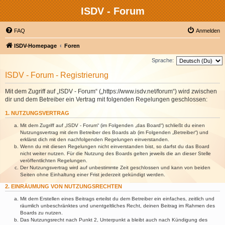
ISDV - Forum
FAQ
Anmelden
ISDV-Homepage
Foren
Sprache:
ISDV - Forum - Registrierung
Mit dem Zugriff auf „ISDV - Forum“ („https://www.isdv.net/forum“) wird zwischen
dir und dem Betreiber ein Vertrag mit folgenden Regelungen geschlossen:
1. NUTZUNGSVERTRAG
Mit dem Zugriff auf „ISDV - Forum“ (im Folgenden „das Board“) schließt du einen
Nutzungsvertrag mit dem Betreiber des Boards ab (im Folgenden „Betreiber“) und
erklärst dich mit den nachfolgenden Regelungen einverstanden.
Wenn du mit diesen Regelungen nicht einverstanden bist, so darfst du das Board
nicht weiter nutzen. Für die Nutzung des Boards gelten jeweils die an dieser Stelle
veröffentlichten Regelungen.
Der Nutzungsvertrag wird auf unbestimmte Zeit geschlossen und kann von beiden
Seiten ohne Einhaltung einer Frist jederzeit gekündigt werden.
2. EINRÄUMUNG VON NUTZUNGSRECHTEN
Mit dem Erstellen eines Beitrags erteilst du dem Betreiber ein einfaches, zeitlich und
räumlich unbeschränktes und unentgeltliches Recht, deinen Beitrag im Rahmen des
Boards zu nutzen.
Das Nutzungsrecht nach Punkt 2, Unterpunkt a bleibt auch nach Kündigung des