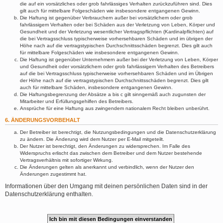
die auf ein vorsätzliches oder grob fahrlässiges Verhalten zurückzuführen sind. Dies
gilt auch für mittelbare Folgeschäden wie insbesondere entgangenen Gewinn.
Die Haftung ist gegenüber Verbrauchern außer bei vorsätzlichem oder grob
fahrlässigem Verhalten oder bei Schäden aus der Verletzung von Leben, Körper und
Gesundheit und der Verletzung wesentlicher Vertragspflichten (Kardinalpflichten) auf
die bei Vertragsschluss typischerweise vorhersehbaren Schäden und im übrigen der
Höhe nach auf die vertragstypischen Durchschnittsschäden begrenzt. Dies gilt auch
für mittelbare Folgeschäden wie insbesondere entgangenen Gewinn.
Die Haftung ist gegenüber Unternehmern außer bei der Verletzung von Leben, Körper
und Gesundheit oder vorsätzlichem oder grob fahrlässigem Verhalten des Betreibers
auf die bei Vertragsschluss typischerweise vorhersehbaren Schäden und im Übrigen
der Höhe nach auf die vertragstypischen Durchschnittsschäden begrenzt. Dies gilt
auch für mittelbare Schäden, insbesondere entgangenen Gewinn.
Die Haftungsbegrenzung der Absätze a bis c gilt sinngemäß auch zugunsten der
Mitarbeiter und Erfüllungsgehilfen des Betreibers.
Ansprüche für eine Haftung aus zwingendem nationalem Recht bleiben unberührt.
6. ÄNDERUNGSVORBEHALT
Der Betreiber ist berechtigt, die Nutzungsbedingungen und die Datenschutzerklärung
zu ändern. Die Änderung wird dem Nutzer per E-Mail mitgeteilt.
Der Nutzer ist berechtigt, den Änderungen zu widersprechen. Im Falle des
Widerspruchs erlischt das zwischen dem Betreiber und dem Nutzer bestehende
Vertragsverhältnis mit sofortiger Wirkung.
Die Änderungen gelten als anerkannt und verbindlich, wenn der Nutzer den
Änderungen zugestimmt hat.
Informationen über den Umgang mit deinen persönlichen Daten sind in der
Datenschutzerklärung enthalten.