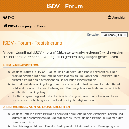
ISDV - Forum
FAQ
Anmelden
ISDV-Homepage
Foren
Sprache:
ISDV - Forum - Registrierung
Mit dem Zugriff auf „ISDV - Forum“ („https://www.isdv.net/forum“) wird zwischen
dir und dem Betreiber ein Vertrag mit folgenden Regelungen geschlossen:
1. NUTZUNGSVERTRAG
Mit dem Zugriff auf „ISDV - Forum“ (im Folgenden „das Board“) schließt du einen
Nutzungsvertrag mit dem Betreiber des Boards ab (im Folgenden „Betreiber“) und
erklärst dich mit den nachfolgenden Regelungen einverstanden.
Wenn du mit diesen Regelungen nicht einverstanden bist, so darfst du das Board
nicht weiter nutzen. Für die Nutzung des Boards gelten jeweils die an dieser Stelle
veröffentlichten Regelungen.
Der Nutzungsvertrag wird auf unbestimmte Zeit geschlossen und kann von beiden
Seiten ohne Einhaltung einer Frist jederzeit gekündigt werden.
2. EINRÄUMUNG VON NUTZUNGSRECHTEN
Mit dem Erstellen eines Beitrags erteilst du dem Betreiber ein einfaches, zeitlich und
räumlich unbeschränktes und unentgeltliches Recht, deinen Beitrag im Rahmen des
Boards zu nutzen.
Das Nutzungsrecht nach Punkt 2, Unterpunkt a bleibt auch nach Kündigung des