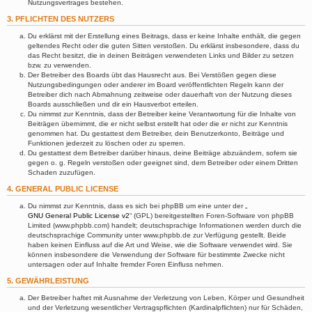
Nutzungsvertrages bestehen.
3. PFLICHTEN DES NUTZERS
Du erklärst mit der Erstellung eines Beitrags, dass er keine Inhalte enthält, die gegen
geltendes Recht oder die guten Sitten verstoßen. Du erklärst insbesondere, dass du
das Recht besitzt, die in deinen Beiträgen verwendeten Links und Bilder zu setzen
bzw. zu verwenden.
Der Betreiber des Boards übt das Hausrecht aus. Bei Verstößen gegen diese
Nutzungsbedingungen oder anderer im Board veröffentlichten Regeln kann der
Betreiber dich nach Abmahnung zeitweise oder dauerhaft von der Nutzung dieses
Boards ausschließen und dir ein Hausverbot erteilen.
Du nimmst zur Kenntnis, dass der Betreiber keine Verantwortung für die Inhalte von
Beiträgen übernimmt, die er nicht selbst erstellt hat oder die er nicht zur Kenntnis
genommen hat. Du gestattest dem Betreiber, dein Benutzerkonto, Beiträge und
Funktionen jederzeit zu löschen oder zu sperren.
Du gestattest dem Betreiber darüber hinaus, deine Beiträge abzuändern, sofern sie
gegen o. g. Regeln verstoßen oder geeignet sind, dem Betreiber oder einem Dritten
Schaden zuzufügen.
4. GENERAL PUBLIC LICENSE
Du nimmst zur Kenntnis, dass es sich bei phpBB um eine unter der „
GNU General Public License v2
“ (GPL) bereitgestellten Foren-Software von phpBB
Limited (www.phpbb.com) handelt; deutschsprachige Informationen werden durch die
deutschsprachige Community unter www.phpbb.de zur Verfügung gestellt. Beide
haben keinen Einfluss auf die Art und Weise, wie die Software verwendet wird. Sie
können insbesondere die Verwendung der Software für bestimmte Zwecke nicht
untersagen oder auf Inhalte fremder Foren Einfluss nehmen.
5. GEWÄHRLEISTUNG
Der Betreiber haftet mit Ausnahme der Verletzung von Leben, Körper und Gesundheit
und der Verletzung wesentlicher Vertragspflichten (Kardinalpflichten) nur für Schäden,