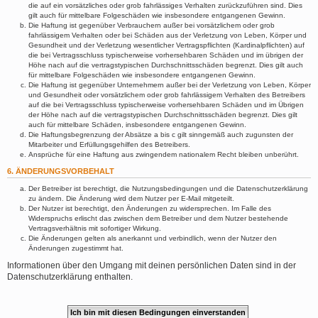
die auf ein vorsätzliches oder grob fahrlässiges Verhalten zurückzuführen sind. Dies
gilt auch für mittelbare Folgeschäden wie insbesondere entgangenen Gewinn.
Die Haftung ist gegenüber Verbrauchern außer bei vorsätzlichem oder grob
fahrlässigem Verhalten oder bei Schäden aus der Verletzung von Leben, Körper und
Gesundheit und der Verletzung wesentlicher Vertragspflichten (Kardinalpflichten) auf
die bei Vertragsschluss typischerweise vorhersehbaren Schäden und im übrigen der
Höhe nach auf die vertragstypischen Durchschnittsschäden begrenzt. Dies gilt auch
für mittelbare Folgeschäden wie insbesondere entgangenen Gewinn.
Die Haftung ist gegenüber Unternehmern außer bei der Verletzung von Leben, Körper
und Gesundheit oder vorsätzlichem oder grob fahrlässigem Verhalten des Betreibers
auf die bei Vertragsschluss typischerweise vorhersehbaren Schäden und im Übrigen
der Höhe nach auf die vertragstypischen Durchschnittsschäden begrenzt. Dies gilt
auch für mittelbare Schäden, insbesondere entgangenen Gewinn.
Die Haftungsbegrenzung der Absätze a bis c gilt sinngemäß auch zugunsten der
Mitarbeiter und Erfüllungsgehilfen des Betreibers.
Ansprüche für eine Haftung aus zwingendem nationalem Recht bleiben unberührt.
6. ÄNDERUNGSVORBEHALT
Der Betreiber ist berechtigt, die Nutzungsbedingungen und die Datenschutzerklärung
zu ändern. Die Änderung wird dem Nutzer per E-Mail mitgeteilt.
Der Nutzer ist berechtigt, den Änderungen zu widersprechen. Im Falle des
Widerspruchs erlischt das zwischen dem Betreiber und dem Nutzer bestehende
Vertragsverhältnis mit sofortiger Wirkung.
Die Änderungen gelten als anerkannt und verbindlich, wenn der Nutzer den
Änderungen zugestimmt hat.
Informationen über den Umgang mit deinen persönlichen Daten sind in der
Datenschutzerklärung enthalten.