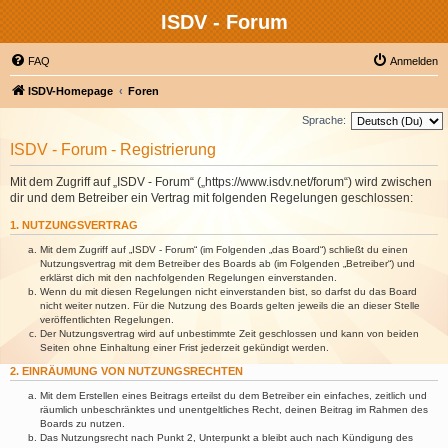
ISDV - Forum
FAQ
Anmelden
ISDV-Homepage
Foren
Sprache:
ISDV - Forum - Registrierung
Mit dem Zugriff auf „ISDV - Forum“ („https://www.isdv.net/forum“) wird zwischen
dir und dem Betreiber ein Vertrag mit folgenden Regelungen geschlossen:
1. NUTZUNGSVERTRAG
Mit dem Zugriff auf „ISDV - Forum“ (im Folgenden „das Board“) schließt du einen
Nutzungsvertrag mit dem Betreiber des Boards ab (im Folgenden „Betreiber“) und
erklärst dich mit den nachfolgenden Regelungen einverstanden.
Wenn du mit diesen Regelungen nicht einverstanden bist, so darfst du das Board
nicht weiter nutzen. Für die Nutzung des Boards gelten jeweils die an dieser Stelle
veröffentlichten Regelungen.
Der Nutzungsvertrag wird auf unbestimmte Zeit geschlossen und kann von beiden
Seiten ohne Einhaltung einer Frist jederzeit gekündigt werden.
2. EINRÄUMUNG VON NUTZUNGSRECHTEN
Mit dem Erstellen eines Beitrags erteilst du dem Betreiber ein einfaches, zeitlich und
räumlich unbeschränktes und unentgeltliches Recht, deinen Beitrag im Rahmen des
Boards zu nutzen.
Das Nutzungsrecht nach Punkt 2, Unterpunkt a bleibt auch nach Kündigung des