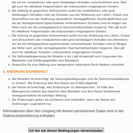
die auf ein vorsätzliches oder grob fahrlässiges Verhalten zurückzuführen sind. Dies
gilt auch für mittelbare Folgeschäden wie insbesondere entgangenen Gewinn.
Die Haftung ist gegenüber Verbrauchern außer bei vorsätzlichem oder grob
fahrlässigem Verhalten oder bei Schäden aus der Verletzung von Leben, Körper und
Gesundheit und der Verletzung wesentlicher Vertragspflichten (Kardinalpflichten) auf
die bei Vertragsschluss typischerweise vorhersehbaren Schäden und im übrigen der
Höhe nach auf die vertragstypischen Durchschnittsschäden begrenzt. Dies gilt auch
für mittelbare Folgeschäden wie insbesondere entgangenen Gewinn.
Die Haftung ist gegenüber Unternehmern außer bei der Verletzung von Leben, Körper
und Gesundheit oder vorsätzlichem oder grob fahrlässigem Verhalten des Betreibers
auf die bei Vertragsschluss typischerweise vorhersehbaren Schäden und im Übrigen
der Höhe nach auf die vertragstypischen Durchschnittsschäden begrenzt. Dies gilt
auch für mittelbare Schäden, insbesondere entgangenen Gewinn.
Die Haftungsbegrenzung der Absätze a bis c gilt sinngemäß auch zugunsten der
Mitarbeiter und Erfüllungsgehilfen des Betreibers.
Ansprüche für eine Haftung aus zwingendem nationalem Recht bleiben unberührt.
6. ÄNDERUNGSVORBEHALT
Der Betreiber ist berechtigt, die Nutzungsbedingungen und die Datenschutzerklärung
zu ändern. Die Änderung wird dem Nutzer per E-Mail mitgeteilt.
Der Nutzer ist berechtigt, den Änderungen zu widersprechen. Im Falle des
Widerspruchs erlischt das zwischen dem Betreiber und dem Nutzer bestehende
Vertragsverhältnis mit sofortiger Wirkung.
Die Änderungen gelten als anerkannt und verbindlich, wenn der Nutzer den
Änderungen zugestimmt hat.
Informationen über den Umgang mit deinen persönlichen Daten sind in der
Datenschutzerklärung enthalten.