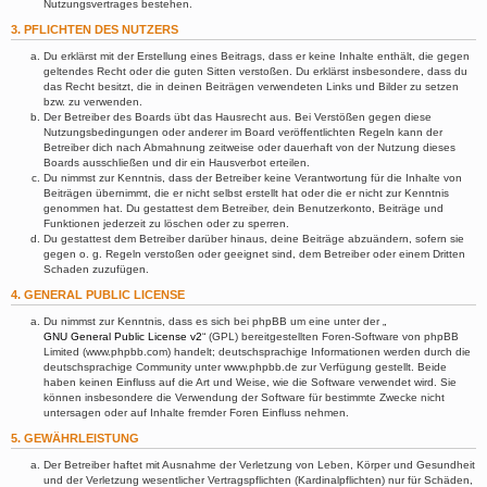
Nutzungsvertrages bestehen.
3. PFLICHTEN DES NUTZERS
Du erklärst mit der Erstellung eines Beitrags, dass er keine Inhalte enthält, die gegen
geltendes Recht oder die guten Sitten verstoßen. Du erklärst insbesondere, dass du
das Recht besitzt, die in deinen Beiträgen verwendeten Links und Bilder zu setzen
bzw. zu verwenden.
Der Betreiber des Boards übt das Hausrecht aus. Bei Verstößen gegen diese
Nutzungsbedingungen oder anderer im Board veröffentlichten Regeln kann der
Betreiber dich nach Abmahnung zeitweise oder dauerhaft von der Nutzung dieses
Boards ausschließen und dir ein Hausverbot erteilen.
Du nimmst zur Kenntnis, dass der Betreiber keine Verantwortung für die Inhalte von
Beiträgen übernimmt, die er nicht selbst erstellt hat oder die er nicht zur Kenntnis
genommen hat. Du gestattest dem Betreiber, dein Benutzerkonto, Beiträge und
Funktionen jederzeit zu löschen oder zu sperren.
Du gestattest dem Betreiber darüber hinaus, deine Beiträge abzuändern, sofern sie
gegen o. g. Regeln verstoßen oder geeignet sind, dem Betreiber oder einem Dritten
Schaden zuzufügen.
4. GENERAL PUBLIC LICENSE
Du nimmst zur Kenntnis, dass es sich bei phpBB um eine unter der „
GNU General Public License v2
“ (GPL) bereitgestellten Foren-Software von phpBB
Limited (www.phpbb.com) handelt; deutschsprachige Informationen werden durch die
deutschsprachige Community unter www.phpbb.de zur Verfügung gestellt. Beide
haben keinen Einfluss auf die Art und Weise, wie die Software verwendet wird. Sie
können insbesondere die Verwendung der Software für bestimmte Zwecke nicht
untersagen oder auf Inhalte fremder Foren Einfluss nehmen.
5. GEWÄHRLEISTUNG
Der Betreiber haftet mit Ausnahme der Verletzung von Leben, Körper und Gesundheit
und der Verletzung wesentlicher Vertragspflichten (Kardinalpflichten) nur für Schäden,