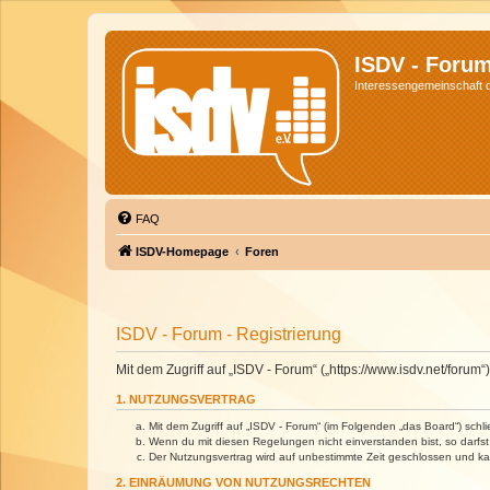
ISDV - Foru
Interessengemeinschaft de
FAQ
ISDV-Homepage
Foren
ISDV - Forum - Registrierung
Mit dem Zugriff auf „ISDV - Forum“ („https://www.isdv.net/foru
1. NUTZUNGSVERTRAG
Mit dem Zugriff auf „ISDV - Forum“ (im Folgenden „das Board“) sch
Wenn du mit diesen Regelungen nicht einverstanden bist, so darfst 
Der Nutzungsvertrag wird auf unbestimmte Zeit geschlossen und kan
2. EINRÄUMUNG VON NUTZUNGSRECHTEN