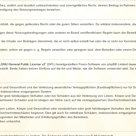
faches, zeitlich und räumlich unbeschränktes und unentgeltliches Recht, deinen Beitrag im Rahme
Kündigung des Nutzungsvertrages bestehen.
e enthält, die gegen geltendes Recht oder die guten Sitten verstoßen. Du erklärst insbesondere, 
egen diese Nutzungsbedingungen oder anderer im Board veröffentlichten Regeln kann der Betre
die Inhalte von Beiträgen übernimmt, die er nicht selbst erstellt hat oder die er nicht zur Kenn
ndern, sofern sie gegen o. g. Regeln verstoßen oder geeignet sind, dem Betreiber oder einem D
„
GNU General Public License v2
“ (GPL) bereitgestellten Foren-Software von phpBB Limited (ww
ellt. Beide haben keinen Einfluss auf die Art und Weise, wie die Software verwendet wird. Si
 und Gesundheit und der Verletzung wesentlicher Vertragspflichten (Kardinalpflichten) nur für Sc
wie insbesondere entgangenen Gewinn.
der grob fahrlässigem Verhalten oder bei Schäden aus der Verletzung von Leben, Körper und Ges
rhersehbaren Schäden und im übrigen der Höhe nach auf die vertragstypischen Durchschnittsschäde
von Leben, Körper und Gesundheit oder vorsätzlichem oder grob fahrlässigem Verhalten des Betr
Durchschnittsschäden begrenzt. Dies gilt auch für mittelbare Schäden, insbesondere entgangen
gunsten der Mitarbeiter und Erfüllungsgehilfen des Betreibers.
ben unberührt.
enschutzerklärung zu ändern. Die Änderung wird dem Nutzer per E-Mail mitgeteilt.