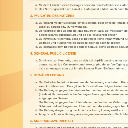
Mit dem Erstellen eines Beitrags erteilst du dem Betreiber ein ein
Das Nutzungsrecht nach Punkt 2, Unterpunkt a bleibt auch nach 
3. PFLICHTEN DES NUTZERS
Du erklärst mit der Erstellung eines Beitrags, dass er keine Inhalt
Bilder zu setzen bzw. zu verwenden.
Der Betreiber des Boards übt das Hausrecht aus. Bei Verstößen g
dieses Boards ausschließen und dir ein Hausverbot erteilen.
Du nimmst zur Kenntnis, dass der Betreiber keine Verantwortung für 
Beiträge und Funktionen jederzeit zu löschen oder zu sperren.
Du gestattest dem Betreiber darüber hinaus, deine Beiträge abzuä
4. GENERAL PUBLIC LICENSE
Du nimmst zur Kenntnis, dass es sich bei phpBB um eine unter der 
deutschsprachige Community unter www.phpbb.de zur Verfügung gest
nicht untersagen oder auf Inhalte fremder Foren Einfluss nehmen.
5. GEWÄHRLEISTUNG
Der Betreiber haftet mit Ausnahme der Verletzung von Leben, Körper
zurückzuführen sind. Dies gilt auch für mittelbare Folgeschäden 
Die Haftung ist gegenüber Verbrauchern außer bei vorsätzlichem o
(Kardinalpflichten) auf die bei Vertragsschluss typischerweise vo
entgangenen Gewinn.
Die Haftung ist gegenüber Unternehmern außer bei der Verletzung 
Schäden und im Übrigen der Höhe nach auf die vertragstypischen 
Die Haftungsbegrenzung der Absätze a bis c gilt sinngemäß auch zu
Ansprüche für eine Haftung aus zwingendem nationalem Recht blei
6. ÄNDERUNGSVORBEHALT
Der Betreiber ist berechtigt, die Nutzungsbedingungen und die Dat