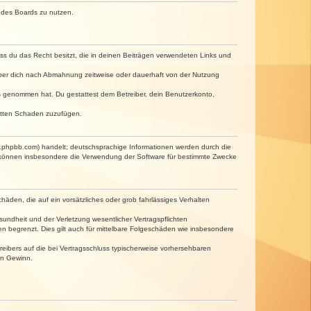
n des Boards zu nutzen.
dass du das Recht besitzt, die in deinen Beiträgen verwendeten Links und
iber dich nach Abmahnung zeitweise oder dauerhaft von der Nutzung
tnis genommen hat. Du gestattest dem Betreiber, dein Benutzerkonto,
ritten Schaden zuzufügen.
w.phpbb.com) handelt; deutschsprachige Informationen werden durch die
e können insbesondere die Verwendung der Software für bestimmte Zwecke
häden, die auf ein vorsätzliches oder grob fahrlässiges Verhalten
undheit und der Verletzung wesentlicher Vertragspflichten
n begrenzt. Dies gilt auch für mittelbare Folgeschäden wie insbesondere
eibers auf die bei Vertragsschluss typischerweise vorhersehbaren
en Gewinn.