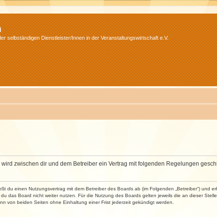
m
r selbständigen Dienstleister/Innen in der Veranstaltungswirtschaft e.V.
m“) wird zwischen dir und dem Betreiber ein Vertrag mit folgenden Regelungen gesch
ließt du einen Nutzungsvertrag mit dem Betreiber des Boards ab (im Folgenden „Betreiber“) und 
du das Board nicht weiter nutzen. Für die Nutzung des Boards gelten jeweils die an dieser Stell
n von beiden Seiten ohne Einhaltung einer Frist jederzeit gekündigt werden.