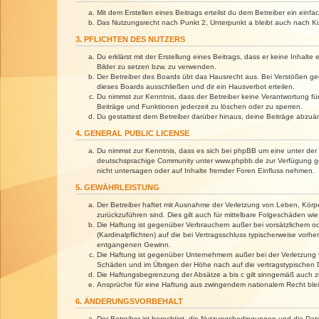
Mit dem Erstellen eines Beitrags erteilst du dem Betreiber ein ein
Das Nutzungsrecht nach Punkt 2, Unterpunkt a bleibt auch nach 
3. PFLICHTEN DES NUTZERS
Du erklärst mit der Erstellung eines Beitrags, dass er keine Inhalt
Bilder zu setzen bzw. zu verwenden.
Der Betreiber des Boards übt das Hausrecht aus. Bei Verstößen g
dieses Boards ausschließen und dir ein Hausverbot erteilen.
Du nimmst zur Kenntnis, dass der Betreiber keine Verantwortung für 
Beiträge und Funktionen jederzeit zu löschen oder zu sperren.
Du gestattest dem Betreiber darüber hinaus, deine Beiträge abzuä
4. GENERAL PUBLIC LICENSE
Du nimmst zur Kenntnis, dass es sich bei phpBB um eine unter der 
deutschsprachige Community unter www.phpbb.de zur Verfügung gest
nicht untersagen oder auf Inhalte fremder Foren Einfluss nehmen.
5. GEWÄHRLEISTUNG
Der Betreiber haftet mit Ausnahme der Verletzung von Leben, Körper
zurückzuführen sind. Dies gilt auch für mittelbare Folgeschäden 
Die Haftung ist gegenüber Verbrauchern außer bei vorsätzlichem o
(Kardinalpflichten) auf die bei Vertragsschluss typischerweise vo
entgangenen Gewinn.
Die Haftung ist gegenüber Unternehmern außer bei der Verletzung 
Schäden und im Übrigen der Höhe nach auf die vertragstypischen 
Die Haftungsbegrenzung der Absätze a bis c gilt sinngemäß auch zu
Ansprüche für eine Haftung aus zwingendem nationalem Recht blei
6. ÄNDERUNGSVORBEHALT
Der Betreiber ist berechtigt, die Nutzungsbedingungen und die Dat