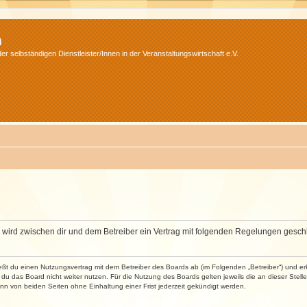
m
r selbständigen Dienstleister/Innen in der Veranstaltungswirtschaft e.V.
m“) wird zwischen dir und dem Betreiber ein Vertrag mit folgenden Regelungen gesch
ließt du einen Nutzungsvertrag mit dem Betreiber des Boards ab (im Folgenden „Betreiber“) und 
du das Board nicht weiter nutzen. Für die Nutzung des Boards gelten jeweils die an dieser Stell
n von beiden Seiten ohne Einhaltung einer Frist jederzeit gekündigt werden.