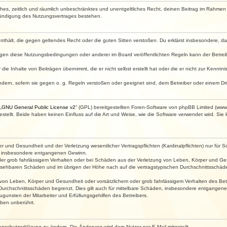
faches, zeitlich und räumlich unbeschränktes und unentgeltliches Recht, deinen Beitrag im Rahme
Kündigung des Nutzungsvertrages bestehen.
e enthält, die gegen geltendes Recht oder die guten Sitten verstoßen. Du erklärst insbesondere, 
egen diese Nutzungsbedingungen oder anderer im Board veröffentlichten Regeln kann der Betre
die Inhalte von Beiträgen übernimmt, die er nicht selbst erstellt hat oder die er nicht zur Kenn
ndern, sofern sie gegen o. g. Regeln verstoßen oder geeignet sind, dem Betreiber oder einem D
„
GNU General Public License v2
“ (GPL) bereitgestellten Foren-Software von phpBB Limited (ww
ellt. Beide haben keinen Einfluss auf die Art und Weise, wie die Software verwendet wird. Si
 und Gesundheit und der Verletzung wesentlicher Vertragspflichten (Kardinalpflichten) nur für Sc
wie insbesondere entgangenen Gewinn.
der grob fahrlässigem Verhalten oder bei Schäden aus der Verletzung von Leben, Körper und Ges
rhersehbaren Schäden und im übrigen der Höhe nach auf die vertragstypischen Durchschnittsschäde
von Leben, Körper und Gesundheit oder vorsätzlichem oder grob fahrlässigem Verhalten des Betr
Durchschnittsschäden begrenzt. Dies gilt auch für mittelbare Schäden, insbesondere entgangen
gunsten der Mitarbeiter und Erfüllungsgehilfen des Betreibers.
ben unberührt.
enschutzerklärung zu ändern. Die Änderung wird dem Nutzer per E-Mail mitgeteilt.