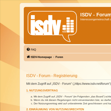
ISDV - Foru
Interessengemeinschaft de
FAQ
ISDV-Homepage
Foren
ISDV - Forum - Registrierung
Mit dem Zugriff auf „ISDV - Forum“ („https://www.isdv.net/foru
1. NUTZUNGSVERTRAG
Mit dem Zugriff auf „ISDV - Forum“ (im Folgenden „das Board“) sch
Wenn du mit diesen Regelungen nicht einverstanden bist, so darfst 
Der Nutzungsvertrag wird auf unbestimmte Zeit geschlossen und kan
2. EINRÄUMUNG VON NUTZUNGSRECHTEN