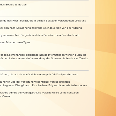
n des Boards zu nutzen.
dass du das Recht besitzt, die in deinen Beiträgen verwendeten Links und
iber dich nach Abmahnung zeitweise oder dauerhaft von der Nutzung
tnis genommen hat. Du gestattest dem Betreiber, dein Benutzerkonto,
ritten Schaden zuzufügen.
w.phpbb.com) handelt; deutschsprachige Informationen werden durch die
e können insbesondere die Verwendung der Software für bestimmte Zwecke
häden, die auf ein vorsätzliches oder grob fahrlässiges Verhalten
undheit und der Verletzung wesentlicher Vertragspflichten
n begrenzt. Dies gilt auch für mittelbare Folgeschäden wie insbesondere
eibers auf die bei Vertragsschluss typischerweise vorhersehbaren
en Gewinn.