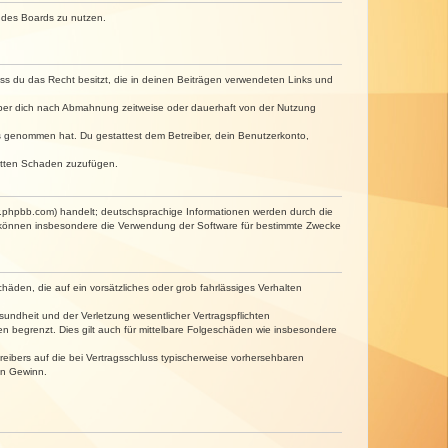
n des Boards zu nutzen.
dass du das Recht besitzt, die in deinen Beiträgen verwendeten Links und
iber dich nach Abmahnung zeitweise oder dauerhaft von der Nutzung
tnis genommen hat. Du gestattest dem Betreiber, dein Benutzerkonto,
ritten Schaden zuzufügen.
w.phpbb.com) handelt; deutschsprachige Informationen werden durch die
e können insbesondere die Verwendung der Software für bestimmte Zwecke
häden, die auf ein vorsätzliches oder grob fahrlässiges Verhalten
undheit und der Verletzung wesentlicher Vertragspflichten
n begrenzt. Dies gilt auch für mittelbare Folgeschäden wie insbesondere
eibers auf die bei Vertragsschluss typischerweise vorhersehbaren
en Gewinn.