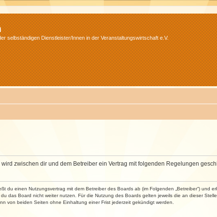
m
r selbständigen Dienstleister/Innen in der Veranstaltungswirtschaft e.V.
m“) wird zwischen dir und dem Betreiber ein Vertrag mit folgenden Regelungen gesch
ließt du einen Nutzungsvertrag mit dem Betreiber des Boards ab (im Folgenden „Betreiber“) und 
du das Board nicht weiter nutzen. Für die Nutzung des Boards gelten jeweils die an dieser Stell
n von beiden Seiten ohne Einhaltung einer Frist jederzeit gekündigt werden.