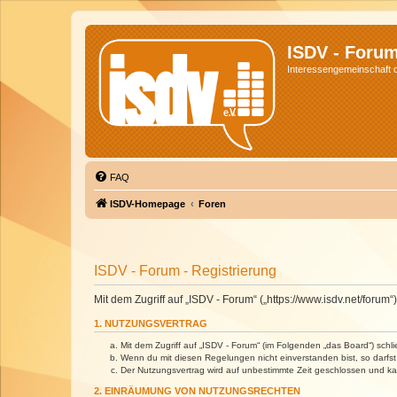
ISDV - Foru
Interessengemeinschaft de
FAQ
ISDV-Homepage
Foren
ISDV - Forum - Registrierung
Mit dem Zugriff auf „ISDV - Forum“ („https://www.isdv.net/foru
1. NUTZUNGSVERTRAG
Mit dem Zugriff auf „ISDV - Forum“ (im Folgenden „das Board“) sch
Wenn du mit diesen Regelungen nicht einverstanden bist, so darfst 
Der Nutzungsvertrag wird auf unbestimmte Zeit geschlossen und kan
2. EINRÄUMUNG VON NUTZUNGSRECHTEN