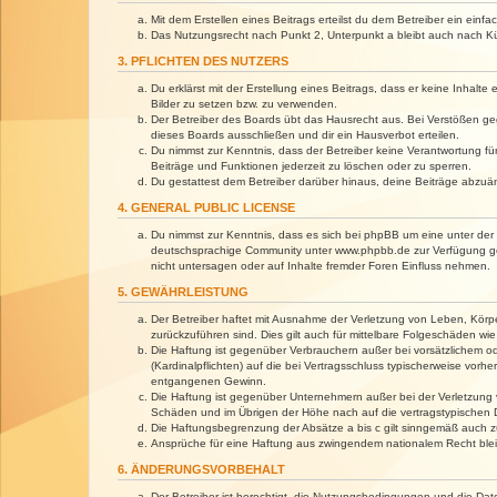
Mit dem Erstellen eines Beitrags erteilst du dem Betreiber ein ein
Das Nutzungsrecht nach Punkt 2, Unterpunkt a bleibt auch nach 
3. PFLICHTEN DES NUTZERS
Du erklärst mit der Erstellung eines Beitrags, dass er keine Inhalt
Bilder zu setzen bzw. zu verwenden.
Der Betreiber des Boards übt das Hausrecht aus. Bei Verstößen g
dieses Boards ausschließen und dir ein Hausverbot erteilen.
Du nimmst zur Kenntnis, dass der Betreiber keine Verantwortung für 
Beiträge und Funktionen jederzeit zu löschen oder zu sperren.
Du gestattest dem Betreiber darüber hinaus, deine Beiträge abzuä
4. GENERAL PUBLIC LICENSE
Du nimmst zur Kenntnis, dass es sich bei phpBB um eine unter der 
deutschsprachige Community unter www.phpbb.de zur Verfügung gest
nicht untersagen oder auf Inhalte fremder Foren Einfluss nehmen.
5. GEWÄHRLEISTUNG
Der Betreiber haftet mit Ausnahme der Verletzung von Leben, Körper
zurückzuführen sind. Dies gilt auch für mittelbare Folgeschäden 
Die Haftung ist gegenüber Verbrauchern außer bei vorsätzlichem o
(Kardinalpflichten) auf die bei Vertragsschluss typischerweise vo
entgangenen Gewinn.
Die Haftung ist gegenüber Unternehmern außer bei der Verletzung 
Schäden und im Übrigen der Höhe nach auf die vertragstypischen 
Die Haftungsbegrenzung der Absätze a bis c gilt sinngemäß auch zu
Ansprüche für eine Haftung aus zwingendem nationalem Recht blei
6. ÄNDERUNGSVORBEHALT
Der Betreiber ist berechtigt, die Nutzungsbedingungen und die Dat