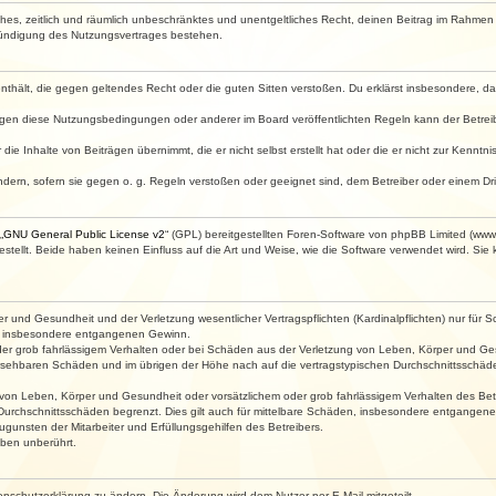
faches, zeitlich und räumlich unbeschränktes und unentgeltliches Recht, deinen Beitrag im Rahme
Kündigung des Nutzungsvertrages bestehen.
e enthält, die gegen geltendes Recht oder die guten Sitten verstoßen. Du erklärst insbesondere, 
egen diese Nutzungsbedingungen oder anderer im Board veröffentlichten Regeln kann der Betre
die Inhalte von Beiträgen übernimmt, die er nicht selbst erstellt hat oder die er nicht zur Kenn
ndern, sofern sie gegen o. g. Regeln verstoßen oder geeignet sind, dem Betreiber oder einem D
„
GNU General Public License v2
“ (GPL) bereitgestellten Foren-Software von phpBB Limited (ww
ellt. Beide haben keinen Einfluss auf die Art und Weise, wie die Software verwendet wird. Si
 und Gesundheit und der Verletzung wesentlicher Vertragspflichten (Kardinalpflichten) nur für Sc
wie insbesondere entgangenen Gewinn.
der grob fahrlässigem Verhalten oder bei Schäden aus der Verletzung von Leben, Körper und Ges
rhersehbaren Schäden und im übrigen der Höhe nach auf die vertragstypischen Durchschnittsschäde
von Leben, Körper und Gesundheit oder vorsätzlichem oder grob fahrlässigem Verhalten des Betr
Durchschnittsschäden begrenzt. Dies gilt auch für mittelbare Schäden, insbesondere entgangen
gunsten der Mitarbeiter und Erfüllungsgehilfen des Betreibers.
ben unberührt.
enschutzerklärung zu ändern. Die Änderung wird dem Nutzer per E-Mail mitgeteilt.