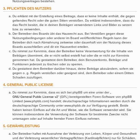
Nutzungsvertrages bestehen.
3. PFLICHTEN DES NUTZERS
Du erklärst mit der Erstellung eines Beitrags, dass er keine Inhalte enthält, die gegen
geltendes Recht oder die guten Sitten verstoßen. Du erklärst insbesondere, dass du
das Recht besitzt, die in deinen Beiträgen verwendeten Links und Bilder zu setzen
bzw. zu verwenden.
Der Betreiber des Boards übt das Hausrecht aus. Bei Verstößen gegen diese
Nutzungsbedingungen oder anderer im Board veröffentlichten Regeln kann der
Betreiber dich nach Abmahnung zeitweise oder dauerhaft von der Nutzung dieses
Boards ausschließen und dir ein Hausverbot erteilen.
Du nimmst zur Kenntnis, dass der Betreiber keine Verantwortung für die Inhalte von
Beiträgen übernimmt, die er nicht selbst erstellt hat oder die er nicht zur Kenntnis
genommen hat. Du gestattest dem Betreiber, dein Benutzerkonto, Beiträge und
Funktionen jederzeit zu löschen oder zu sperren.
Du gestattest dem Betreiber darüber hinaus, deine Beiträge abzuändern, sofern sie
gegen o. g. Regeln verstoßen oder geeignet sind, dem Betreiber oder einem Dritten
Schaden zuzufügen.
4. GENERAL PUBLIC LICENSE
Du nimmst zur Kenntnis, dass es sich bei phpBB um eine unter der „
GNU General Public License v2
“ (GPL) bereitgestellten Foren-Software von phpBB
Limited (www.phpbb.com) handelt; deutschsprachige Informationen werden durch die
deutschsprachige Community unter www.phpbb.de zur Verfügung gestellt. Beide
haben keinen Einfluss auf die Art und Weise, wie die Software verwendet wird. Sie
können insbesondere die Verwendung der Software für bestimmte Zwecke nicht
untersagen oder auf Inhalte fremder Foren Einfluss nehmen.
5. GEWÄHRLEISTUNG
Der Betreiber haftet mit Ausnahme der Verletzung von Leben, Körper und Gesundheit
und der Verletzung wesentlicher Vertragspflichten (Kardinalpflichten) nur für Schäden,