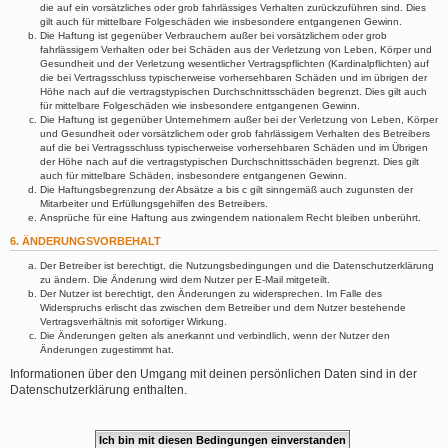
die auf ein vorsätzliches oder grob fahrlässiges Verhalten zurückzuführen sind. Dies
gilt auch für mittelbare Folgeschäden wie insbesondere entgangenen Gewinn.
Die Haftung ist gegenüber Verbrauchern außer bei vorsätzlichem oder grob
fahrlässigem Verhalten oder bei Schäden aus der Verletzung von Leben, Körper und
Gesundheit und der Verletzung wesentlicher Vertragspflichten (Kardinalpflichten) auf
die bei Vertragsschluss typischerweise vorhersehbaren Schäden und im übrigen der
Höhe nach auf die vertragstypischen Durchschnittsschäden begrenzt. Dies gilt auch
für mittelbare Folgeschäden wie insbesondere entgangenen Gewinn.
Die Haftung ist gegenüber Unternehmern außer bei der Verletzung von Leben, Körper
und Gesundheit oder vorsätzlichem oder grob fahrlässigem Verhalten des Betreibers
auf die bei Vertragsschluss typischerweise vorhersehbaren Schäden und im Übrigen
der Höhe nach auf die vertragstypischen Durchschnittsschäden begrenzt. Dies gilt
auch für mittelbare Schäden, insbesondere entgangenen Gewinn.
Die Haftungsbegrenzung der Absätze a bis c gilt sinngemäß auch zugunsten der
Mitarbeiter und Erfüllungsgehilfen des Betreibers.
Ansprüche für eine Haftung aus zwingendem nationalem Recht bleiben unberührt.
6. ÄNDERUNGSVORBEHALT
Der Betreiber ist berechtigt, die Nutzungsbedingungen und die Datenschutzerklärung
zu ändern. Die Änderung wird dem Nutzer per E-Mail mitgeteilt.
Der Nutzer ist berechtigt, den Änderungen zu widersprechen. Im Falle des
Widerspruchs erlischt das zwischen dem Betreiber und dem Nutzer bestehende
Vertragsverhältnis mit sofortiger Wirkung.
Die Änderungen gelten als anerkannt und verbindlich, wenn der Nutzer den
Änderungen zugestimmt hat.
Informationen über den Umgang mit deinen persönlichen Daten sind in der
Datenschutzerklärung enthalten.