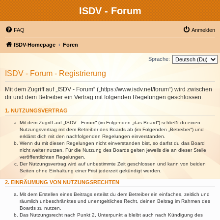
ISDV - Forum
FAQ
Anmelden
ISDV-Homepage
Foren
Sprache:
ISDV - Forum - Registrierung
Mit dem Zugriff auf „ISDV - Forum“ („https://www.isdv.net/forum“) wird zwischen
dir und dem Betreiber ein Vertrag mit folgenden Regelungen geschlossen:
1. NUTZUNGSVERTRAG
Mit dem Zugriff auf „ISDV - Forum“ (im Folgenden „das Board“) schließt du einen
Nutzungsvertrag mit dem Betreiber des Boards ab (im Folgenden „Betreiber“) und
erklärst dich mit den nachfolgenden Regelungen einverstanden.
Wenn du mit diesen Regelungen nicht einverstanden bist, so darfst du das Board
nicht weiter nutzen. Für die Nutzung des Boards gelten jeweils die an dieser Stelle
veröffentlichten Regelungen.
Der Nutzungsvertrag wird auf unbestimmte Zeit geschlossen und kann von beiden
Seiten ohne Einhaltung einer Frist jederzeit gekündigt werden.
2. EINRÄUMUNG VON NUTZUNGSRECHTEN
Mit dem Erstellen eines Beitrags erteilst du dem Betreiber ein einfaches, zeitlich und
räumlich unbeschränktes und unentgeltliches Recht, deinen Beitrag im Rahmen des
Boards zu nutzen.
Das Nutzungsrecht nach Punkt 2, Unterpunkt a bleibt auch nach Kündigung des