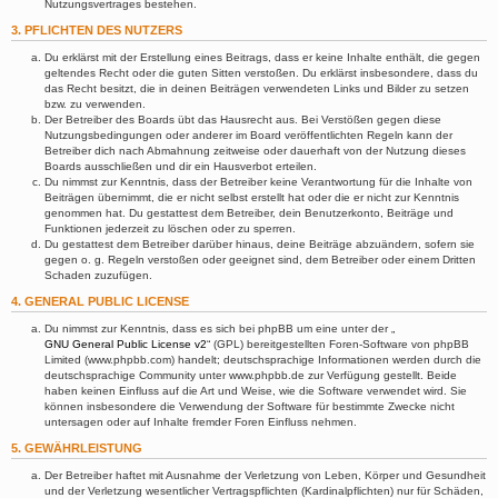
Nutzungsvertrages bestehen.
3. PFLICHTEN DES NUTZERS
Du erklärst mit der Erstellung eines Beitrags, dass er keine Inhalte enthält, die gegen
geltendes Recht oder die guten Sitten verstoßen. Du erklärst insbesondere, dass du
das Recht besitzt, die in deinen Beiträgen verwendeten Links und Bilder zu setzen
bzw. zu verwenden.
Der Betreiber des Boards übt das Hausrecht aus. Bei Verstößen gegen diese
Nutzungsbedingungen oder anderer im Board veröffentlichten Regeln kann der
Betreiber dich nach Abmahnung zeitweise oder dauerhaft von der Nutzung dieses
Boards ausschließen und dir ein Hausverbot erteilen.
Du nimmst zur Kenntnis, dass der Betreiber keine Verantwortung für die Inhalte von
Beiträgen übernimmt, die er nicht selbst erstellt hat oder die er nicht zur Kenntnis
genommen hat. Du gestattest dem Betreiber, dein Benutzerkonto, Beiträge und
Funktionen jederzeit zu löschen oder zu sperren.
Du gestattest dem Betreiber darüber hinaus, deine Beiträge abzuändern, sofern sie
gegen o. g. Regeln verstoßen oder geeignet sind, dem Betreiber oder einem Dritten
Schaden zuzufügen.
4. GENERAL PUBLIC LICENSE
Du nimmst zur Kenntnis, dass es sich bei phpBB um eine unter der „
GNU General Public License v2
“ (GPL) bereitgestellten Foren-Software von phpBB
Limited (www.phpbb.com) handelt; deutschsprachige Informationen werden durch die
deutschsprachige Community unter www.phpbb.de zur Verfügung gestellt. Beide
haben keinen Einfluss auf die Art und Weise, wie die Software verwendet wird. Sie
können insbesondere die Verwendung der Software für bestimmte Zwecke nicht
untersagen oder auf Inhalte fremder Foren Einfluss nehmen.
5. GEWÄHRLEISTUNG
Der Betreiber haftet mit Ausnahme der Verletzung von Leben, Körper und Gesundheit
und der Verletzung wesentlicher Vertragspflichten (Kardinalpflichten) nur für Schäden,