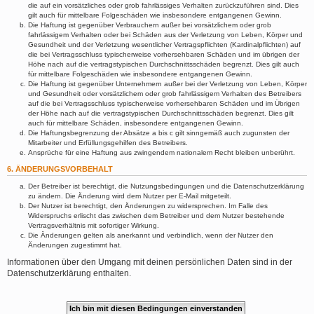
die auf ein vorsätzliches oder grob fahrlässiges Verhalten zurückzuführen sind. Dies
gilt auch für mittelbare Folgeschäden wie insbesondere entgangenen Gewinn.
Die Haftung ist gegenüber Verbrauchern außer bei vorsätzlichem oder grob
fahrlässigem Verhalten oder bei Schäden aus der Verletzung von Leben, Körper und
Gesundheit und der Verletzung wesentlicher Vertragspflichten (Kardinalpflichten) auf
die bei Vertragsschluss typischerweise vorhersehbaren Schäden und im übrigen der
Höhe nach auf die vertragstypischen Durchschnittsschäden begrenzt. Dies gilt auch
für mittelbare Folgeschäden wie insbesondere entgangenen Gewinn.
Die Haftung ist gegenüber Unternehmern außer bei der Verletzung von Leben, Körper
und Gesundheit oder vorsätzlichem oder grob fahrlässigem Verhalten des Betreibers
auf die bei Vertragsschluss typischerweise vorhersehbaren Schäden und im Übrigen
der Höhe nach auf die vertragstypischen Durchschnittsschäden begrenzt. Dies gilt
auch für mittelbare Schäden, insbesondere entgangenen Gewinn.
Die Haftungsbegrenzung der Absätze a bis c gilt sinngemäß auch zugunsten der
Mitarbeiter und Erfüllungsgehilfen des Betreibers.
Ansprüche für eine Haftung aus zwingendem nationalem Recht bleiben unberührt.
6. ÄNDERUNGSVORBEHALT
Der Betreiber ist berechtigt, die Nutzungsbedingungen und die Datenschutzerklärung
zu ändern. Die Änderung wird dem Nutzer per E-Mail mitgeteilt.
Der Nutzer ist berechtigt, den Änderungen zu widersprechen. Im Falle des
Widerspruchs erlischt das zwischen dem Betreiber und dem Nutzer bestehende
Vertragsverhältnis mit sofortiger Wirkung.
Die Änderungen gelten als anerkannt und verbindlich, wenn der Nutzer den
Änderungen zugestimmt hat.
Informationen über den Umgang mit deinen persönlichen Daten sind in der
Datenschutzerklärung enthalten.