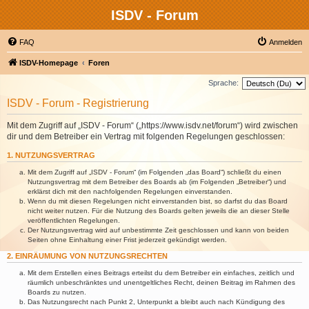
ISDV - Forum
FAQ
Anmelden
ISDV-Homepage
Foren
Sprache:
ISDV - Forum - Registrierung
Mit dem Zugriff auf „ISDV - Forum“ („https://www.isdv.net/forum“) wird zwischen
dir und dem Betreiber ein Vertrag mit folgenden Regelungen geschlossen:
1. NUTZUNGSVERTRAG
Mit dem Zugriff auf „ISDV - Forum“ (im Folgenden „das Board“) schließt du einen
Nutzungsvertrag mit dem Betreiber des Boards ab (im Folgenden „Betreiber“) und
erklärst dich mit den nachfolgenden Regelungen einverstanden.
Wenn du mit diesen Regelungen nicht einverstanden bist, so darfst du das Board
nicht weiter nutzen. Für die Nutzung des Boards gelten jeweils die an dieser Stelle
veröffentlichten Regelungen.
Der Nutzungsvertrag wird auf unbestimmte Zeit geschlossen und kann von beiden
Seiten ohne Einhaltung einer Frist jederzeit gekündigt werden.
2. EINRÄUMUNG VON NUTZUNGSRECHTEN
Mit dem Erstellen eines Beitrags erteilst du dem Betreiber ein einfaches, zeitlich und
räumlich unbeschränktes und unentgeltliches Recht, deinen Beitrag im Rahmen des
Boards zu nutzen.
Das Nutzungsrecht nach Punkt 2, Unterpunkt a bleibt auch nach Kündigung des