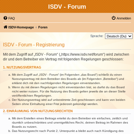
ISDV - Forum
FAQ
Anmelden
ISDV-Homepage
Foren
Sprache:
ISDV - Forum - Registrierung
Mit dem Zugriff auf „ISDV - Forum“ („https://www.isdv.net/forum“) wird zwischen
dir und dem Betreiber ein Vertrag mit folgenden Regelungen geschlossen:
1. NUTZUNGSVERTRAG
Mit dem Zugriff auf „ISDV - Forum“ (im Folgenden „das Board“) schließt du einen
Nutzungsvertrag mit dem Betreiber des Boards ab (im Folgenden „Betreiber“) und
erklärst dich mit den nachfolgenden Regelungen einverstanden.
Wenn du mit diesen Regelungen nicht einverstanden bist, so darfst du das Board
nicht weiter nutzen. Für die Nutzung des Boards gelten jeweils die an dieser Stelle
veröffentlichten Regelungen.
Der Nutzungsvertrag wird auf unbestimmte Zeit geschlossen und kann von beiden
Seiten ohne Einhaltung einer Frist jederzeit gekündigt werden.
2. EINRÄUMUNG VON NUTZUNGSRECHTEN
Mit dem Erstellen eines Beitrags erteilst du dem Betreiber ein einfaches, zeitlich und
räumlich unbeschränktes und unentgeltliches Recht, deinen Beitrag im Rahmen des
Boards zu nutzen.
Das Nutzungsrecht nach Punkt 2, Unterpunkt a bleibt auch nach Kündigung des