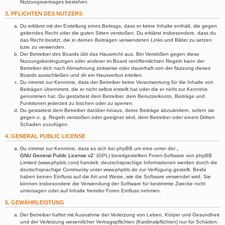
Nutzungsvertrages bestehen.
3. PFLICHTEN DES NUTZERS
Du erklärst mit der Erstellung eines Beitrags, dass er keine Inhalte enthält, die gegen
geltendes Recht oder die guten Sitten verstoßen. Du erklärst insbesondere, dass du
das Recht besitzt, die in deinen Beiträgen verwendeten Links und Bilder zu setzen
bzw. zu verwenden.
Der Betreiber des Boards übt das Hausrecht aus. Bei Verstößen gegen diese
Nutzungsbedingungen oder anderer im Board veröffentlichten Regeln kann der
Betreiber dich nach Abmahnung zeitweise oder dauerhaft von der Nutzung dieses
Boards ausschließen und dir ein Hausverbot erteilen.
Du nimmst zur Kenntnis, dass der Betreiber keine Verantwortung für die Inhalte von
Beiträgen übernimmt, die er nicht selbst erstellt hat oder die er nicht zur Kenntnis
genommen hat. Du gestattest dem Betreiber, dein Benutzerkonto, Beiträge und
Funktionen jederzeit zu löschen oder zu sperren.
Du gestattest dem Betreiber darüber hinaus, deine Beiträge abzuändern, sofern sie
gegen o. g. Regeln verstoßen oder geeignet sind, dem Betreiber oder einem Dritten
Schaden zuzufügen.
4. GENERAL PUBLIC LICENSE
Du nimmst zur Kenntnis, dass es sich bei phpBB um eine unter der „
GNU General Public License v2
“ (GPL) bereitgestellten Foren-Software von phpBB
Limited (www.phpbb.com) handelt; deutschsprachige Informationen werden durch die
deutschsprachige Community unter www.phpbb.de zur Verfügung gestellt. Beide
haben keinen Einfluss auf die Art und Weise, wie die Software verwendet wird. Sie
können insbesondere die Verwendung der Software für bestimmte Zwecke nicht
untersagen oder auf Inhalte fremder Foren Einfluss nehmen.
5. GEWÄHRLEISTUNG
Der Betreiber haftet mit Ausnahme der Verletzung von Leben, Körper und Gesundheit
und der Verletzung wesentlicher Vertragspflichten (Kardinalpflichten) nur für Schäden,