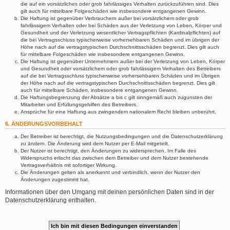
die auf ein vorsätzliches oder grob fahrlässiges Verhalten zurückzuführen sind. Dies
gilt auch für mittelbare Folgeschäden wie insbesondere entgangenen Gewinn.
Die Haftung ist gegenüber Verbrauchern außer bei vorsätzlichem oder grob
fahrlässigem Verhalten oder bei Schäden aus der Verletzung von Leben, Körper und
Gesundheit und der Verletzung wesentlicher Vertragspflichten (Kardinalpflichten) auf
die bei Vertragsschluss typischerweise vorhersehbaren Schäden und im übrigen der
Höhe nach auf die vertragstypischen Durchschnittsschäden begrenzt. Dies gilt auch
für mittelbare Folgeschäden wie insbesondere entgangenen Gewinn.
Die Haftung ist gegenüber Unternehmern außer bei der Verletzung von Leben, Körper
und Gesundheit oder vorsätzlichem oder grob fahrlässigem Verhalten des Betreibers
auf die bei Vertragsschluss typischerweise vorhersehbaren Schäden und im Übrigen
der Höhe nach auf die vertragstypischen Durchschnittsschäden begrenzt. Dies gilt
auch für mittelbare Schäden, insbesondere entgangenen Gewinn.
Die Haftungsbegrenzung der Absätze a bis c gilt sinngemäß auch zugunsten der
Mitarbeiter und Erfüllungsgehilfen des Betreibers.
Ansprüche für eine Haftung aus zwingendem nationalem Recht bleiben unberührt.
6. ÄNDERUNGSVORBEHALT
Der Betreiber ist berechtigt, die Nutzungsbedingungen und die Datenschutzerklärung
zu ändern. Die Änderung wird dem Nutzer per E-Mail mitgeteilt.
Der Nutzer ist berechtigt, den Änderungen zu widersprechen. Im Falle des
Widerspruchs erlischt das zwischen dem Betreiber und dem Nutzer bestehende
Vertragsverhältnis mit sofortiger Wirkung.
Die Änderungen gelten als anerkannt und verbindlich, wenn der Nutzer den
Änderungen zugestimmt hat.
Informationen über den Umgang mit deinen persönlichen Daten sind in der
Datenschutzerklärung enthalten.