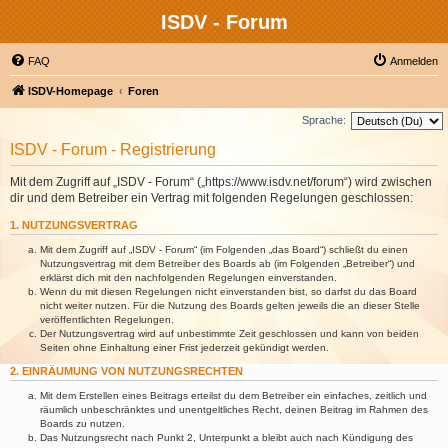
ISDV - Forum
FAQ
Anmelden
ISDV-Homepage
Foren
Sprache:
ISDV - Forum - Registrierung
Mit dem Zugriff auf „ISDV - Forum“ („https://www.isdv.net/forum“) wird zwischen
dir und dem Betreiber ein Vertrag mit folgenden Regelungen geschlossen:
1. NUTZUNGSVERTRAG
Mit dem Zugriff auf „ISDV - Forum“ (im Folgenden „das Board“) schließt du einen
Nutzungsvertrag mit dem Betreiber des Boards ab (im Folgenden „Betreiber“) und
erklärst dich mit den nachfolgenden Regelungen einverstanden.
Wenn du mit diesen Regelungen nicht einverstanden bist, so darfst du das Board
nicht weiter nutzen. Für die Nutzung des Boards gelten jeweils die an dieser Stelle
veröffentlichten Regelungen.
Der Nutzungsvertrag wird auf unbestimmte Zeit geschlossen und kann von beiden
Seiten ohne Einhaltung einer Frist jederzeit gekündigt werden.
2. EINRÄUMUNG VON NUTZUNGSRECHTEN
Mit dem Erstellen eines Beitrags erteilst du dem Betreiber ein einfaches, zeitlich und
räumlich unbeschränktes und unentgeltliches Recht, deinen Beitrag im Rahmen des
Boards zu nutzen.
Das Nutzungsrecht nach Punkt 2, Unterpunkt a bleibt auch nach Kündigung des