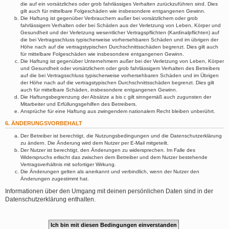
die auf ein vorsätzliches oder grob fahrlässiges Verhalten zurückzuführen sind. Dies
gilt auch für mittelbare Folgeschäden wie insbesondere entgangenen Gewinn.
Die Haftung ist gegenüber Verbrauchern außer bei vorsätzlichem oder grob
fahrlässigem Verhalten oder bei Schäden aus der Verletzung von Leben, Körper und
Gesundheit und der Verletzung wesentlicher Vertragspflichten (Kardinalpflichten) auf
die bei Vertragsschluss typischerweise vorhersehbaren Schäden und im übrigen der
Höhe nach auf die vertragstypischen Durchschnittsschäden begrenzt. Dies gilt auch
für mittelbare Folgeschäden wie insbesondere entgangenen Gewinn.
Die Haftung ist gegenüber Unternehmern außer bei der Verletzung von Leben, Körper
und Gesundheit oder vorsätzlichem oder grob fahrlässigem Verhalten des Betreibers
auf die bei Vertragsschluss typischerweise vorhersehbaren Schäden und im Übrigen
der Höhe nach auf die vertragstypischen Durchschnittsschäden begrenzt. Dies gilt
auch für mittelbare Schäden, insbesondere entgangenen Gewinn.
Die Haftungsbegrenzung der Absätze a bis c gilt sinngemäß auch zugunsten der
Mitarbeiter und Erfüllungsgehilfen des Betreibers.
Ansprüche für eine Haftung aus zwingendem nationalem Recht bleiben unberührt.
6. ÄNDERUNGSVORBEHALT
Der Betreiber ist berechtigt, die Nutzungsbedingungen und die Datenschutzerklärung
zu ändern. Die Änderung wird dem Nutzer per E-Mail mitgeteilt.
Der Nutzer ist berechtigt, den Änderungen zu widersprechen. Im Falle des
Widerspruchs erlischt das zwischen dem Betreiber und dem Nutzer bestehende
Vertragsverhältnis mit sofortiger Wirkung.
Die Änderungen gelten als anerkannt und verbindlich, wenn der Nutzer den
Änderungen zugestimmt hat.
Informationen über den Umgang mit deinen persönlichen Daten sind in der
Datenschutzerklärung enthalten.