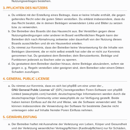
Nutzungsvertrages bestehen.
3. PFLICHTEN DES NUTZERS
Du erklärst mit der Erstellung eines Beitrags, dass er keine Inhalte enthält, die gegen
geltendes Recht oder die guten Sitten verstoßen. Du erklärst insbesondere, dass du
das Recht besitzt, die in deinen Beiträgen verwendeten Links und Bilder zu setzen
bzw. zu verwenden.
Der Betreiber des Boards übt das Hausrecht aus. Bei Verstößen gegen diese
Nutzungsbedingungen oder anderer im Board veröffentlichten Regeln kann der
Betreiber dich nach Abmahnung zeitweise oder dauerhaft von der Nutzung dieses
Boards ausschließen und dir ein Hausverbot erteilen.
Du nimmst zur Kenntnis, dass der Betreiber keine Verantwortung für die Inhalte von
Beiträgen übernimmt, die er nicht selbst erstellt hat oder die er nicht zur Kenntnis
genommen hat. Du gestattest dem Betreiber, dein Benutzerkonto, Beiträge und
Funktionen jederzeit zu löschen oder zu sperren.
Du gestattest dem Betreiber darüber hinaus, deine Beiträge abzuändern, sofern sie
gegen o. g. Regeln verstoßen oder geeignet sind, dem Betreiber oder einem Dritten
Schaden zuzufügen.
4. GENERAL PUBLIC LICENSE
Du nimmst zur Kenntnis, dass es sich bei phpBB um eine unter der „
GNU General Public License v2
“ (GPL) bereitgestellten Foren-Software von phpBB
Limited (www.phpbb.com) handelt; deutschsprachige Informationen werden durch die
deutschsprachige Community unter www.phpbb.de zur Verfügung gestellt. Beide
haben keinen Einfluss auf die Art und Weise, wie die Software verwendet wird. Sie
können insbesondere die Verwendung der Software für bestimmte Zwecke nicht
untersagen oder auf Inhalte fremder Foren Einfluss nehmen.
5. GEWÄHRLEISTUNG
Der Betreiber haftet mit Ausnahme der Verletzung von Leben, Körper und Gesundheit
und der Verletzung wesentlicher Vertragspflichten (Kardinalpflichten) nur für Schäden,