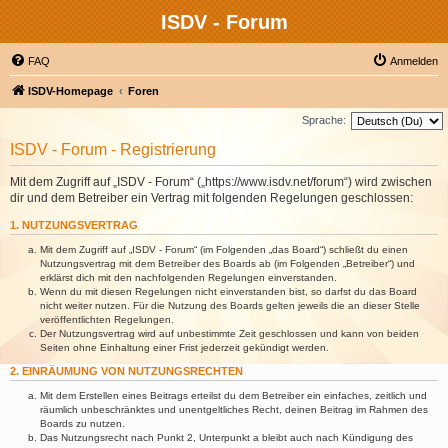
ISDV - Forum
FAQ
Anmelden
ISDV-Homepage
Foren
Sprache:
ISDV - Forum - Registrierung
Mit dem Zugriff auf „ISDV - Forum“ („https://www.isdv.net/forum“) wird zwischen
dir und dem Betreiber ein Vertrag mit folgenden Regelungen geschlossen:
1. NUTZUNGSVERTRAG
Mit dem Zugriff auf „ISDV - Forum“ (im Folgenden „das Board“) schließt du einen
Nutzungsvertrag mit dem Betreiber des Boards ab (im Folgenden „Betreiber“) und
erklärst dich mit den nachfolgenden Regelungen einverstanden.
Wenn du mit diesen Regelungen nicht einverstanden bist, so darfst du das Board
nicht weiter nutzen. Für die Nutzung des Boards gelten jeweils die an dieser Stelle
veröffentlichten Regelungen.
Der Nutzungsvertrag wird auf unbestimmte Zeit geschlossen und kann von beiden
Seiten ohne Einhaltung einer Frist jederzeit gekündigt werden.
2. EINRÄUMUNG VON NUTZUNGSRECHTEN
Mit dem Erstellen eines Beitrags erteilst du dem Betreiber ein einfaches, zeitlich und
räumlich unbeschränktes und unentgeltliches Recht, deinen Beitrag im Rahmen des
Boards zu nutzen.
Das Nutzungsrecht nach Punkt 2, Unterpunkt a bleibt auch nach Kündigung des