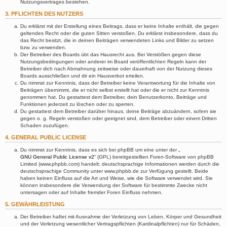
Nutzungsvertrages bestehen.
3. PFLICHTEN DES NUTZERS
Du erklärst mit der Erstellung eines Beitrags, dass er keine Inhalte enthält, die gegen
geltendes Recht oder die guten Sitten verstoßen. Du erklärst insbesondere, dass du
das Recht besitzt, die in deinen Beiträgen verwendeten Links und Bilder zu setzen
bzw. zu verwenden.
Der Betreiber des Boards übt das Hausrecht aus. Bei Verstößen gegen diese
Nutzungsbedingungen oder anderer im Board veröffentlichten Regeln kann der
Betreiber dich nach Abmahnung zeitweise oder dauerhaft von der Nutzung dieses
Boards ausschließen und dir ein Hausverbot erteilen.
Du nimmst zur Kenntnis, dass der Betreiber keine Verantwortung für die Inhalte von
Beiträgen übernimmt, die er nicht selbst erstellt hat oder die er nicht zur Kenntnis
genommen hat. Du gestattest dem Betreiber, dein Benutzerkonto, Beiträge und
Funktionen jederzeit zu löschen oder zu sperren.
Du gestattest dem Betreiber darüber hinaus, deine Beiträge abzuändern, sofern sie
gegen o. g. Regeln verstoßen oder geeignet sind, dem Betreiber oder einem Dritten
Schaden zuzufügen.
4. GENERAL PUBLIC LICENSE
Du nimmst zur Kenntnis, dass es sich bei phpBB um eine unter der „
GNU General Public License v2
“ (GPL) bereitgestellten Foren-Software von phpBB
Limited (www.phpbb.com) handelt; deutschsprachige Informationen werden durch die
deutschsprachige Community unter www.phpbb.de zur Verfügung gestellt. Beide
haben keinen Einfluss auf die Art und Weise, wie die Software verwendet wird. Sie
können insbesondere die Verwendung der Software für bestimmte Zwecke nicht
untersagen oder auf Inhalte fremder Foren Einfluss nehmen.
5. GEWÄHRLEISTUNG
Der Betreiber haftet mit Ausnahme der Verletzung von Leben, Körper und Gesundheit
und der Verletzung wesentlicher Vertragspflichten (Kardinalpflichten) nur für Schäden,