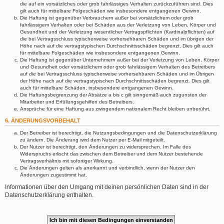
die auf ein vorsätzliches oder grob fahrlässiges Verhalten zurückzuführen sind. Dies
gilt auch für mittelbare Folgeschäden wie insbesondere entgangenen Gewinn.
Die Haftung ist gegenüber Verbrauchern außer bei vorsätzlichem oder grob
fahrlässigem Verhalten oder bei Schäden aus der Verletzung von Leben, Körper und
Gesundheit und der Verletzung wesentlicher Vertragspflichten (Kardinalpflichten) auf
die bei Vertragsschluss typischerweise vorhersehbaren Schäden und im übrigen der
Höhe nach auf die vertragstypischen Durchschnittsschäden begrenzt. Dies gilt auch
für mittelbare Folgeschäden wie insbesondere entgangenen Gewinn.
Die Haftung ist gegenüber Unternehmern außer bei der Verletzung von Leben, Körper
und Gesundheit oder vorsätzlichem oder grob fahrlässigem Verhalten des Betreibers
auf die bei Vertragsschluss typischerweise vorhersehbaren Schäden und im Übrigen
der Höhe nach auf die vertragstypischen Durchschnittsschäden begrenzt. Dies gilt
auch für mittelbare Schäden, insbesondere entgangenen Gewinn.
Die Haftungsbegrenzung der Absätze a bis c gilt sinngemäß auch zugunsten der
Mitarbeiter und Erfüllungsgehilfen des Betreibers.
Ansprüche für eine Haftung aus zwingendem nationalem Recht bleiben unberührt.
6. ÄNDERUNGSVORBEHALT
Der Betreiber ist berechtigt, die Nutzungsbedingungen und die Datenschutzerklärung
zu ändern. Die Änderung wird dem Nutzer per E-Mail mitgeteilt.
Der Nutzer ist berechtigt, den Änderungen zu widersprechen. Im Falle des
Widerspruchs erlischt das zwischen dem Betreiber und dem Nutzer bestehende
Vertragsverhältnis mit sofortiger Wirkung.
Die Änderungen gelten als anerkannt und verbindlich, wenn der Nutzer den
Änderungen zugestimmt hat.
Informationen über den Umgang mit deinen persönlichen Daten sind in der
Datenschutzerklärung enthalten.