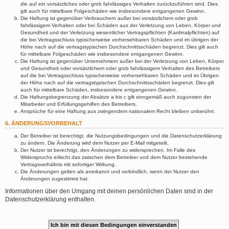
die auf ein vorsätzliches oder grob fahrlässiges Verhalten zurückzuführen sind. Dies
gilt auch für mittelbare Folgeschäden wie insbesondere entgangenen Gewinn.
Die Haftung ist gegenüber Verbrauchern außer bei vorsätzlichem oder grob
fahrlässigem Verhalten oder bei Schäden aus der Verletzung von Leben, Körper und
Gesundheit und der Verletzung wesentlicher Vertragspflichten (Kardinalpflichten) auf
die bei Vertragsschluss typischerweise vorhersehbaren Schäden und im übrigen der
Höhe nach auf die vertragstypischen Durchschnittsschäden begrenzt. Dies gilt auch
für mittelbare Folgeschäden wie insbesondere entgangenen Gewinn.
Die Haftung ist gegenüber Unternehmern außer bei der Verletzung von Leben, Körper
und Gesundheit oder vorsätzlichem oder grob fahrlässigem Verhalten des Betreibers
auf die bei Vertragsschluss typischerweise vorhersehbaren Schäden und im Übrigen
der Höhe nach auf die vertragstypischen Durchschnittsschäden begrenzt. Dies gilt
auch für mittelbare Schäden, insbesondere entgangenen Gewinn.
Die Haftungsbegrenzung der Absätze a bis c gilt sinngemäß auch zugunsten der
Mitarbeiter und Erfüllungsgehilfen des Betreibers.
Ansprüche für eine Haftung aus zwingendem nationalem Recht bleiben unberührt.
6. ÄNDERUNGSVORBEHALT
Der Betreiber ist berechtigt, die Nutzungsbedingungen und die Datenschutzerklärung
zu ändern. Die Änderung wird dem Nutzer per E-Mail mitgeteilt.
Der Nutzer ist berechtigt, den Änderungen zu widersprechen. Im Falle des
Widerspruchs erlischt das zwischen dem Betreiber und dem Nutzer bestehende
Vertragsverhältnis mit sofortiger Wirkung.
Die Änderungen gelten als anerkannt und verbindlich, wenn der Nutzer den
Änderungen zugestimmt hat.
Informationen über den Umgang mit deinen persönlichen Daten sind in der
Datenschutzerklärung enthalten.