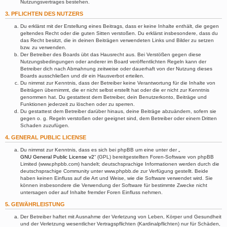
Nutzungsvertrages bestehen.
3. PFLICHTEN DES NUTZERS
Du erklärst mit der Erstellung eines Beitrags, dass er keine Inhalte enthält, die gegen
geltendes Recht oder die guten Sitten verstoßen. Du erklärst insbesondere, dass du
das Recht besitzt, die in deinen Beiträgen verwendeten Links und Bilder zu setzen
bzw. zu verwenden.
Der Betreiber des Boards übt das Hausrecht aus. Bei Verstößen gegen diese
Nutzungsbedingungen oder anderer im Board veröffentlichten Regeln kann der
Betreiber dich nach Abmahnung zeitweise oder dauerhaft von der Nutzung dieses
Boards ausschließen und dir ein Hausverbot erteilen.
Du nimmst zur Kenntnis, dass der Betreiber keine Verantwortung für die Inhalte von
Beiträgen übernimmt, die er nicht selbst erstellt hat oder die er nicht zur Kenntnis
genommen hat. Du gestattest dem Betreiber, dein Benutzerkonto, Beiträge und
Funktionen jederzeit zu löschen oder zu sperren.
Du gestattest dem Betreiber darüber hinaus, deine Beiträge abzuändern, sofern sie
gegen o. g. Regeln verstoßen oder geeignet sind, dem Betreiber oder einem Dritten
Schaden zuzufügen.
4. GENERAL PUBLIC LICENSE
Du nimmst zur Kenntnis, dass es sich bei phpBB um eine unter der „
GNU General Public License v2
“ (GPL) bereitgestellten Foren-Software von phpBB
Limited (www.phpbb.com) handelt; deutschsprachige Informationen werden durch die
deutschsprachige Community unter www.phpbb.de zur Verfügung gestellt. Beide
haben keinen Einfluss auf die Art und Weise, wie die Software verwendet wird. Sie
können insbesondere die Verwendung der Software für bestimmte Zwecke nicht
untersagen oder auf Inhalte fremder Foren Einfluss nehmen.
5. GEWÄHRLEISTUNG
Der Betreiber haftet mit Ausnahme der Verletzung von Leben, Körper und Gesundheit
und der Verletzung wesentlicher Vertragspflichten (Kardinalpflichten) nur für Schäden,