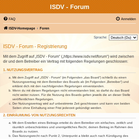
ISDV - Forum
FAQ
Anmelden
ISDV-Homepage
Foren
Sprache:
ISDV - Forum - Registrierung
Mit dem Zugriff auf „ISDV - Forum“ („https://www.isdv.net/forum“) wird zwischen
dir und dem Betreiber ein Vertrag mit folgenden Regelungen geschlossen:
1. NUTZUNGSVERTRAG
Mit dem Zugriff auf „ISDV - Forum“ (im Folgenden „das Board“) schließt du einen
Nutzungsvertrag mit dem Betreiber des Boards ab (im Folgenden „Betreiber“) und
erklärst dich mit den nachfolgenden Regelungen einverstanden.
Wenn du mit diesen Regelungen nicht einverstanden bist, so darfst du das Board
nicht weiter nutzen. Für die Nutzung des Boards gelten jeweils die an dieser Stelle
veröffentlichten Regelungen.
Der Nutzungsvertrag wird auf unbestimmte Zeit geschlossen und kann von beiden
Seiten ohne Einhaltung einer Frist jederzeit gekündigt werden.
2. EINRÄUMUNG VON NUTZUNGSRECHTEN
Mit dem Erstellen eines Beitrags erteilst du dem Betreiber ein einfaches, zeitlich und
räumlich unbeschränktes und unentgeltliches Recht, deinen Beitrag im Rahmen des
Boards zu nutzen.
Das Nutzungsrecht nach Punkt 2, Unterpunkt a bleibt auch nach Kündigung des