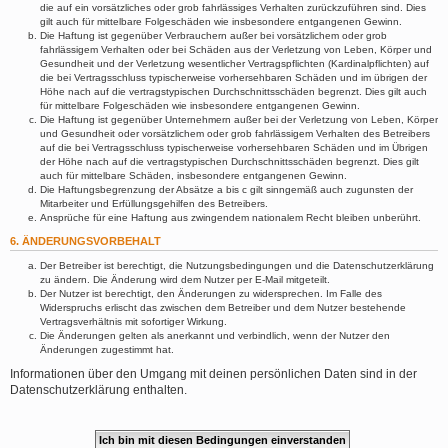
die auf ein vorsätzliches oder grob fahrlässiges Verhalten zurückzuführen sind. Dies
gilt auch für mittelbare Folgeschäden wie insbesondere entgangenen Gewinn.
Die Haftung ist gegenüber Verbrauchern außer bei vorsätzlichem oder grob
fahrlässigem Verhalten oder bei Schäden aus der Verletzung von Leben, Körper und
Gesundheit und der Verletzung wesentlicher Vertragspflichten (Kardinalpflichten) auf
die bei Vertragsschluss typischerweise vorhersehbaren Schäden und im übrigen der
Höhe nach auf die vertragstypischen Durchschnittsschäden begrenzt. Dies gilt auch
für mittelbare Folgeschäden wie insbesondere entgangenen Gewinn.
Die Haftung ist gegenüber Unternehmern außer bei der Verletzung von Leben, Körper
und Gesundheit oder vorsätzlichem oder grob fahrlässigem Verhalten des Betreibers
auf die bei Vertragsschluss typischerweise vorhersehbaren Schäden und im Übrigen
der Höhe nach auf die vertragstypischen Durchschnittsschäden begrenzt. Dies gilt
auch für mittelbare Schäden, insbesondere entgangenen Gewinn.
Die Haftungsbegrenzung der Absätze a bis c gilt sinngemäß auch zugunsten der
Mitarbeiter und Erfüllungsgehilfen des Betreibers.
Ansprüche für eine Haftung aus zwingendem nationalem Recht bleiben unberührt.
6. ÄNDERUNGSVORBEHALT
Der Betreiber ist berechtigt, die Nutzungsbedingungen und die Datenschutzerklärung
zu ändern. Die Änderung wird dem Nutzer per E-Mail mitgeteilt.
Der Nutzer ist berechtigt, den Änderungen zu widersprechen. Im Falle des
Widerspruchs erlischt das zwischen dem Betreiber und dem Nutzer bestehende
Vertragsverhältnis mit sofortiger Wirkung.
Die Änderungen gelten als anerkannt und verbindlich, wenn der Nutzer den
Änderungen zugestimmt hat.
Informationen über den Umgang mit deinen persönlichen Daten sind in der
Datenschutzerklärung enthalten.