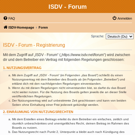
ISDV - Forum
FAQ
Anmelden
ISDV-Homepage
Foren
Sprache:
ISDV - Forum - Registrierung
Mit dem Zugriff auf „ISDV - Forum“ („https://www.isdv.net/forum“) wird zwischen
dir und dem Betreiber ein Vertrag mit folgenden Regelungen geschlossen:
1. NUTZUNGSVERTRAG
Mit dem Zugriff auf „ISDV - Forum“ (im Folgenden „das Board“) schließt du einen
Nutzungsvertrag mit dem Betreiber des Boards ab (im Folgenden „Betreiber“) und
erklärst dich mit den nachfolgenden Regelungen einverstanden.
Wenn du mit diesen Regelungen nicht einverstanden bist, so darfst du das Board
nicht weiter nutzen. Für die Nutzung des Boards gelten jeweils die an dieser Stelle
veröffentlichten Regelungen.
Der Nutzungsvertrag wird auf unbestimmte Zeit geschlossen und kann von beiden
Seiten ohne Einhaltung einer Frist jederzeit gekündigt werden.
2. EINRÄUMUNG VON NUTZUNGSRECHTEN
Mit dem Erstellen eines Beitrags erteilst du dem Betreiber ein einfaches, zeitlich und
räumlich unbeschränktes und unentgeltliches Recht, deinen Beitrag im Rahmen des
Boards zu nutzen.
Das Nutzungsrecht nach Punkt 2, Unterpunkt a bleibt auch nach Kündigung des