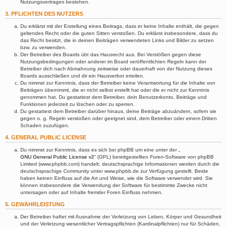
Nutzungsvertrages bestehen.
3. PFLICHTEN DES NUTZERS
Du erklärst mit der Erstellung eines Beitrags, dass er keine Inhalte enthält, die gegen
geltendes Recht oder die guten Sitten verstoßen. Du erklärst insbesondere, dass du
das Recht besitzt, die in deinen Beiträgen verwendeten Links und Bilder zu setzen
bzw. zu verwenden.
Der Betreiber des Boards übt das Hausrecht aus. Bei Verstößen gegen diese
Nutzungsbedingungen oder anderer im Board veröffentlichten Regeln kann der
Betreiber dich nach Abmahnung zeitweise oder dauerhaft von der Nutzung dieses
Boards ausschließen und dir ein Hausverbot erteilen.
Du nimmst zur Kenntnis, dass der Betreiber keine Verantwortung für die Inhalte von
Beiträgen übernimmt, die er nicht selbst erstellt hat oder die er nicht zur Kenntnis
genommen hat. Du gestattest dem Betreiber, dein Benutzerkonto, Beiträge und
Funktionen jederzeit zu löschen oder zu sperren.
Du gestattest dem Betreiber darüber hinaus, deine Beiträge abzuändern, sofern sie
gegen o. g. Regeln verstoßen oder geeignet sind, dem Betreiber oder einem Dritten
Schaden zuzufügen.
4. GENERAL PUBLIC LICENSE
Du nimmst zur Kenntnis, dass es sich bei phpBB um eine unter der „
GNU General Public License v2
“ (GPL) bereitgestellten Foren-Software von phpBB
Limited (www.phpbb.com) handelt; deutschsprachige Informationen werden durch die
deutschsprachige Community unter www.phpbb.de zur Verfügung gestellt. Beide
haben keinen Einfluss auf die Art und Weise, wie die Software verwendet wird. Sie
können insbesondere die Verwendung der Software für bestimmte Zwecke nicht
untersagen oder auf Inhalte fremder Foren Einfluss nehmen.
5. GEWÄHRLEISTUNG
Der Betreiber haftet mit Ausnahme der Verletzung von Leben, Körper und Gesundheit
und der Verletzung wesentlicher Vertragspflichten (Kardinalpflichten) nur für Schäden,