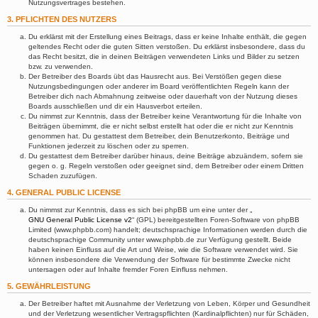
Nutzungsvertrages bestehen.
3. PFLICHTEN DES NUTZERS
Du erklärst mit der Erstellung eines Beitrags, dass er keine Inhalte enthält, die gegen
geltendes Recht oder die guten Sitten verstoßen. Du erklärst insbesondere, dass du
das Recht besitzt, die in deinen Beiträgen verwendeten Links und Bilder zu setzen
bzw. zu verwenden.
Der Betreiber des Boards übt das Hausrecht aus. Bei Verstößen gegen diese
Nutzungsbedingungen oder anderer im Board veröffentlichten Regeln kann der
Betreiber dich nach Abmahnung zeitweise oder dauerhaft von der Nutzung dieses
Boards ausschließen und dir ein Hausverbot erteilen.
Du nimmst zur Kenntnis, dass der Betreiber keine Verantwortung für die Inhalte von
Beiträgen übernimmt, die er nicht selbst erstellt hat oder die er nicht zur Kenntnis
genommen hat. Du gestattest dem Betreiber, dein Benutzerkonto, Beiträge und
Funktionen jederzeit zu löschen oder zu sperren.
Du gestattest dem Betreiber darüber hinaus, deine Beiträge abzuändern, sofern sie
gegen o. g. Regeln verstoßen oder geeignet sind, dem Betreiber oder einem Dritten
Schaden zuzufügen.
4. GENERAL PUBLIC LICENSE
Du nimmst zur Kenntnis, dass es sich bei phpBB um eine unter der „
GNU General Public License v2
“ (GPL) bereitgestellten Foren-Software von phpBB
Limited (www.phpbb.com) handelt; deutschsprachige Informationen werden durch die
deutschsprachige Community unter www.phpbb.de zur Verfügung gestellt. Beide
haben keinen Einfluss auf die Art und Weise, wie die Software verwendet wird. Sie
können insbesondere die Verwendung der Software für bestimmte Zwecke nicht
untersagen oder auf Inhalte fremder Foren Einfluss nehmen.
5. GEWÄHRLEISTUNG
Der Betreiber haftet mit Ausnahme der Verletzung von Leben, Körper und Gesundheit
und der Verletzung wesentlicher Vertragspflichten (Kardinalpflichten) nur für Schäden,