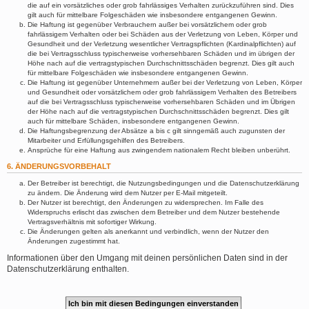
die auf ein vorsätzliches oder grob fahrlässiges Verhalten zurückzuführen sind. Dies
gilt auch für mittelbare Folgeschäden wie insbesondere entgangenen Gewinn.
Die Haftung ist gegenüber Verbrauchern außer bei vorsätzlichem oder grob
fahrlässigem Verhalten oder bei Schäden aus der Verletzung von Leben, Körper und
Gesundheit und der Verletzung wesentlicher Vertragspflichten (Kardinalpflichten) auf
die bei Vertragsschluss typischerweise vorhersehbaren Schäden und im übrigen der
Höhe nach auf die vertragstypischen Durchschnittsschäden begrenzt. Dies gilt auch
für mittelbare Folgeschäden wie insbesondere entgangenen Gewinn.
Die Haftung ist gegenüber Unternehmern außer bei der Verletzung von Leben, Körper
und Gesundheit oder vorsätzlichem oder grob fahrlässigem Verhalten des Betreibers
auf die bei Vertragsschluss typischerweise vorhersehbaren Schäden und im Übrigen
der Höhe nach auf die vertragstypischen Durchschnittsschäden begrenzt. Dies gilt
auch für mittelbare Schäden, insbesondere entgangenen Gewinn.
Die Haftungsbegrenzung der Absätze a bis c gilt sinngemäß auch zugunsten der
Mitarbeiter und Erfüllungsgehilfen des Betreibers.
Ansprüche für eine Haftung aus zwingendem nationalem Recht bleiben unberührt.
6. ÄNDERUNGSVORBEHALT
Der Betreiber ist berechtigt, die Nutzungsbedingungen und die Datenschutzerklärung
zu ändern. Die Änderung wird dem Nutzer per E-Mail mitgeteilt.
Der Nutzer ist berechtigt, den Änderungen zu widersprechen. Im Falle des
Widerspruchs erlischt das zwischen dem Betreiber und dem Nutzer bestehende
Vertragsverhältnis mit sofortiger Wirkung.
Die Änderungen gelten als anerkannt und verbindlich, wenn der Nutzer den
Änderungen zugestimmt hat.
Informationen über den Umgang mit deinen persönlichen Daten sind in der
Datenschutzerklärung enthalten.