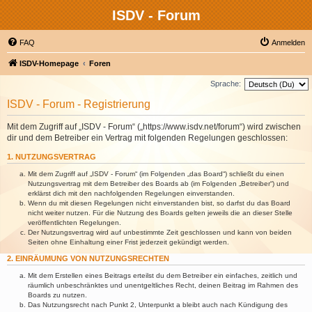
ISDV - Forum
FAQ
Anmelden
ISDV-Homepage
Foren
Sprache:
ISDV - Forum - Registrierung
Mit dem Zugriff auf „ISDV - Forum“ („https://www.isdv.net/forum“) wird zwischen
dir und dem Betreiber ein Vertrag mit folgenden Regelungen geschlossen:
1. NUTZUNGSVERTRAG
Mit dem Zugriff auf „ISDV - Forum“ (im Folgenden „das Board“) schließt du einen
Nutzungsvertrag mit dem Betreiber des Boards ab (im Folgenden „Betreiber“) und
erklärst dich mit den nachfolgenden Regelungen einverstanden.
Wenn du mit diesen Regelungen nicht einverstanden bist, so darfst du das Board
nicht weiter nutzen. Für die Nutzung des Boards gelten jeweils die an dieser Stelle
veröffentlichten Regelungen.
Der Nutzungsvertrag wird auf unbestimmte Zeit geschlossen und kann von beiden
Seiten ohne Einhaltung einer Frist jederzeit gekündigt werden.
2. EINRÄUMUNG VON NUTZUNGSRECHTEN
Mit dem Erstellen eines Beitrags erteilst du dem Betreiber ein einfaches, zeitlich und
räumlich unbeschränktes und unentgeltliches Recht, deinen Beitrag im Rahmen des
Boards zu nutzen.
Das Nutzungsrecht nach Punkt 2, Unterpunkt a bleibt auch nach Kündigung des