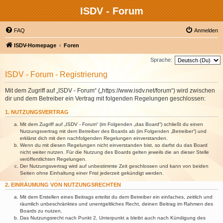
ISDV - Forum
FAQ
Anmelden
ISDV-Homepage
Foren
Sprache:
ISDV - Forum - Registrierung
Mit dem Zugriff auf „ISDV - Forum“ („https://www.isdv.net/forum“) wird zwischen
dir und dem Betreiber ein Vertrag mit folgenden Regelungen geschlossen:
1. NUTZUNGSVERTRAG
Mit dem Zugriff auf „ISDV - Forum“ (im Folgenden „das Board“) schließt du einen
Nutzungsvertrag mit dem Betreiber des Boards ab (im Folgenden „Betreiber“) und
erklärst dich mit den nachfolgenden Regelungen einverstanden.
Wenn du mit diesen Regelungen nicht einverstanden bist, so darfst du das Board
nicht weiter nutzen. Für die Nutzung des Boards gelten jeweils die an dieser Stelle
veröffentlichten Regelungen.
Der Nutzungsvertrag wird auf unbestimmte Zeit geschlossen und kann von beiden
Seiten ohne Einhaltung einer Frist jederzeit gekündigt werden.
2. EINRÄUMUNG VON NUTZUNGSRECHTEN
Mit dem Erstellen eines Beitrags erteilst du dem Betreiber ein einfaches, zeitlich und
räumlich unbeschränktes und unentgeltliches Recht, deinen Beitrag im Rahmen des
Boards zu nutzen.
Das Nutzungsrecht nach Punkt 2, Unterpunkt a bleibt auch nach Kündigung des