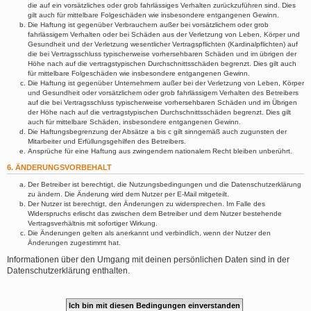
die auf ein vorsätzliches oder grob fahrlässiges Verhalten zurückzuführen sind. Dies
gilt auch für mittelbare Folgeschäden wie insbesondere entgangenen Gewinn.
Die Haftung ist gegenüber Verbrauchern außer bei vorsätzlichem oder grob
fahrlässigem Verhalten oder bei Schäden aus der Verletzung von Leben, Körper und
Gesundheit und der Verletzung wesentlicher Vertragspflichten (Kardinalpflichten) auf
die bei Vertragsschluss typischerweise vorhersehbaren Schäden und im übrigen der
Höhe nach auf die vertragstypischen Durchschnittsschäden begrenzt. Dies gilt auch
für mittelbare Folgeschäden wie insbesondere entgangenen Gewinn.
Die Haftung ist gegenüber Unternehmern außer bei der Verletzung von Leben, Körper
und Gesundheit oder vorsätzlichem oder grob fahrlässigem Verhalten des Betreibers
auf die bei Vertragsschluss typischerweise vorhersehbaren Schäden und im Übrigen
der Höhe nach auf die vertragstypischen Durchschnittsschäden begrenzt. Dies gilt
auch für mittelbare Schäden, insbesondere entgangenen Gewinn.
Die Haftungsbegrenzung der Absätze a bis c gilt sinngemäß auch zugunsten der
Mitarbeiter und Erfüllungsgehilfen des Betreibers.
Ansprüche für eine Haftung aus zwingendem nationalem Recht bleiben unberührt.
6. ÄNDERUNGSVORBEHALT
Der Betreiber ist berechtigt, die Nutzungsbedingungen und die Datenschutzerklärung
zu ändern. Die Änderung wird dem Nutzer per E-Mail mitgeteilt.
Der Nutzer ist berechtigt, den Änderungen zu widersprechen. Im Falle des
Widerspruchs erlischt das zwischen dem Betreiber und dem Nutzer bestehende
Vertragsverhältnis mit sofortiger Wirkung.
Die Änderungen gelten als anerkannt und verbindlich, wenn der Nutzer den
Änderungen zugestimmt hat.
Informationen über den Umgang mit deinen persönlichen Daten sind in der
Datenschutzerklärung enthalten.