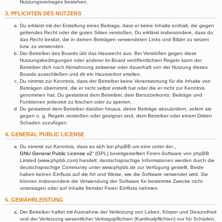
Nutzungsvertrages bestehen.
3. PFLICHTEN DES NUTZERS
Du erklärst mit der Erstellung eines Beitrags, dass er keine Inhalte enthält, die gegen
geltendes Recht oder die guten Sitten verstoßen. Du erklärst insbesondere, dass du
das Recht besitzt, die in deinen Beiträgen verwendeten Links und Bilder zu setzen
bzw. zu verwenden.
Der Betreiber des Boards übt das Hausrecht aus. Bei Verstößen gegen diese
Nutzungsbedingungen oder anderer im Board veröffentlichten Regeln kann der
Betreiber dich nach Abmahnung zeitweise oder dauerhaft von der Nutzung dieses
Boards ausschließen und dir ein Hausverbot erteilen.
Du nimmst zur Kenntnis, dass der Betreiber keine Verantwortung für die Inhalte von
Beiträgen übernimmt, die er nicht selbst erstellt hat oder die er nicht zur Kenntnis
genommen hat. Du gestattest dem Betreiber, dein Benutzerkonto, Beiträge und
Funktionen jederzeit zu löschen oder zu sperren.
Du gestattest dem Betreiber darüber hinaus, deine Beiträge abzuändern, sofern sie
gegen o. g. Regeln verstoßen oder geeignet sind, dem Betreiber oder einem Dritten
Schaden zuzufügen.
4. GENERAL PUBLIC LICENSE
Du nimmst zur Kenntnis, dass es sich bei phpBB um eine unter der „
GNU General Public License v2
“ (GPL) bereitgestellten Foren-Software von phpBB
Limited (www.phpbb.com) handelt; deutschsprachige Informationen werden durch die
deutschsprachige Community unter www.phpbb.de zur Verfügung gestellt. Beide
haben keinen Einfluss auf die Art und Weise, wie die Software verwendet wird. Sie
können insbesondere die Verwendung der Software für bestimmte Zwecke nicht
untersagen oder auf Inhalte fremder Foren Einfluss nehmen.
5. GEWÄHRLEISTUNG
Der Betreiber haftet mit Ausnahme der Verletzung von Leben, Körper und Gesundheit
und der Verletzung wesentlicher Vertragspflichten (Kardinalpflichten) nur für Schäden,