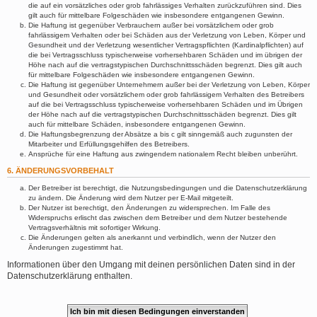
die auf ein vorsätzliches oder grob fahrlässiges Verhalten zurückzuführen sind. Dies
gilt auch für mittelbare Folgeschäden wie insbesondere entgangenen Gewinn.
Die Haftung ist gegenüber Verbrauchern außer bei vorsätzlichem oder grob
fahrlässigem Verhalten oder bei Schäden aus der Verletzung von Leben, Körper und
Gesundheit und der Verletzung wesentlicher Vertragspflichten (Kardinalpflichten) auf
die bei Vertragsschluss typischerweise vorhersehbaren Schäden und im übrigen der
Höhe nach auf die vertragstypischen Durchschnittsschäden begrenzt. Dies gilt auch
für mittelbare Folgeschäden wie insbesondere entgangenen Gewinn.
Die Haftung ist gegenüber Unternehmern außer bei der Verletzung von Leben, Körper
und Gesundheit oder vorsätzlichem oder grob fahrlässigem Verhalten des Betreibers
auf die bei Vertragsschluss typischerweise vorhersehbaren Schäden und im Übrigen
der Höhe nach auf die vertragstypischen Durchschnittsschäden begrenzt. Dies gilt
auch für mittelbare Schäden, insbesondere entgangenen Gewinn.
Die Haftungsbegrenzung der Absätze a bis c gilt sinngemäß auch zugunsten der
Mitarbeiter und Erfüllungsgehilfen des Betreibers.
Ansprüche für eine Haftung aus zwingendem nationalem Recht bleiben unberührt.
6. ÄNDERUNGSVORBEHALT
Der Betreiber ist berechtigt, die Nutzungsbedingungen und die Datenschutzerklärung
zu ändern. Die Änderung wird dem Nutzer per E-Mail mitgeteilt.
Der Nutzer ist berechtigt, den Änderungen zu widersprechen. Im Falle des
Widerspruchs erlischt das zwischen dem Betreiber und dem Nutzer bestehende
Vertragsverhältnis mit sofortiger Wirkung.
Die Änderungen gelten als anerkannt und verbindlich, wenn der Nutzer den
Änderungen zugestimmt hat.
Informationen über den Umgang mit deinen persönlichen Daten sind in der
Datenschutzerklärung enthalten.