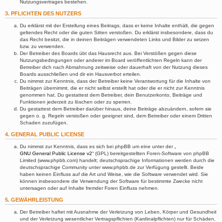
Nutzungsvertrages bestehen.
3. PFLICHTEN DES NUTZERS
Du erklärst mit der Erstellung eines Beitrags, dass er keine Inhalte enthält, die gegen
geltendes Recht oder die guten Sitten verstoßen. Du erklärst insbesondere, dass du
das Recht besitzt, die in deinen Beiträgen verwendeten Links und Bilder zu setzen
bzw. zu verwenden.
Der Betreiber des Boards übt das Hausrecht aus. Bei Verstößen gegen diese
Nutzungsbedingungen oder anderer im Board veröffentlichten Regeln kann der
Betreiber dich nach Abmahnung zeitweise oder dauerhaft von der Nutzung dieses
Boards ausschließen und dir ein Hausverbot erteilen.
Du nimmst zur Kenntnis, dass der Betreiber keine Verantwortung für die Inhalte von
Beiträgen übernimmt, die er nicht selbst erstellt hat oder die er nicht zur Kenntnis
genommen hat. Du gestattest dem Betreiber, dein Benutzerkonto, Beiträge und
Funktionen jederzeit zu löschen oder zu sperren.
Du gestattest dem Betreiber darüber hinaus, deine Beiträge abzuändern, sofern sie
gegen o. g. Regeln verstoßen oder geeignet sind, dem Betreiber oder einem Dritten
Schaden zuzufügen.
4. GENERAL PUBLIC LICENSE
Du nimmst zur Kenntnis, dass es sich bei phpBB um eine unter der „
GNU General Public License v2
“ (GPL) bereitgestellten Foren-Software von phpBB
Limited (www.phpbb.com) handelt; deutschsprachige Informationen werden durch die
deutschsprachige Community unter www.phpbb.de zur Verfügung gestellt. Beide
haben keinen Einfluss auf die Art und Weise, wie die Software verwendet wird. Sie
können insbesondere die Verwendung der Software für bestimmte Zwecke nicht
untersagen oder auf Inhalte fremder Foren Einfluss nehmen.
5. GEWÄHRLEISTUNG
Der Betreiber haftet mit Ausnahme der Verletzung von Leben, Körper und Gesundheit
und der Verletzung wesentlicher Vertragspflichten (Kardinalpflichten) nur für Schäden,