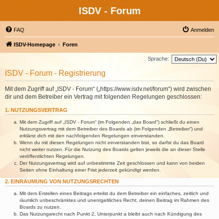
ISDV - Forum
FAQ
Anmelden
ISDV-Homepage
Foren
Sprache:
ISDV - Forum - Registrierung
Mit dem Zugriff auf „ISDV - Forum“ („https://www.isdv.net/forum“) wird zwischen
dir und dem Betreiber ein Vertrag mit folgenden Regelungen geschlossen:
1. NUTZUNGSVERTRAG
Mit dem Zugriff auf „ISDV - Forum“ (im Folgenden „das Board“) schließt du einen
Nutzungsvertrag mit dem Betreiber des Boards ab (im Folgenden „Betreiber“) und
erklärst dich mit den nachfolgenden Regelungen einverstanden.
Wenn du mit diesen Regelungen nicht einverstanden bist, so darfst du das Board
nicht weiter nutzen. Für die Nutzung des Boards gelten jeweils die an dieser Stelle
veröffentlichten Regelungen.
Der Nutzungsvertrag wird auf unbestimmte Zeit geschlossen und kann von beiden
Seiten ohne Einhaltung einer Frist jederzeit gekündigt werden.
2. EINRÄUMUNG VON NUTZUNGSRECHTEN
Mit dem Erstellen eines Beitrags erteilst du dem Betreiber ein einfaches, zeitlich und
räumlich unbeschränktes und unentgeltliches Recht, deinen Beitrag im Rahmen des
Boards zu nutzen.
Das Nutzungsrecht nach Punkt 2, Unterpunkt a bleibt auch nach Kündigung des