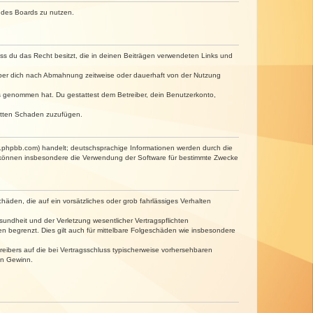
n des Boards zu nutzen.
dass du das Recht besitzt, die in deinen Beiträgen verwendeten Links und
iber dich nach Abmahnung zeitweise oder dauerhaft von der Nutzung
tnis genommen hat. Du gestattest dem Betreiber, dein Benutzerkonto,
ritten Schaden zuzufügen.
w.phpbb.com) handelt; deutschsprachige Informationen werden durch die
e können insbesondere die Verwendung der Software für bestimmte Zwecke
häden, die auf ein vorsätzliches oder grob fahrlässiges Verhalten
undheit und der Verletzung wesentlicher Vertragspflichten
n begrenzt. Dies gilt auch für mittelbare Folgeschäden wie insbesondere
eibers auf die bei Vertragsschluss typischerweise vorhersehbaren
en Gewinn.