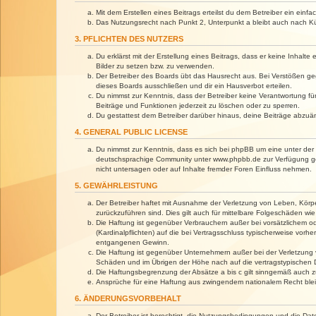
Mit dem Erstellen eines Beitrags erteilst du dem Betreiber ein ein
Das Nutzungsrecht nach Punkt 2, Unterpunkt a bleibt auch nach 
3. PFLICHTEN DES NUTZERS
Du erklärst mit der Erstellung eines Beitrags, dass er keine Inhalt
Bilder zu setzen bzw. zu verwenden.
Der Betreiber des Boards übt das Hausrecht aus. Bei Verstößen g
dieses Boards ausschließen und dir ein Hausverbot erteilen.
Du nimmst zur Kenntnis, dass der Betreiber keine Verantwortung für 
Beiträge und Funktionen jederzeit zu löschen oder zu sperren.
Du gestattest dem Betreiber darüber hinaus, deine Beiträge abzuä
4. GENERAL PUBLIC LICENSE
Du nimmst zur Kenntnis, dass es sich bei phpBB um eine unter der 
deutschsprachige Community unter www.phpbb.de zur Verfügung gest
nicht untersagen oder auf Inhalte fremder Foren Einfluss nehmen.
5. GEWÄHRLEISTUNG
Der Betreiber haftet mit Ausnahme der Verletzung von Leben, Körper
zurückzuführen sind. Dies gilt auch für mittelbare Folgeschäden 
Die Haftung ist gegenüber Verbrauchern außer bei vorsätzlichem o
(Kardinalpflichten) auf die bei Vertragsschluss typischerweise vo
entgangenen Gewinn.
Die Haftung ist gegenüber Unternehmern außer bei der Verletzung 
Schäden und im Übrigen der Höhe nach auf die vertragstypischen 
Die Haftungsbegrenzung der Absätze a bis c gilt sinngemäß auch zu
Ansprüche für eine Haftung aus zwingendem nationalem Recht blei
6. ÄNDERUNGSVORBEHALT
Der Betreiber ist berechtigt, die Nutzungsbedingungen und die Dat