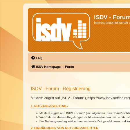
ISDV - Foru
Interessengemeinschaft de
FAQ
ISDV-Homepage
Foren
ISDV - Forum - Registrierung
Mit dem Zugriff auf „ISDV - Forum“ („https://www.isdv.net/foru
1. NUTZUNGSVERTRAG
Mit dem Zugriff auf „ISDV - Forum“ (im Folgenden „das Board“) sch
Wenn du mit diesen Regelungen nicht einverstanden bist, so darfst 
Der Nutzungsvertrag wird auf unbestimmte Zeit geschlossen und kan
2. EINRÄUMUNG VON NUTZUNGSRECHTEN