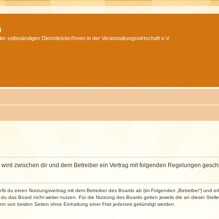
m
r selbständigen Dienstleister/Innen in der Veranstaltungswirtschaft e.V.
m“) wird zwischen dir und dem Betreiber ein Vertrag mit folgenden Regelungen gesch
ließt du einen Nutzungsvertrag mit dem Betreiber des Boards ab (im Folgenden „Betreiber“) und 
du das Board nicht weiter nutzen. Für die Nutzung des Boards gelten jeweils die an dieser Stell
n von beiden Seiten ohne Einhaltung einer Frist jederzeit gekündigt werden.