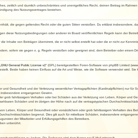
faches, zeitlich und räumlich unbeschränktes und unentgeltliches Recht, deinen Beitrag im Rahme
Kündigung des Nutzungsvertrages bestehen.
e enthält, die gegen geltendes Recht oder die guten Sitten verstoßen. Du erklärst insbesondere, 
egen diese Nutzungsbedingungen oder anderer im Board veröffentlichten Regeln kann der Betre
die Inhalte von Beiträgen übernimmt, die er nicht selbst erstellt hat oder die er nicht zur Kenn
ndern, sofern sie gegen o. g. Regeln verstoßen oder geeignet sind, dem Betreiber oder einem D
„
GNU General Public License v2
“ (GPL) bereitgestellten Foren-Software von phpBB Limited (ww
ellt. Beide haben keinen Einfluss auf die Art und Weise, wie die Software verwendet wird. Si
 und Gesundheit und der Verletzung wesentlicher Vertragspflichten (Kardinalpflichten) nur für Sc
wie insbesondere entgangenen Gewinn.
der grob fahrlässigem Verhalten oder bei Schäden aus der Verletzung von Leben, Körper und Ges
rhersehbaren Schäden und im übrigen der Höhe nach auf die vertragstypischen Durchschnittsschäde
von Leben, Körper und Gesundheit oder vorsätzlichem oder grob fahrlässigem Verhalten des Betr
Durchschnittsschäden begrenzt. Dies gilt auch für mittelbare Schäden, insbesondere entgangen
gunsten der Mitarbeiter und Erfüllungsgehilfen des Betreibers.
ben unberührt.
enschutzerklärung zu ändern. Die Änderung wird dem Nutzer per E-Mail mitgeteilt.