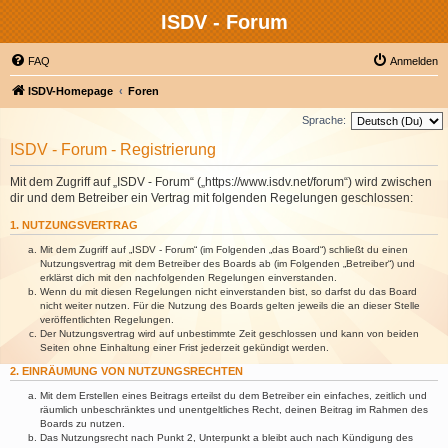
ISDV - Forum
FAQ
Anmelden
ISDV-Homepage
Foren
Sprache:
ISDV - Forum - Registrierung
Mit dem Zugriff auf „ISDV - Forum“ („https://www.isdv.net/forum“) wird zwischen
dir und dem Betreiber ein Vertrag mit folgenden Regelungen geschlossen:
1. NUTZUNGSVERTRAG
Mit dem Zugriff auf „ISDV - Forum“ (im Folgenden „das Board“) schließt du einen
Nutzungsvertrag mit dem Betreiber des Boards ab (im Folgenden „Betreiber“) und
erklärst dich mit den nachfolgenden Regelungen einverstanden.
Wenn du mit diesen Regelungen nicht einverstanden bist, so darfst du das Board
nicht weiter nutzen. Für die Nutzung des Boards gelten jeweils die an dieser Stelle
veröffentlichten Regelungen.
Der Nutzungsvertrag wird auf unbestimmte Zeit geschlossen und kann von beiden
Seiten ohne Einhaltung einer Frist jederzeit gekündigt werden.
2. EINRÄUMUNG VON NUTZUNGSRECHTEN
Mit dem Erstellen eines Beitrags erteilst du dem Betreiber ein einfaches, zeitlich und
räumlich unbeschränktes und unentgeltliches Recht, deinen Beitrag im Rahmen des
Boards zu nutzen.
Das Nutzungsrecht nach Punkt 2, Unterpunkt a bleibt auch nach Kündigung des