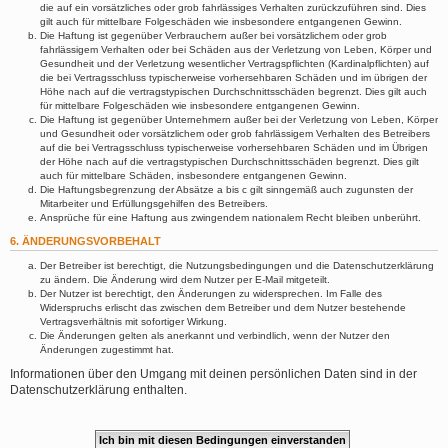
die auf ein vorsätzliches oder grob fahrlässiges Verhalten zurückzuführen sind. Dies
gilt auch für mittelbare Folgeschäden wie insbesondere entgangenen Gewinn.
Die Haftung ist gegenüber Verbrauchern außer bei vorsätzlichem oder grob
fahrlässigem Verhalten oder bei Schäden aus der Verletzung von Leben, Körper und
Gesundheit und der Verletzung wesentlicher Vertragspflichten (Kardinalpflichten) auf
die bei Vertragsschluss typischerweise vorhersehbaren Schäden und im übrigen der
Höhe nach auf die vertragstypischen Durchschnittsschäden begrenzt. Dies gilt auch
für mittelbare Folgeschäden wie insbesondere entgangenen Gewinn.
Die Haftung ist gegenüber Unternehmern außer bei der Verletzung von Leben, Körper
und Gesundheit oder vorsätzlichem oder grob fahrlässigem Verhalten des Betreibers
auf die bei Vertragsschluss typischerweise vorhersehbaren Schäden und im Übrigen
der Höhe nach auf die vertragstypischen Durchschnittsschäden begrenzt. Dies gilt
auch für mittelbare Schäden, insbesondere entgangenen Gewinn.
Die Haftungsbegrenzung der Absätze a bis c gilt sinngemäß auch zugunsten der
Mitarbeiter und Erfüllungsgehilfen des Betreibers.
Ansprüche für eine Haftung aus zwingendem nationalem Recht bleiben unberührt.
6. ÄNDERUNGSVORBEHALT
Der Betreiber ist berechtigt, die Nutzungsbedingungen und die Datenschutzerklärung
zu ändern. Die Änderung wird dem Nutzer per E-Mail mitgeteilt.
Der Nutzer ist berechtigt, den Änderungen zu widersprechen. Im Falle des
Widerspruchs erlischt das zwischen dem Betreiber und dem Nutzer bestehende
Vertragsverhältnis mit sofortiger Wirkung.
Die Änderungen gelten als anerkannt und verbindlich, wenn der Nutzer den
Änderungen zugestimmt hat.
Informationen über den Umgang mit deinen persönlichen Daten sind in der
Datenschutzerklärung enthalten.