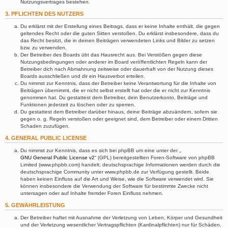
Nutzungsvertrages bestehen.
3. PFLICHTEN DES NUTZERS
Du erklärst mit der Erstellung eines Beitrags, dass er keine Inhalte enthält, die gegen
geltendes Recht oder die guten Sitten verstoßen. Du erklärst insbesondere, dass du
das Recht besitzt, die in deinen Beiträgen verwendeten Links und Bilder zu setzen
bzw. zu verwenden.
Der Betreiber des Boards übt das Hausrecht aus. Bei Verstößen gegen diese
Nutzungsbedingungen oder anderer im Board veröffentlichten Regeln kann der
Betreiber dich nach Abmahnung zeitweise oder dauerhaft von der Nutzung dieses
Boards ausschließen und dir ein Hausverbot erteilen.
Du nimmst zur Kenntnis, dass der Betreiber keine Verantwortung für die Inhalte von
Beiträgen übernimmt, die er nicht selbst erstellt hat oder die er nicht zur Kenntnis
genommen hat. Du gestattest dem Betreiber, dein Benutzerkonto, Beiträge und
Funktionen jederzeit zu löschen oder zu sperren.
Du gestattest dem Betreiber darüber hinaus, deine Beiträge abzuändern, sofern sie
gegen o. g. Regeln verstoßen oder geeignet sind, dem Betreiber oder einem Dritten
Schaden zuzufügen.
4. GENERAL PUBLIC LICENSE
Du nimmst zur Kenntnis, dass es sich bei phpBB um eine unter der „
GNU General Public License v2
“ (GPL) bereitgestellten Foren-Software von phpBB
Limited (www.phpbb.com) handelt; deutschsprachige Informationen werden durch die
deutschsprachige Community unter www.phpbb.de zur Verfügung gestellt. Beide
haben keinen Einfluss auf die Art und Weise, wie die Software verwendet wird. Sie
können insbesondere die Verwendung der Software für bestimmte Zwecke nicht
untersagen oder auf Inhalte fremder Foren Einfluss nehmen.
5. GEWÄHRLEISTUNG
Der Betreiber haftet mit Ausnahme der Verletzung von Leben, Körper und Gesundheit
und der Verletzung wesentlicher Vertragspflichten (Kardinalpflichten) nur für Schäden,