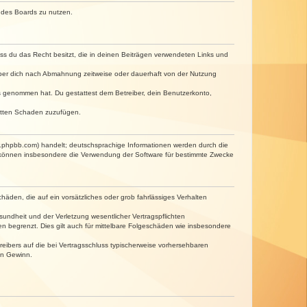
n des Boards zu nutzen.
dass du das Recht besitzt, die in deinen Beiträgen verwendeten Links und
iber dich nach Abmahnung zeitweise oder dauerhaft von der Nutzung
tnis genommen hat. Du gestattest dem Betreiber, dein Benutzerkonto,
ritten Schaden zuzufügen.
w.phpbb.com) handelt; deutschsprachige Informationen werden durch die
e können insbesondere die Verwendung der Software für bestimmte Zwecke
häden, die auf ein vorsätzliches oder grob fahrlässiges Verhalten
undheit und der Verletzung wesentlicher Vertragspflichten
n begrenzt. Dies gilt auch für mittelbare Folgeschäden wie insbesondere
eibers auf die bei Vertragsschluss typischerweise vorhersehbaren
en Gewinn.