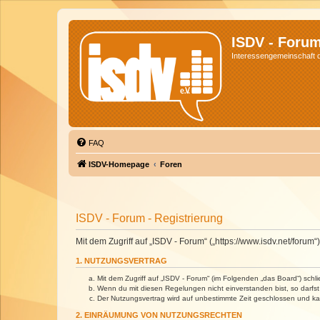
ISDV - Foru
Interessengemeinschaft de
FAQ
ISDV-Homepage
Foren
ISDV - Forum - Registrierung
Mit dem Zugriff auf „ISDV - Forum“ („https://www.isdv.net/foru
1. NUTZUNGSVERTRAG
Mit dem Zugriff auf „ISDV - Forum“ (im Folgenden „das Board“) sch
Wenn du mit diesen Regelungen nicht einverstanden bist, so darfst 
Der Nutzungsvertrag wird auf unbestimmte Zeit geschlossen und kan
2. EINRÄUMUNG VON NUTZUNGSRECHTEN