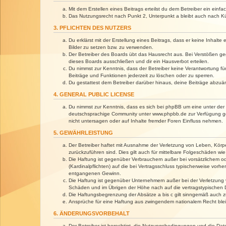
Mit dem Erstellen eines Beitrags erteilst du dem Betreiber ein ein
Das Nutzungsrecht nach Punkt 2, Unterpunkt a bleibt auch nach 
3. PFLICHTEN DES NUTZERS
Du erklärst mit der Erstellung eines Beitrags, dass er keine Inhalt
Bilder zu setzen bzw. zu verwenden.
Der Betreiber des Boards übt das Hausrecht aus. Bei Verstößen g
dieses Boards ausschließen und dir ein Hausverbot erteilen.
Du nimmst zur Kenntnis, dass der Betreiber keine Verantwortung für 
Beiträge und Funktionen jederzeit zu löschen oder zu sperren.
Du gestattest dem Betreiber darüber hinaus, deine Beiträge abzuä
4. GENERAL PUBLIC LICENSE
Du nimmst zur Kenntnis, dass es sich bei phpBB um eine unter der 
deutschsprachige Community unter www.phpbb.de zur Verfügung gest
nicht untersagen oder auf Inhalte fremder Foren Einfluss nehmen.
5. GEWÄHRLEISTUNG
Der Betreiber haftet mit Ausnahme der Verletzung von Leben, Körper
zurückzuführen sind. Dies gilt auch für mittelbare Folgeschäden 
Die Haftung ist gegenüber Verbrauchern außer bei vorsätzlichem o
(Kardinalpflichten) auf die bei Vertragsschluss typischerweise vo
entgangenen Gewinn.
Die Haftung ist gegenüber Unternehmern außer bei der Verletzung 
Schäden und im Übrigen der Höhe nach auf die vertragstypischen 
Die Haftungsbegrenzung der Absätze a bis c gilt sinngemäß auch zu
Ansprüche für eine Haftung aus zwingendem nationalem Recht blei
6. ÄNDERUNGSVORBEHALT
Der Betreiber ist berechtigt, die Nutzungsbedingungen und die Dat