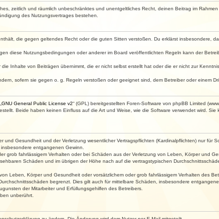
faches, zeitlich und räumlich unbeschränktes und unentgeltliches Recht, deinen Beitrag im Rahme
Kündigung des Nutzungsvertrages bestehen.
e enthält, die gegen geltendes Recht oder die guten Sitten verstoßen. Du erklärst insbesondere, 
egen diese Nutzungsbedingungen oder anderer im Board veröffentlichten Regeln kann der Betre
die Inhalte von Beiträgen übernimmt, die er nicht selbst erstellt hat oder die er nicht zur Kenn
ndern, sofern sie gegen o. g. Regeln verstoßen oder geeignet sind, dem Betreiber oder einem D
„
GNU General Public License v2
“ (GPL) bereitgestellten Foren-Software von phpBB Limited (ww
ellt. Beide haben keinen Einfluss auf die Art und Weise, wie die Software verwendet wird. Si
 und Gesundheit und der Verletzung wesentlicher Vertragspflichten (Kardinalpflichten) nur für Sc
wie insbesondere entgangenen Gewinn.
der grob fahrlässigem Verhalten oder bei Schäden aus der Verletzung von Leben, Körper und Ges
rhersehbaren Schäden und im übrigen der Höhe nach auf die vertragstypischen Durchschnittsschäde
von Leben, Körper und Gesundheit oder vorsätzlichem oder grob fahrlässigem Verhalten des Betr
Durchschnittsschäden begrenzt. Dies gilt auch für mittelbare Schäden, insbesondere entgangen
gunsten der Mitarbeiter und Erfüllungsgehilfen des Betreibers.
ben unberührt.
enschutzerklärung zu ändern. Die Änderung wird dem Nutzer per E-Mail mitgeteilt.