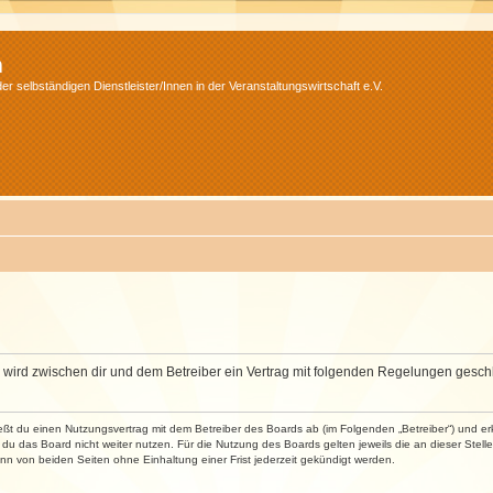
m
r selbständigen Dienstleister/Innen in der Veranstaltungswirtschaft e.V.
m“) wird zwischen dir und dem Betreiber ein Vertrag mit folgenden Regelungen gesch
ließt du einen Nutzungsvertrag mit dem Betreiber des Boards ab (im Folgenden „Betreiber“) und 
du das Board nicht weiter nutzen. Für die Nutzung des Boards gelten jeweils die an dieser Stell
n von beiden Seiten ohne Einhaltung einer Frist jederzeit gekündigt werden.