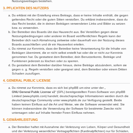
Nutzungsvertrages bestehen.
3. PFLICHTEN DES NUTZERS
Du erklärst mit der Erstellung eines Beitrags, dass er keine Inhalte enthält, die gegen
geltendes Recht oder die guten Sitten verstoßen. Du erklärst insbesondere, dass du
das Recht besitzt, die in deinen Beiträgen verwendeten Links und Bilder zu setzen
bzw. zu verwenden.
Der Betreiber des Boards übt das Hausrecht aus. Bei Verstößen gegen diese
Nutzungsbedingungen oder anderer im Board veröffentlichten Regeln kann der
Betreiber dich nach Abmahnung zeitweise oder dauerhaft von der Nutzung dieses
Boards ausschließen und dir ein Hausverbot erteilen.
Du nimmst zur Kenntnis, dass der Betreiber keine Verantwortung für die Inhalte von
Beiträgen übernimmt, die er nicht selbst erstellt hat oder die er nicht zur Kenntnis
genommen hat. Du gestattest dem Betreiber, dein Benutzerkonto, Beiträge und
Funktionen jederzeit zu löschen oder zu sperren.
Du gestattest dem Betreiber darüber hinaus, deine Beiträge abzuändern, sofern sie
gegen o. g. Regeln verstoßen oder geeignet sind, dem Betreiber oder einem Dritten
Schaden zuzufügen.
4. GENERAL PUBLIC LICENSE
Du nimmst zur Kenntnis, dass es sich bei phpBB um eine unter der „
GNU General Public License v2
“ (GPL) bereitgestellten Foren-Software von phpBB
Limited (www.phpbb.com) handelt; deutschsprachige Informationen werden durch die
deutschsprachige Community unter www.phpbb.de zur Verfügung gestellt. Beide
haben keinen Einfluss auf die Art und Weise, wie die Software verwendet wird. Sie
können insbesondere die Verwendung der Software für bestimmte Zwecke nicht
untersagen oder auf Inhalte fremder Foren Einfluss nehmen.
5. GEWÄHRLEISTUNG
Der Betreiber haftet mit Ausnahme der Verletzung von Leben, Körper und Gesundheit
und der Verletzung wesentlicher Vertragspflichten (Kardinalpflichten) nur für Schäden,