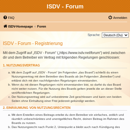
ISDV - Forum
FAQ
Anmelden
ISDV-Homepage
Foren
Sprache:
ISDV - Forum - Registrierung
Mit dem Zugriff auf „ISDV - Forum“ („https://www.isdv.net/forum“) wird zwischen
dir und dem Betreiber ein Vertrag mit folgenden Regelungen geschlossen:
1. NUTZUNGSVERTRAG
Mit dem Zugriff auf „ISDV - Forum“ (im Folgenden „das Board“) schließt du einen
Nutzungsvertrag mit dem Betreiber des Boards ab (im Folgenden „Betreiber“) und
erklärst dich mit den nachfolgenden Regelungen einverstanden.
Wenn du mit diesen Regelungen nicht einverstanden bist, so darfst du das Board
nicht weiter nutzen. Für die Nutzung des Boards gelten jeweils die an dieser Stelle
veröffentlichten Regelungen.
Der Nutzungsvertrag wird auf unbestimmte Zeit geschlossen und kann von beiden
Seiten ohne Einhaltung einer Frist jederzeit gekündigt werden.
2. EINRÄUMUNG VON NUTZUNGSRECHTEN
Mit dem Erstellen eines Beitrags erteilst du dem Betreiber ein einfaches, zeitlich und
räumlich unbeschränktes und unentgeltliches Recht, deinen Beitrag im Rahmen des
Boards zu nutzen.
Das Nutzungsrecht nach Punkt 2, Unterpunkt a bleibt auch nach Kündigung des