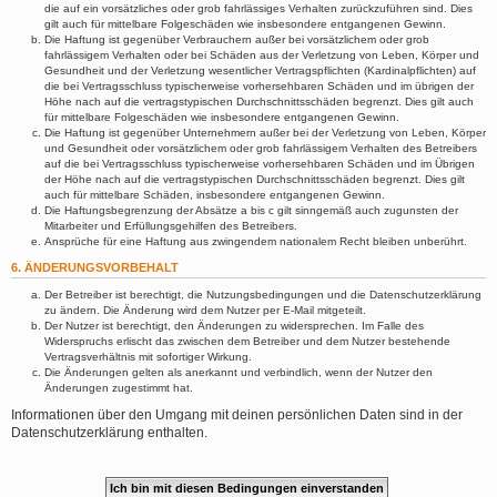
die auf ein vorsätzliches oder grob fahrlässiges Verhalten zurückzuführen sind. Dies
gilt auch für mittelbare Folgeschäden wie insbesondere entgangenen Gewinn.
Die Haftung ist gegenüber Verbrauchern außer bei vorsätzlichem oder grob
fahrlässigem Verhalten oder bei Schäden aus der Verletzung von Leben, Körper und
Gesundheit und der Verletzung wesentlicher Vertragspflichten (Kardinalpflichten) auf
die bei Vertragsschluss typischerweise vorhersehbaren Schäden und im übrigen der
Höhe nach auf die vertragstypischen Durchschnittsschäden begrenzt. Dies gilt auch
für mittelbare Folgeschäden wie insbesondere entgangenen Gewinn.
Die Haftung ist gegenüber Unternehmern außer bei der Verletzung von Leben, Körper
und Gesundheit oder vorsätzlichem oder grob fahrlässigem Verhalten des Betreibers
auf die bei Vertragsschluss typischerweise vorhersehbaren Schäden und im Übrigen
der Höhe nach auf die vertragstypischen Durchschnittsschäden begrenzt. Dies gilt
auch für mittelbare Schäden, insbesondere entgangenen Gewinn.
Die Haftungsbegrenzung der Absätze a bis c gilt sinngemäß auch zugunsten der
Mitarbeiter und Erfüllungsgehilfen des Betreibers.
Ansprüche für eine Haftung aus zwingendem nationalem Recht bleiben unberührt.
6. ÄNDERUNGSVORBEHALT
Der Betreiber ist berechtigt, die Nutzungsbedingungen und die Datenschutzerklärung
zu ändern. Die Änderung wird dem Nutzer per E-Mail mitgeteilt.
Der Nutzer ist berechtigt, den Änderungen zu widersprechen. Im Falle des
Widerspruchs erlischt das zwischen dem Betreiber und dem Nutzer bestehende
Vertragsverhältnis mit sofortiger Wirkung.
Die Änderungen gelten als anerkannt und verbindlich, wenn der Nutzer den
Änderungen zugestimmt hat.
Informationen über den Umgang mit deinen persönlichen Daten sind in der
Datenschutzerklärung enthalten.