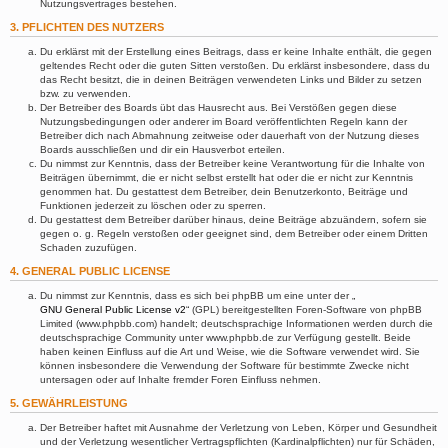
Nutzungsvertrages bestehen.
3. PFLICHTEN DES NUTZERS
Du erklärst mit der Erstellung eines Beitrags, dass er keine Inhalte enthält, die gegen
geltendes Recht oder die guten Sitten verstoßen. Du erklärst insbesondere, dass du
das Recht besitzt, die in deinen Beiträgen verwendeten Links und Bilder zu setzen
bzw. zu verwenden.
Der Betreiber des Boards übt das Hausrecht aus. Bei Verstößen gegen diese
Nutzungsbedingungen oder anderer im Board veröffentlichten Regeln kann der
Betreiber dich nach Abmahnung zeitweise oder dauerhaft von der Nutzung dieses
Boards ausschließen und dir ein Hausverbot erteilen.
Du nimmst zur Kenntnis, dass der Betreiber keine Verantwortung für die Inhalte von
Beiträgen übernimmt, die er nicht selbst erstellt hat oder die er nicht zur Kenntnis
genommen hat. Du gestattest dem Betreiber, dein Benutzerkonto, Beiträge und
Funktionen jederzeit zu löschen oder zu sperren.
Du gestattest dem Betreiber darüber hinaus, deine Beiträge abzuändern, sofern sie
gegen o. g. Regeln verstoßen oder geeignet sind, dem Betreiber oder einem Dritten
Schaden zuzufügen.
4. GENERAL PUBLIC LICENSE
Du nimmst zur Kenntnis, dass es sich bei phpBB um eine unter der „
GNU General Public License v2
“ (GPL) bereitgestellten Foren-Software von phpBB
Limited (www.phpbb.com) handelt; deutschsprachige Informationen werden durch die
deutschsprachige Community unter www.phpbb.de zur Verfügung gestellt. Beide
haben keinen Einfluss auf die Art und Weise, wie die Software verwendet wird. Sie
können insbesondere die Verwendung der Software für bestimmte Zwecke nicht
untersagen oder auf Inhalte fremder Foren Einfluss nehmen.
5. GEWÄHRLEISTUNG
Der Betreiber haftet mit Ausnahme der Verletzung von Leben, Körper und Gesundheit
und der Verletzung wesentlicher Vertragspflichten (Kardinalpflichten) nur für Schäden,