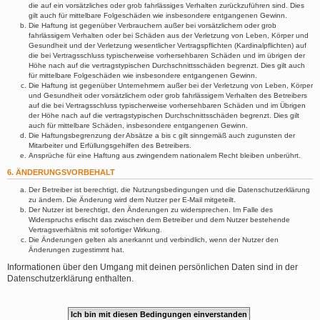
die auf ein vorsätzliches oder grob fahrlässiges Verhalten zurückzuführen sind. Dies
gilt auch für mittelbare Folgeschäden wie insbesondere entgangenen Gewinn.
Die Haftung ist gegenüber Verbrauchern außer bei vorsätzlichem oder grob
fahrlässigem Verhalten oder bei Schäden aus der Verletzung von Leben, Körper und
Gesundheit und der Verletzung wesentlicher Vertragspflichten (Kardinalpflichten) auf
die bei Vertragsschluss typischerweise vorhersehbaren Schäden und im übrigen der
Höhe nach auf die vertragstypischen Durchschnittsschäden begrenzt. Dies gilt auch
für mittelbare Folgeschäden wie insbesondere entgangenen Gewinn.
Die Haftung ist gegenüber Unternehmern außer bei der Verletzung von Leben, Körper
und Gesundheit oder vorsätzlichem oder grob fahrlässigem Verhalten des Betreibers
auf die bei Vertragsschluss typischerweise vorhersehbaren Schäden und im Übrigen
der Höhe nach auf die vertragstypischen Durchschnittsschäden begrenzt. Dies gilt
auch für mittelbare Schäden, insbesondere entgangenen Gewinn.
Die Haftungsbegrenzung der Absätze a bis c gilt sinngemäß auch zugunsten der
Mitarbeiter und Erfüllungsgehilfen des Betreibers.
Ansprüche für eine Haftung aus zwingendem nationalem Recht bleiben unberührt.
6. ÄNDERUNGSVORBEHALT
Der Betreiber ist berechtigt, die Nutzungsbedingungen und die Datenschutzerklärung
zu ändern. Die Änderung wird dem Nutzer per E-Mail mitgeteilt.
Der Nutzer ist berechtigt, den Änderungen zu widersprechen. Im Falle des
Widerspruchs erlischt das zwischen dem Betreiber und dem Nutzer bestehende
Vertragsverhältnis mit sofortiger Wirkung.
Die Änderungen gelten als anerkannt und verbindlich, wenn der Nutzer den
Änderungen zugestimmt hat.
Informationen über den Umgang mit deinen persönlichen Daten sind in der
Datenschutzerklärung enthalten.