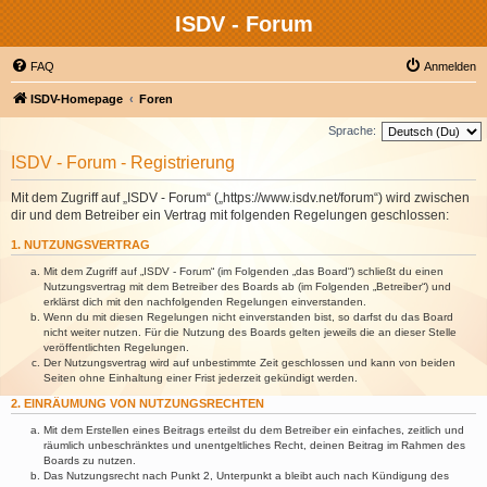
ISDV - Forum
FAQ
Anmelden
ISDV-Homepage
Foren
Sprache:
ISDV - Forum - Registrierung
Mit dem Zugriff auf „ISDV - Forum“ („https://www.isdv.net/forum“) wird zwischen
dir und dem Betreiber ein Vertrag mit folgenden Regelungen geschlossen:
1. NUTZUNGSVERTRAG
Mit dem Zugriff auf „ISDV - Forum“ (im Folgenden „das Board“) schließt du einen
Nutzungsvertrag mit dem Betreiber des Boards ab (im Folgenden „Betreiber“) und
erklärst dich mit den nachfolgenden Regelungen einverstanden.
Wenn du mit diesen Regelungen nicht einverstanden bist, so darfst du das Board
nicht weiter nutzen. Für die Nutzung des Boards gelten jeweils die an dieser Stelle
veröffentlichten Regelungen.
Der Nutzungsvertrag wird auf unbestimmte Zeit geschlossen und kann von beiden
Seiten ohne Einhaltung einer Frist jederzeit gekündigt werden.
2. EINRÄUMUNG VON NUTZUNGSRECHTEN
Mit dem Erstellen eines Beitrags erteilst du dem Betreiber ein einfaches, zeitlich und
räumlich unbeschränktes und unentgeltliches Recht, deinen Beitrag im Rahmen des
Boards zu nutzen.
Das Nutzungsrecht nach Punkt 2, Unterpunkt a bleibt auch nach Kündigung des