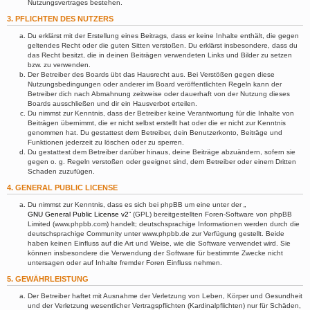
Nutzungsvertrages bestehen.
3. PFLICHTEN DES NUTZERS
Du erklärst mit der Erstellung eines Beitrags, dass er keine Inhalte enthält, die gegen
geltendes Recht oder die guten Sitten verstoßen. Du erklärst insbesondere, dass du
das Recht besitzt, die in deinen Beiträgen verwendeten Links und Bilder zu setzen
bzw. zu verwenden.
Der Betreiber des Boards übt das Hausrecht aus. Bei Verstößen gegen diese
Nutzungsbedingungen oder anderer im Board veröffentlichten Regeln kann der
Betreiber dich nach Abmahnung zeitweise oder dauerhaft von der Nutzung dieses
Boards ausschließen und dir ein Hausverbot erteilen.
Du nimmst zur Kenntnis, dass der Betreiber keine Verantwortung für die Inhalte von
Beiträgen übernimmt, die er nicht selbst erstellt hat oder die er nicht zur Kenntnis
genommen hat. Du gestattest dem Betreiber, dein Benutzerkonto, Beiträge und
Funktionen jederzeit zu löschen oder zu sperren.
Du gestattest dem Betreiber darüber hinaus, deine Beiträge abzuändern, sofern sie
gegen o. g. Regeln verstoßen oder geeignet sind, dem Betreiber oder einem Dritten
Schaden zuzufügen.
4. GENERAL PUBLIC LICENSE
Du nimmst zur Kenntnis, dass es sich bei phpBB um eine unter der „
GNU General Public License v2
“ (GPL) bereitgestellten Foren-Software von phpBB
Limited (www.phpbb.com) handelt; deutschsprachige Informationen werden durch die
deutschsprachige Community unter www.phpbb.de zur Verfügung gestellt. Beide
haben keinen Einfluss auf die Art und Weise, wie die Software verwendet wird. Sie
können insbesondere die Verwendung der Software für bestimmte Zwecke nicht
untersagen oder auf Inhalte fremder Foren Einfluss nehmen.
5. GEWÄHRLEISTUNG
Der Betreiber haftet mit Ausnahme der Verletzung von Leben, Körper und Gesundheit
und der Verletzung wesentlicher Vertragspflichten (Kardinalpflichten) nur für Schäden,