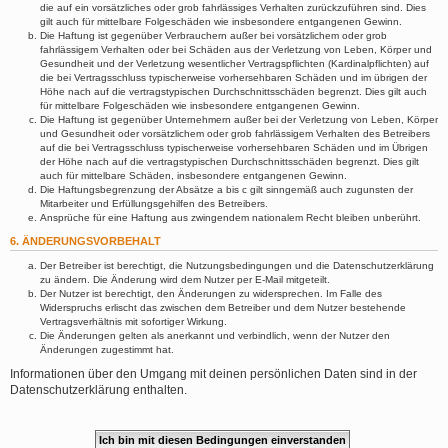
die auf ein vorsätzliches oder grob fahrlässiges Verhalten zurückzuführen sind. Dies
gilt auch für mittelbare Folgeschäden wie insbesondere entgangenen Gewinn.
Die Haftung ist gegenüber Verbrauchern außer bei vorsätzlichem oder grob
fahrlässigem Verhalten oder bei Schäden aus der Verletzung von Leben, Körper und
Gesundheit und der Verletzung wesentlicher Vertragspflichten (Kardinalpflichten) auf
die bei Vertragsschluss typischerweise vorhersehbaren Schäden und im übrigen der
Höhe nach auf die vertragstypischen Durchschnittsschäden begrenzt. Dies gilt auch
für mittelbare Folgeschäden wie insbesondere entgangenen Gewinn.
Die Haftung ist gegenüber Unternehmern außer bei der Verletzung von Leben, Körper
und Gesundheit oder vorsätzlichem oder grob fahrlässigem Verhalten des Betreibers
auf die bei Vertragsschluss typischerweise vorhersehbaren Schäden und im Übrigen
der Höhe nach auf die vertragstypischen Durchschnittsschäden begrenzt. Dies gilt
auch für mittelbare Schäden, insbesondere entgangenen Gewinn.
Die Haftungsbegrenzung der Absätze a bis c gilt sinngemäß auch zugunsten der
Mitarbeiter und Erfüllungsgehilfen des Betreibers.
Ansprüche für eine Haftung aus zwingendem nationalem Recht bleiben unberührt.
6. ÄNDERUNGSVORBEHALT
Der Betreiber ist berechtigt, die Nutzungsbedingungen und die Datenschutzerklärung
zu ändern. Die Änderung wird dem Nutzer per E-Mail mitgeteilt.
Der Nutzer ist berechtigt, den Änderungen zu widersprechen. Im Falle des
Widerspruchs erlischt das zwischen dem Betreiber und dem Nutzer bestehende
Vertragsverhältnis mit sofortiger Wirkung.
Die Änderungen gelten als anerkannt und verbindlich, wenn der Nutzer den
Änderungen zugestimmt hat.
Informationen über den Umgang mit deinen persönlichen Daten sind in der
Datenschutzerklärung enthalten.