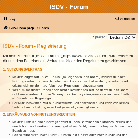
ISDV - Forum
FAQ
Anmelden
ISDV-Homepage
Foren
Sprache:
ISDV - Forum - Registrierung
Mit dem Zugriff auf „ISDV - Forum“ („https://www.isdv.net/forum“) wird zwischen
dir und dem Betreiber ein Vertrag mit folgenden Regelungen geschlossen:
1. NUTZUNGSVERTRAG
Mit dem Zugriff auf „ISDV - Forum“ (im Folgenden „das Board“) schließt du einen
Nutzungsvertrag mit dem Betreiber des Boards ab (im Folgenden „Betreiber“) und
erklärst dich mit den nachfolgenden Regelungen einverstanden.
Wenn du mit diesen Regelungen nicht einverstanden bist, so darfst du das Board
nicht weiter nutzen. Für die Nutzung des Boards gelten jeweils die an dieser Stelle
veröffentlichten Regelungen.
Der Nutzungsvertrag wird auf unbestimmte Zeit geschlossen und kann von beiden
Seiten ohne Einhaltung einer Frist jederzeit gekündigt werden.
2. EINRÄUMUNG VON NUTZUNGSRECHTEN
Mit dem Erstellen eines Beitrags erteilst du dem Betreiber ein einfaches, zeitlich und
räumlich unbeschränktes und unentgeltliches Recht, deinen Beitrag im Rahmen des
Boards zu nutzen.
Das Nutzungsrecht nach Punkt 2, Unterpunkt a bleibt auch nach Kündigung des