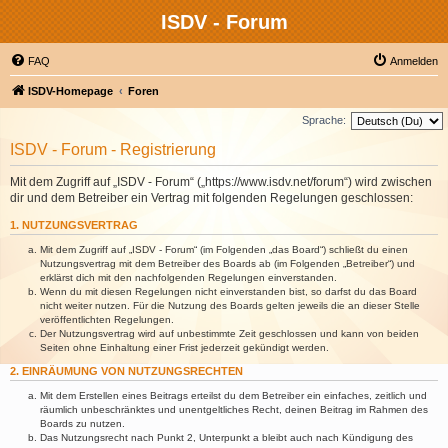
ISDV - Forum
FAQ
Anmelden
ISDV-Homepage
Foren
Sprache:
ISDV - Forum - Registrierung
Mit dem Zugriff auf „ISDV - Forum“ („https://www.isdv.net/forum“) wird zwischen
dir und dem Betreiber ein Vertrag mit folgenden Regelungen geschlossen:
1. NUTZUNGSVERTRAG
Mit dem Zugriff auf „ISDV - Forum“ (im Folgenden „das Board“) schließt du einen
Nutzungsvertrag mit dem Betreiber des Boards ab (im Folgenden „Betreiber“) und
erklärst dich mit den nachfolgenden Regelungen einverstanden.
Wenn du mit diesen Regelungen nicht einverstanden bist, so darfst du das Board
nicht weiter nutzen. Für die Nutzung des Boards gelten jeweils die an dieser Stelle
veröffentlichten Regelungen.
Der Nutzungsvertrag wird auf unbestimmte Zeit geschlossen und kann von beiden
Seiten ohne Einhaltung einer Frist jederzeit gekündigt werden.
2. EINRÄUMUNG VON NUTZUNGSRECHTEN
Mit dem Erstellen eines Beitrags erteilst du dem Betreiber ein einfaches, zeitlich und
räumlich unbeschränktes und unentgeltliches Recht, deinen Beitrag im Rahmen des
Boards zu nutzen.
Das Nutzungsrecht nach Punkt 2, Unterpunkt a bleibt auch nach Kündigung des