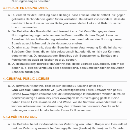
Nutzungsvertrages bestehen.
3. PFLICHTEN DES NUTZERS
Du erklärst mit der Erstellung eines Beitrags, dass er keine Inhalte enthält, die gegen
geltendes Recht oder die guten Sitten verstoßen. Du erklärst insbesondere, dass du
das Recht besitzt, die in deinen Beiträgen verwendeten Links und Bilder zu setzen
bzw. zu verwenden.
Der Betreiber des Boards übt das Hausrecht aus. Bei Verstößen gegen diese
Nutzungsbedingungen oder anderer im Board veröffentlichten Regeln kann der
Betreiber dich nach Abmahnung zeitweise oder dauerhaft von der Nutzung dieses
Boards ausschließen und dir ein Hausverbot erteilen.
Du nimmst zur Kenntnis, dass der Betreiber keine Verantwortung für die Inhalte von
Beiträgen übernimmt, die er nicht selbst erstellt hat oder die er nicht zur Kenntnis
genommen hat. Du gestattest dem Betreiber, dein Benutzerkonto, Beiträge und
Funktionen jederzeit zu löschen oder zu sperren.
Du gestattest dem Betreiber darüber hinaus, deine Beiträge abzuändern, sofern sie
gegen o. g. Regeln verstoßen oder geeignet sind, dem Betreiber oder einem Dritten
Schaden zuzufügen.
4. GENERAL PUBLIC LICENSE
Du nimmst zur Kenntnis, dass es sich bei phpBB um eine unter der „
GNU General Public License v2
“ (GPL) bereitgestellten Foren-Software von phpBB
Limited (www.phpbb.com) handelt; deutschsprachige Informationen werden durch die
deutschsprachige Community unter www.phpbb.de zur Verfügung gestellt. Beide
haben keinen Einfluss auf die Art und Weise, wie die Software verwendet wird. Sie
können insbesondere die Verwendung der Software für bestimmte Zwecke nicht
untersagen oder auf Inhalte fremder Foren Einfluss nehmen.
5. GEWÄHRLEISTUNG
Der Betreiber haftet mit Ausnahme der Verletzung von Leben, Körper und Gesundheit
und der Verletzung wesentlicher Vertragspflichten (Kardinalpflichten) nur für Schäden,