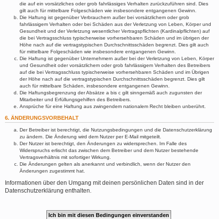
die auf ein vorsätzliches oder grob fahrlässiges Verhalten zurückzuführen sind. Dies
gilt auch für mittelbare Folgeschäden wie insbesondere entgangenen Gewinn.
Die Haftung ist gegenüber Verbrauchern außer bei vorsätzlichem oder grob
fahrlässigem Verhalten oder bei Schäden aus der Verletzung von Leben, Körper und
Gesundheit und der Verletzung wesentlicher Vertragspflichten (Kardinalpflichten) auf
die bei Vertragsschluss typischerweise vorhersehbaren Schäden und im übrigen der
Höhe nach auf die vertragstypischen Durchschnittsschäden begrenzt. Dies gilt auch
für mittelbare Folgeschäden wie insbesondere entgangenen Gewinn.
Die Haftung ist gegenüber Unternehmern außer bei der Verletzung von Leben, Körper
und Gesundheit oder vorsätzlichem oder grob fahrlässigem Verhalten des Betreibers
auf die bei Vertragsschluss typischerweise vorhersehbaren Schäden und im Übrigen
der Höhe nach auf die vertragstypischen Durchschnittsschäden begrenzt. Dies gilt
auch für mittelbare Schäden, insbesondere entgangenen Gewinn.
Die Haftungsbegrenzung der Absätze a bis c gilt sinngemäß auch zugunsten der
Mitarbeiter und Erfüllungsgehilfen des Betreibers.
Ansprüche für eine Haftung aus zwingendem nationalem Recht bleiben unberührt.
6. ÄNDERUNGSVORBEHALT
Der Betreiber ist berechtigt, die Nutzungsbedingungen und die Datenschutzerklärung
zu ändern. Die Änderung wird dem Nutzer per E-Mail mitgeteilt.
Der Nutzer ist berechtigt, den Änderungen zu widersprechen. Im Falle des
Widerspruchs erlischt das zwischen dem Betreiber und dem Nutzer bestehende
Vertragsverhältnis mit sofortiger Wirkung.
Die Änderungen gelten als anerkannt und verbindlich, wenn der Nutzer den
Änderungen zugestimmt hat.
Informationen über den Umgang mit deinen persönlichen Daten sind in der
Datenschutzerklärung enthalten.