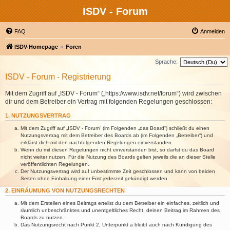
ISDV - Forum
FAQ
Anmelden
ISDV-Homepage
Foren
Sprache:
ISDV - Forum - Registrierung
Mit dem Zugriff auf „ISDV - Forum“ („https://www.isdv.net/forum“) wird zwischen
dir und dem Betreiber ein Vertrag mit folgenden Regelungen geschlossen:
1. NUTZUNGSVERTRAG
Mit dem Zugriff auf „ISDV - Forum“ (im Folgenden „das Board“) schließt du einen
Nutzungsvertrag mit dem Betreiber des Boards ab (im Folgenden „Betreiber“) und
erklärst dich mit den nachfolgenden Regelungen einverstanden.
Wenn du mit diesen Regelungen nicht einverstanden bist, so darfst du das Board
nicht weiter nutzen. Für die Nutzung des Boards gelten jeweils die an dieser Stelle
veröffentlichten Regelungen.
Der Nutzungsvertrag wird auf unbestimmte Zeit geschlossen und kann von beiden
Seiten ohne Einhaltung einer Frist jederzeit gekündigt werden.
2. EINRÄUMUNG VON NUTZUNGSRECHTEN
Mit dem Erstellen eines Beitrags erteilst du dem Betreiber ein einfaches, zeitlich und
räumlich unbeschränktes und unentgeltliches Recht, deinen Beitrag im Rahmen des
Boards zu nutzen.
Das Nutzungsrecht nach Punkt 2, Unterpunkt a bleibt auch nach Kündigung des