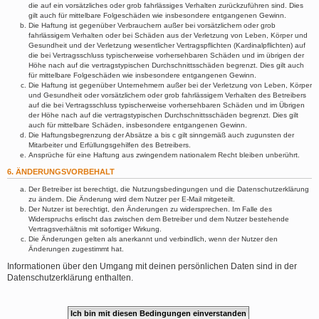
die auf ein vorsätzliches oder grob fahrlässiges Verhalten zurückzuführen sind. Dies
gilt auch für mittelbare Folgeschäden wie insbesondere entgangenen Gewinn.
Die Haftung ist gegenüber Verbrauchern außer bei vorsätzlichem oder grob
fahrlässigem Verhalten oder bei Schäden aus der Verletzung von Leben, Körper und
Gesundheit und der Verletzung wesentlicher Vertragspflichten (Kardinalpflichten) auf
die bei Vertragsschluss typischerweise vorhersehbaren Schäden und im übrigen der
Höhe nach auf die vertragstypischen Durchschnittsschäden begrenzt. Dies gilt auch
für mittelbare Folgeschäden wie insbesondere entgangenen Gewinn.
Die Haftung ist gegenüber Unternehmern außer bei der Verletzung von Leben, Körper
und Gesundheit oder vorsätzlichem oder grob fahrlässigem Verhalten des Betreibers
auf die bei Vertragsschluss typischerweise vorhersehbaren Schäden und im Übrigen
der Höhe nach auf die vertragstypischen Durchschnittsschäden begrenzt. Dies gilt
auch für mittelbare Schäden, insbesondere entgangenen Gewinn.
Die Haftungsbegrenzung der Absätze a bis c gilt sinngemäß auch zugunsten der
Mitarbeiter und Erfüllungsgehilfen des Betreibers.
Ansprüche für eine Haftung aus zwingendem nationalem Recht bleiben unberührt.
6. ÄNDERUNGSVORBEHALT
Der Betreiber ist berechtigt, die Nutzungsbedingungen und die Datenschutzerklärung
zu ändern. Die Änderung wird dem Nutzer per E-Mail mitgeteilt.
Der Nutzer ist berechtigt, den Änderungen zu widersprechen. Im Falle des
Widerspruchs erlischt das zwischen dem Betreiber und dem Nutzer bestehende
Vertragsverhältnis mit sofortiger Wirkung.
Die Änderungen gelten als anerkannt und verbindlich, wenn der Nutzer den
Änderungen zugestimmt hat.
Informationen über den Umgang mit deinen persönlichen Daten sind in der
Datenschutzerklärung enthalten.