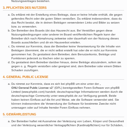
Nutzungsvertrages bestehen.
3. PFLICHTEN DES NUTZERS
Du erklärst mit der Erstellung eines Beitrags, dass er keine Inhalte enthält, die gegen
geltendes Recht oder die guten Sitten verstoßen. Du erklärst insbesondere, dass du
das Recht besitzt, die in deinen Beiträgen verwendeten Links und Bilder zu setzen
bzw. zu verwenden.
Der Betreiber des Boards übt das Hausrecht aus. Bei Verstößen gegen diese
Nutzungsbedingungen oder anderer im Board veröffentlichten Regeln kann der
Betreiber dich nach Abmahnung zeitweise oder dauerhaft von der Nutzung dieses
Boards ausschließen und dir ein Hausverbot erteilen.
Du nimmst zur Kenntnis, dass der Betreiber keine Verantwortung für die Inhalte von
Beiträgen übernimmt, die er nicht selbst erstellt hat oder die er nicht zur Kenntnis
genommen hat. Du gestattest dem Betreiber, dein Benutzerkonto, Beiträge und
Funktionen jederzeit zu löschen oder zu sperren.
Du gestattest dem Betreiber darüber hinaus, deine Beiträge abzuändern, sofern sie
gegen o. g. Regeln verstoßen oder geeignet sind, dem Betreiber oder einem Dritten
Schaden zuzufügen.
4. GENERAL PUBLIC LICENSE
Du nimmst zur Kenntnis, dass es sich bei phpBB um eine unter der „
GNU General Public License v2
“ (GPL) bereitgestellten Foren-Software von phpBB
Limited (www.phpbb.com) handelt; deutschsprachige Informationen werden durch die
deutschsprachige Community unter www.phpbb.de zur Verfügung gestellt. Beide
haben keinen Einfluss auf die Art und Weise, wie die Software verwendet wird. Sie
können insbesondere die Verwendung der Software für bestimmte Zwecke nicht
untersagen oder auf Inhalte fremder Foren Einfluss nehmen.
5. GEWÄHRLEISTUNG
Der Betreiber haftet mit Ausnahme der Verletzung von Leben, Körper und Gesundheit
und der Verletzung wesentlicher Vertragspflichten (Kardinalpflichten) nur für Schäden,