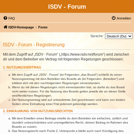
ISDV - Forum
FAQ
Anmelden
ISDV-Homepage
Foren
Sprache:
ISDV - Forum - Registrierung
Mit dem Zugriff auf „ISDV - Forum“ („https://www.isdv.net/forum“) wird zwischen
dir und dem Betreiber ein Vertrag mit folgenden Regelungen geschlossen:
1. NUTZUNGSVERTRAG
Mit dem Zugriff auf „ISDV - Forum“ (im Folgenden „das Board“) schließt du einen
Nutzungsvertrag mit dem Betreiber des Boards ab (im Folgenden „Betreiber“) und
erklärst dich mit den nachfolgenden Regelungen einverstanden.
Wenn du mit diesen Regelungen nicht einverstanden bist, so darfst du das Board
nicht weiter nutzen. Für die Nutzung des Boards gelten jeweils die an dieser Stelle
veröffentlichten Regelungen.
Der Nutzungsvertrag wird auf unbestimmte Zeit geschlossen und kann von beiden
Seiten ohne Einhaltung einer Frist jederzeit gekündigt werden.
2. EINRÄUMUNG VON NUTZUNGSRECHTEN
Mit dem Erstellen eines Beitrags erteilst du dem Betreiber ein einfaches, zeitlich und
räumlich unbeschränktes und unentgeltliches Recht, deinen Beitrag im Rahmen des
Boards zu nutzen.
Das Nutzungsrecht nach Punkt 2, Unterpunkt a bleibt auch nach Kündigung des