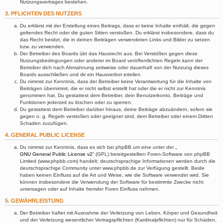
Nutzungsvertrages bestehen.
3. PFLICHTEN DES NUTZERS
Du erklärst mit der Erstellung eines Beitrags, dass er keine Inhalte enthält, die gegen
geltendes Recht oder die guten Sitten verstoßen. Du erklärst insbesondere, dass du
das Recht besitzt, die in deinen Beiträgen verwendeten Links und Bilder zu setzen
bzw. zu verwenden.
Der Betreiber des Boards übt das Hausrecht aus. Bei Verstößen gegen diese
Nutzungsbedingungen oder anderer im Board veröffentlichten Regeln kann der
Betreiber dich nach Abmahnung zeitweise oder dauerhaft von der Nutzung dieses
Boards ausschließen und dir ein Hausverbot erteilen.
Du nimmst zur Kenntnis, dass der Betreiber keine Verantwortung für die Inhalte von
Beiträgen übernimmt, die er nicht selbst erstellt hat oder die er nicht zur Kenntnis
genommen hat. Du gestattest dem Betreiber, dein Benutzerkonto, Beiträge und
Funktionen jederzeit zu löschen oder zu sperren.
Du gestattest dem Betreiber darüber hinaus, deine Beiträge abzuändern, sofern sie
gegen o. g. Regeln verstoßen oder geeignet sind, dem Betreiber oder einem Dritten
Schaden zuzufügen.
4. GENERAL PUBLIC LICENSE
Du nimmst zur Kenntnis, dass es sich bei phpBB um eine unter der „
GNU General Public License v2
“ (GPL) bereitgestellten Foren-Software von phpBB
Limited (www.phpbb.com) handelt; deutschsprachige Informationen werden durch die
deutschsprachige Community unter www.phpbb.de zur Verfügung gestellt. Beide
haben keinen Einfluss auf die Art und Weise, wie die Software verwendet wird. Sie
können insbesondere die Verwendung der Software für bestimmte Zwecke nicht
untersagen oder auf Inhalte fremder Foren Einfluss nehmen.
5. GEWÄHRLEISTUNG
Der Betreiber haftet mit Ausnahme der Verletzung von Leben, Körper und Gesundheit
und der Verletzung wesentlicher Vertragspflichten (Kardinalpflichten) nur für Schäden,