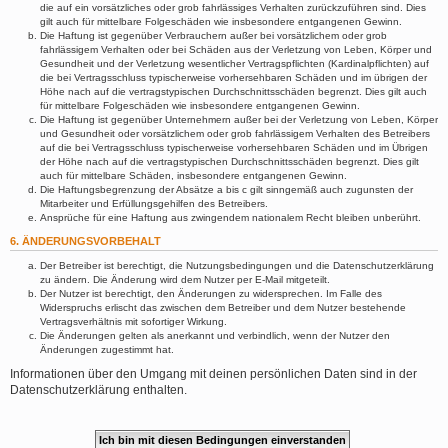
die auf ein vorsätzliches oder grob fahrlässiges Verhalten zurückzuführen sind. Dies
gilt auch für mittelbare Folgeschäden wie insbesondere entgangenen Gewinn.
Die Haftung ist gegenüber Verbrauchern außer bei vorsätzlichem oder grob
fahrlässigem Verhalten oder bei Schäden aus der Verletzung von Leben, Körper und
Gesundheit und der Verletzung wesentlicher Vertragspflichten (Kardinalpflichten) auf
die bei Vertragsschluss typischerweise vorhersehbaren Schäden und im übrigen der
Höhe nach auf die vertragstypischen Durchschnittsschäden begrenzt. Dies gilt auch
für mittelbare Folgeschäden wie insbesondere entgangenen Gewinn.
Die Haftung ist gegenüber Unternehmern außer bei der Verletzung von Leben, Körper
und Gesundheit oder vorsätzlichem oder grob fahrlässigem Verhalten des Betreibers
auf die bei Vertragsschluss typischerweise vorhersehbaren Schäden und im Übrigen
der Höhe nach auf die vertragstypischen Durchschnittsschäden begrenzt. Dies gilt
auch für mittelbare Schäden, insbesondere entgangenen Gewinn.
Die Haftungsbegrenzung der Absätze a bis c gilt sinngemäß auch zugunsten der
Mitarbeiter und Erfüllungsgehilfen des Betreibers.
Ansprüche für eine Haftung aus zwingendem nationalem Recht bleiben unberührt.
6. ÄNDERUNGSVORBEHALT
Der Betreiber ist berechtigt, die Nutzungsbedingungen und die Datenschutzerklärung
zu ändern. Die Änderung wird dem Nutzer per E-Mail mitgeteilt.
Der Nutzer ist berechtigt, den Änderungen zu widersprechen. Im Falle des
Widerspruchs erlischt das zwischen dem Betreiber und dem Nutzer bestehende
Vertragsverhältnis mit sofortiger Wirkung.
Die Änderungen gelten als anerkannt und verbindlich, wenn der Nutzer den
Änderungen zugestimmt hat.
Informationen über den Umgang mit deinen persönlichen Daten sind in der
Datenschutzerklärung enthalten.